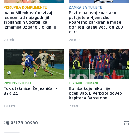
PRIKUPILA KOMPLIMENTE
ZAMKA ZA TURISTE
Ivanu Milenković nazivaju
Pazite na ovaj znak ako
jednom od najzgodnijih
putujete u Njemačku:
srbijanskih voditeljica:
Pogrešno parkiranje može
Izmamila uzdahe u bikiniju
donijeti kaznu veću od 200
eura
20 min
28 min
PRVENSTVO BIH
OBJAVIO ROMANO
Tok utakmice: Željezničar -
Bomba koju niko nije
BSK 2:1
očekivao: Liverpool doveo
kapitena Barcelone
18 sati
7 sati
Oglasi za posao