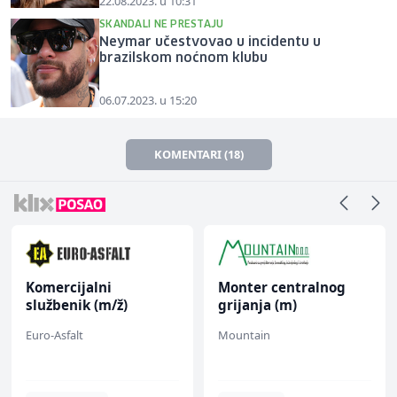
22.08.2023. u 10:31
SKANDALI NE PRESTAJU
Neymar učestvovao u incidentu u
brazilskom noćnom klubu
06.07.2023. u 15:20
KOMENTARI (18)
Komercijalni
Monter centralnog
službenik (m/ž)
grijanja (m)
Euro-Asfalt
Mountain