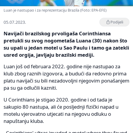
Luan je nastupao i za reprezentaciju Brazila (Foto: EPA-EFE)
05.07.2023.
Podijeli
Navijači brazilskog prvoligaša Corinthiansa
pretukli su svog nogometaša Luana (30) nakon što
su upali u jedan motel u Sao Paulu i tamo ga zatekli
usred orgija, javljaju brazilski mediji.
Luan još od februara 2022. godine nije nastupao za
klub zbog raznih izgovora, a budući da redovno prima
platu navijači su bili nezadovoljni njegovim ponašanjem
pa su ga odlučili kazniti.
U Corinthians je stigao 2020. godine i od tada je
sakupio 80 nastupa, ali će posljednji fizički napad u
motelu vjerovatno utjecati na njegovu odluku o
napuštanju kluba.
Corinthians' ultras invaded a motel where they found