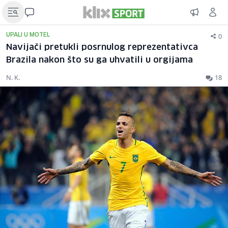
0
UPALI U MOTEL
Navijači pretukli posrnulog reprezentativca
Brazila nakon što su ga uhvatili u orgijama
N. K.
18