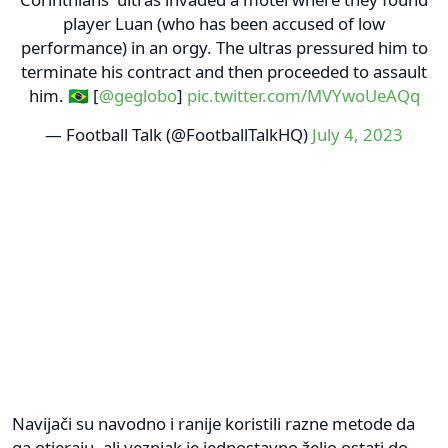
player Luan (who has been accused of low
performance) in an orgy. The ultras pressured him to
terminate his contract and then proceeded to assault
him. 🇧🇷 [
@geglobo
]
pic.twitter.com/MVYwoUeAQq
— Football Talk (@FootballTalkHQ)
July 4, 2023
Navijači su navodno i ranije koristili razne metode da
ga otjeraju, ali veznjak je jednostavno želio ostati do