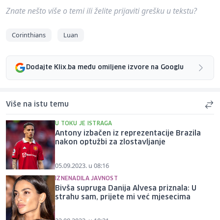
Znate nešto više o temi ili želite prijaviti grešku u tekstu?
Corinthians
Luan
Dodajte Klix.ba među omiljene izvore na Googlu
Više na istu temu
U TOKU JE ISTRAGA
Antony izbačen iz reprezentacije Brazila
nakon optužbi za zlostavljanje
05.09.2023. u 08:16
IZNENADILA JAVNOST
Bivša supruga Danija Alvesa priznala: U
strahu sam, prijete mi već mjesecima