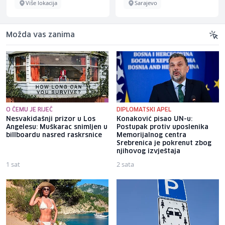
Više lokacija
Sarajevo
Možda vas zanima
O ČEMU JE RIJEČ
DIPLOMATSKI APEL
Nesvakidašnji prizor u Los
Konaković pisao UN-u:
Angelesu: Muškarac snimljen u
Postupak protiv uposlenika
billboardu nasred raskrsnice
Memorijalnog centra
Srebrenica je pokrenut zbog
njihovog izvještaja
1 sat
2 sata