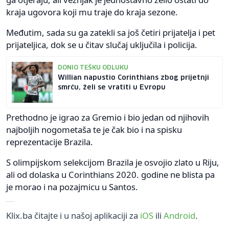
kraja ugovora koji mu traje do kraja sezone.
Međutim, sada su ga zatekli sa još četiri prijatelja i pet
prijateljica, dok se u čitav slučaj uključila i policija.
DONIO TEŠKU ODLUKU
Willian napustio Corinthians zbog prijetnji
smrću, želi se vratiti u Evropu
Prethodno je igrao za Gremio i bio jedan od njihovih
najboljih nogometaša te je čak bio i na spisku
reprezentacije Brazila.
S olimpijskom selekcijom Brazila je osvojio zlato u Riju,
ali od dolaska u Corinthians 2020. godine ne blista pa
je morao i na pozajmicu u Santos.
Klix.ba čitajte i u našoj aplikaciji za
iOS
ili
Android
.