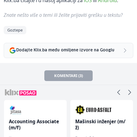
Klix.ba čitajte i u našoj aplikaciji za
iOS
ili
Android
.
Znate nešto više o temi ili želite prijaviti grešku u tekstu?
Goztepe
Dodajte Klix.ba među omiljene izvore na Googlu
KOMENTARI (3)
Accounting Associate
Mašinski inženjer (m/
(m/f)
ž)