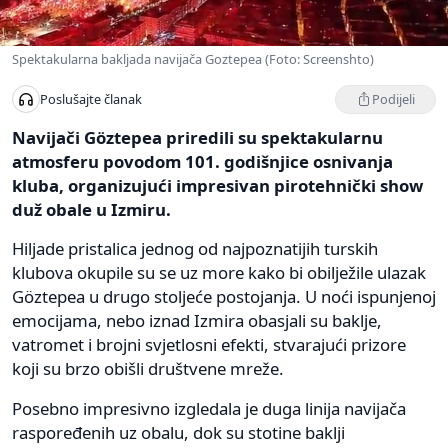
Spektakularna bakljada navijača Goztepea (Foto: Screenshto)
Podijeli
Poslušajte članak
Navijači Göztepea priredili su spektakularnu
atmosferu povodom 101. godišnjice osnivanja
kluba, organizujući impresivan pirotehnički show
duž obale u Izmiru.
Hiljade pristalica jednog od najpoznatijih turskih
klubova okupile su se uz more kako bi obilježile ulazak
Göztepea u drugo stoljeće postojanja. U noći ispunjenoj
emocijama, nebo iznad Izmira obasjali su baklje,
vatromet i brojni svjetlosni efekti, stvarajući prizore
koji su brzo obišli društvene mreže.
Posebno impresivno izgledala je duga linija navijača
raspoređenih uz obalu, dok su stotine baklji