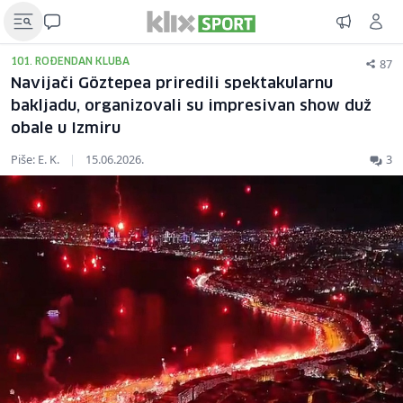
87
101. ROĐENDAN KLUBA
Navijači Göztepea priredili spektakularnu
bakljadu, organizovali su impresivan show duž
obale u Izmiru
Piše: E. K.
|
15.06.2026.
3