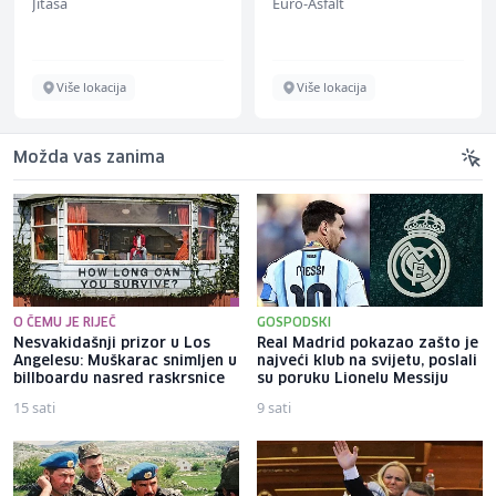
Jitasa
Euro-Asfalt
Više lokacija
Više lokacija
Možda vas zanima
O ČEMU JE RIJEČ
GOSPODSKI
Nesvakidašnji prizor u Los
Real Madrid pokazao zašto je
Angelesu: Muškarac snimljen u
najveći klub na svijetu, poslali
billboardu nasred raskrsnice
su poruku Lionelu Messiju
15 sati
9 sati