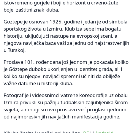
istovremeno gorjele i bojile horizont u crveno-žute
boje, zaštitni znak kluba.
Göztepe je osnovan 1925. godine i jedan je od simbola
sportskog života u Izmiru. Klub iza sebe ima bogatu
historiju, uključujući nastupe na evropskoj sceni, a
njegova navijačka baza važi za jednu od najstrastvenijih
u Turskoj.
Proslava 101. rođendana još jednom je pokazala koliko
je Göztepe duboko ukorijenjen u identitet grada, ali i
koliko su njegovi navijači spremni učiniti da obilježe
važne datume u historiji kluba.
Fotografije i videosnimci vatrene koreografije uz obalu
Izmira privukli su pažnju fudbalskih zaljubljenika širom
svijeta, a mnogi su ovu proslavu već proglasili jednom
od najimpresivnijih navijačkih manifestacija godine.