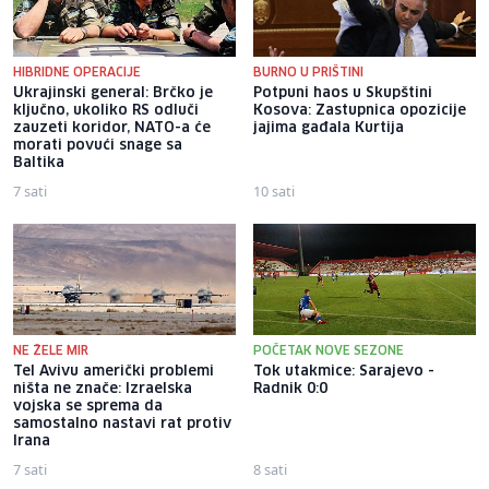
HIBRIDNE OPERACIJE
BURNO U PRIŠTINI
Ukrajinski general: Brčko je
Potpuni haos u Skupštini
ključno, ukoliko RS odluči
Kosova: Zastupnica opozicije
zauzeti koridor, NATO-a će
jajima gađala Kurtija
morati povući snage sa
Baltika
7 sati
10 sati
NE ŽELE MIR
POČETAK NOVE SEZONE
Tel Avivu američki problemi
Tok utakmice: Sarajevo -
ništa ne znače: Izraelska
Radnik 0:0
vojska se sprema da
samostalno nastavi rat protiv
Irana
7 sati
8 sati