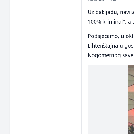
Uz bakljadu, navija
100% kriminal", a
Podsjećamo, u okto
Lihtenštajna u gos
Nogometnog savez