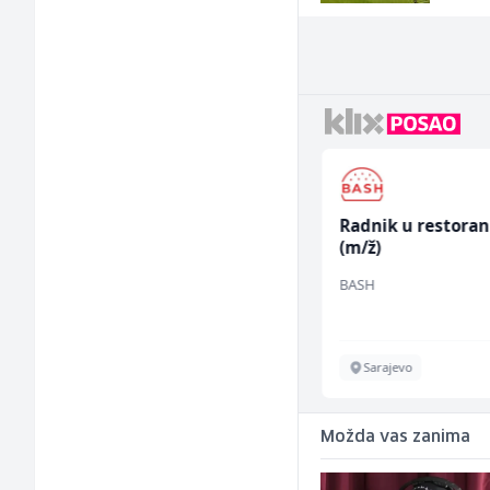
Građevinski inženjer
Radnik u restora
(m/ž)
(m/ž)
MC-Stella
BASH
Velika Kladuša
Sarajevo
Možda vas zanima