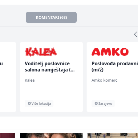
KOMENTARI (68)
nu
Voditelj poslovnice
Poslovođa prodavn
salona namještaja (m/
(m/ž)
ž)
Kalea
Amko komerc
Više lokacija
Sarajevo