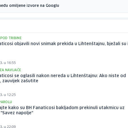
među omiljene izvore na Googlu
SPOD TRIBINE
ticosi objavili novi snimak prekida u Lihtenštajnu, bježali su 
3. u 16:55
ZA NAVIJAČE
ticosi se oglasili nakon nereda u Lihtenštajnu: Ako niste od
 zauvijek zašutite
3. u 12:25
 PAROLU
jte kako su BH Fanaticosi bakljadom prekinuli utakmicu uz
"Savez napolje"
3. u 22:09