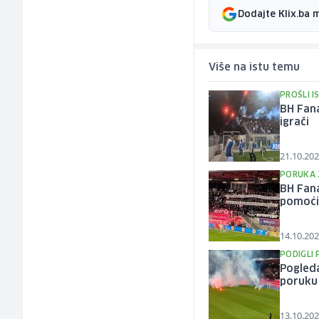
Dodajte Klix.ba 
Više na istu temu
PROŠLI I
BH Fana
igrači
21.10.202
PORUKA 
BH Fana
pomoći,
14.10.202
PODIGLI
Pogleda
poruku 
13.10.202