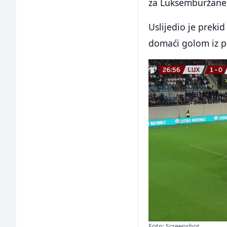
za Luksemburžane, 
Uslijedio je preki
domaći golom iz pe
Foto: Screenshot