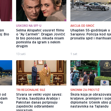
USKORO NA SFF-U
AKCIJA OD SINOĆ
kon
Selma Alispahić ususret filmu
Uhapšen 55-godišnjak u
j: Bio
o "Ay Carmeli": Dragan Jovičić
Sarajevu: Policija kod nj
bi bio ponosan; nikada nisam
pronašla spid i marihua
pomislila da igram s nekim
drugim
13 sati
1 sat
TRI REGIONALNE SILE
SINONIM ZA PRESTIŽ
i od
Stvara se veliki vojni savez:
Škola koja je obrazoval
sedam
Turska, Saudijska Arabija i
kraljeve, premijere i svj
vo
Pakistan danas potpisuju
diplomate: Učenik ubio 
zajednički odbrambeni
nastavnika na Tajlandu
sporazum