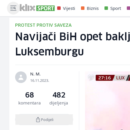
Vijesti
Biznis
Sport
PROTEST PROTIV SAVEZA
Navijači BiH opet bakl
Luksemburgu
N. M.
16.11.2023.
68
482
komentara
dijeljenja
Podijeli