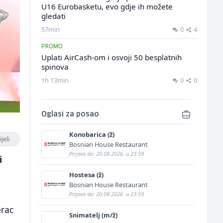
U16 Eurobasketu, evo gdje ih možete
gledati
57min
0
4
PROMO
Uplati AirCash-om i osvoji 50 besplatnih
spinova
1h 13min
0
0
Oglasi za posao
Konobarica (ž)
jeli
Bosnian House Restaurant
Prijava do: 20.08.2026. u 23:59
i
Hostesa (ž)
Bosnian House Restaurant
Prijava do: 20.08.2026. u 23:59
erac
Snimatelj (m/ž)