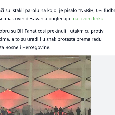
či su istakli parolu na kojoj je pisalo "NSBiH, 0% fudba
 snimak ovih dešavanja pogledajte
na ovom linku.
bru su BH Fanaticosi prekinuli i utakmicu protiv
tima, a to su uradili u znak protesta prema radu
a Bosne i Hercegovine.