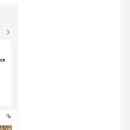
ice
Hostesa (ž)
Home Office
Kundenberater
(m/w/d) für Vattenfal
Bosnian House Restaurant
TELUS Digital
Inostranstvo
Sarajevo