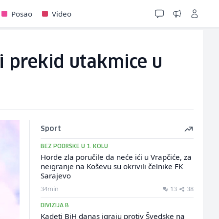
Posao
Video
li prekid utakmice u
Sport
BEZ PODRŠKE U 1. KOLU
Horde zla poručile da neće ići u Vrapčiće, za
neigranje na Koševu su okrivili čelnike FK
Sarajevo
34min
13
38
DIVIZIJA B
Kadeti BiH danas igraju protiv Švedske na