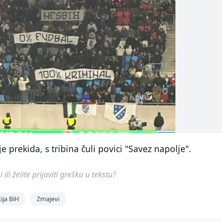
je prekida, s tribina čuli povici "Savez napolje".
ili želite prijaviti grešku u tekstu?
ja BiH
Zmajevi