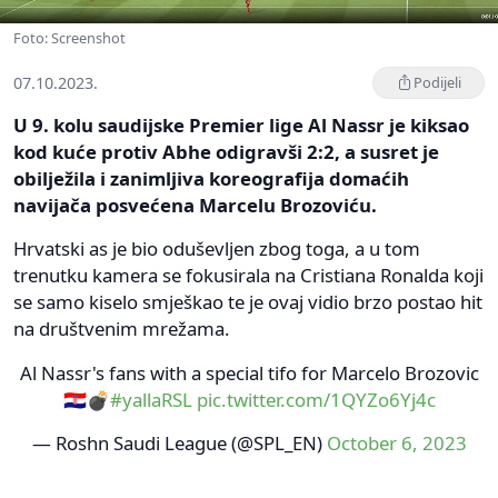
Foto: Screenshot
07.10.2023.
Podijeli
U 9. kolu saudijske Premier lige Al Nassr je kiksao
kod kuće protiv Abhe odigravši 2:2, a susret je
obilježila i zanimljiva koreografija domaćih
navijača posvećena Marcelu Brozoviću.
Hrvatski as je bio oduševljen zbog toga, a u tom
trenutku kamera se fokusirala na Cristiana Ronalda koji
se samo kiselo smješkao te je ovaj vidio brzo postao hit
na društvenim mrežama.
Al Nassr's fans with a special tifo for Marcelo Brozovic
🇭🇷💣
#yallaRSL
pic.twitter.com/1QYZo6Yj4c
— Roshn Saudi League (@SPL_EN)
October 6, 2023