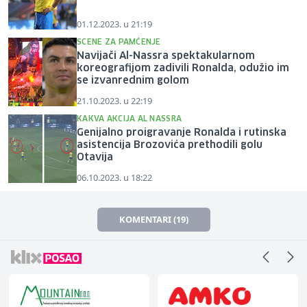
01.12.2023. u 21:19
SCENE ZA PAMĆENJE
Navijači Al-Nassra spektakularnom
koreografijom zadivili Ronalda, odužio im
se izvanrednim golom
21.10.2023. u 22:19
KAKVA AKCIJA AL NASSRA
Genijalno proigravanje Ronalda i rutinska
asistencija Brozovića prethodili golu
Otavija
06.10.2023. u 18:22
KOMENTARI (19)