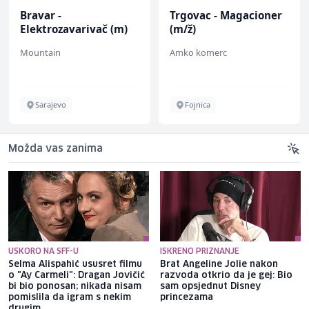
Bravar -
Trgovac - Magacioner
Elektrozavarivač (m)
(m/ž)
Mountain
Amko komerc
Sarajevo
Fojnica
Možda vas zanima
USKORO NA SFF-U
ISKRENO PRIZNANJE
Selma Alispahić ususret filmu
Brat Angeline Jolie nakon
o "Ay Carmeli": Dragan Jovičić
razvoda otkrio da je gej: Bio
bi bio ponosan; nikada nisam
sam opsjednut Disney
pomislila da igram s nekim
princezama
drugim