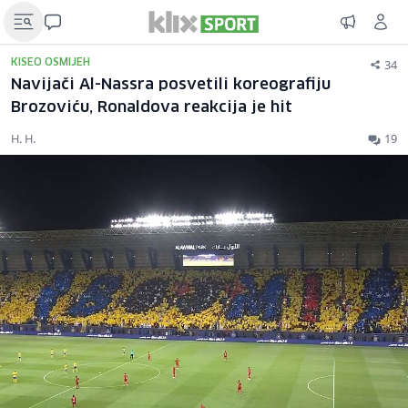
34
KISEO OSMIJEH
Navijači Al-Nassra posvetili koreografiju
Brozoviću, Ronaldova reakcija je hit
H. H.
19