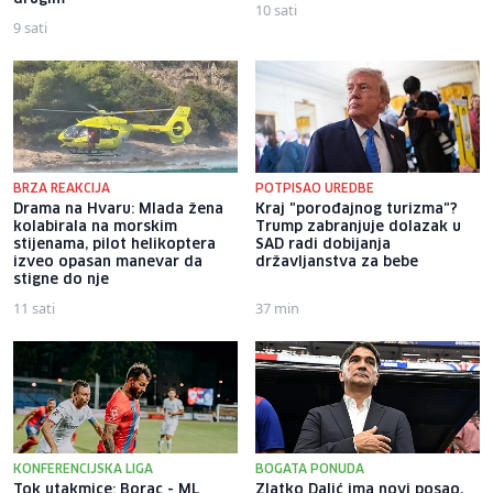
10 sati
9 sati
BRZA REAKCIJA
POTPISAO UREDBE
Drama na Hvaru: Mlada žena
Kraj "porođajnog turizma"?
kolabirala na morskim
Trump zabranjuje dolazak u
stijenama, pilot helikoptera
SAD radi dobijanja
izveo opasan manevar da
državljanstva za bebe
stigne do nje
11 sati
37 min
KONFERENCIJSKA LIGA
BOGATA PONUDA
Tok utakmice: Borac - ML
Zlatko Dalić ima novi posao,