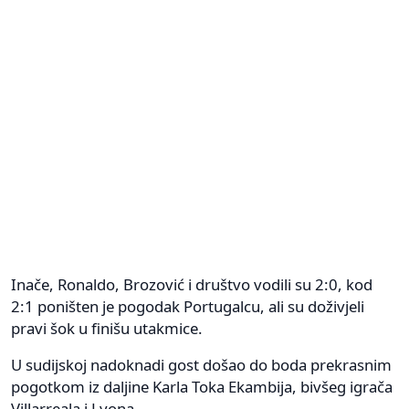
Inače, Ronaldo, Brozović i društvo vodili su 2:0, kod
2:1 poništen je pogodak Portugalcu, ali su doživjeli
pravi šok u finišu utakmice.
U sudijskoj nadoknadi gost došao do boda prekrasnim
pogotkom iz daljine Karla Toka Ekambija, bivšeg igrača
Villarreala i Lyona.