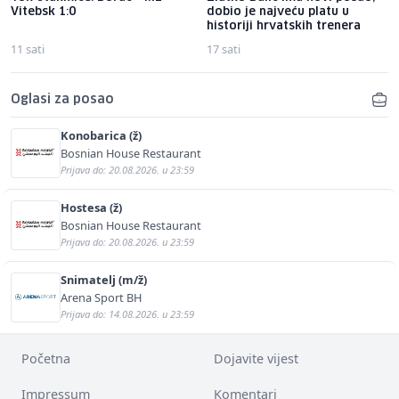
Vitebsk 1:0
dobio je najveću platu u
historiji hrvatskih trenera
11 sati
17 sati
Oglasi za posao
Konobarica (ž)
Bosnian House Restaurant
Prijava do: 20.08.2026. u 23:59
Hostesa (ž)
Bosnian House Restaurant
Prijava do: 20.08.2026. u 23:59
Snimatelj (m/ž)
Arena Sport BH
Prijava do: 14.08.2026. u 23:59
Početna
Dojavite vijest
Impressum
Komentari