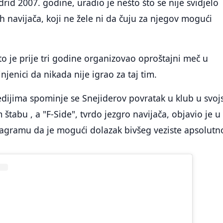
rid 2007. godine, uradio je nešto što se nije svidjelo
navijača, koji ne žele ni da čuju za njegov mogući
o je prije tri godine organizovao oproštajni meč u
njenici da nikada nije igrao za taj tim.
ijima spominje se Snejiderov povratak u klub u svoj
štabu , a "F-Side", tvrdo jezgro navijača, objavio je u
tagramu da je mogući dolazak bivšeg veziste apsolutn