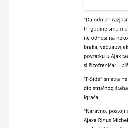
"Da odmah razjasni
tri godine smo mu 
ne odnosi na nekol
braka, već zauvijek
povratku u Ajax tač
si šizofreničar", pi
"F-Side" smatra n
dio stručnog štaba
igrača.
"Naravno, postoji 
Ajaxa Rinus Michel