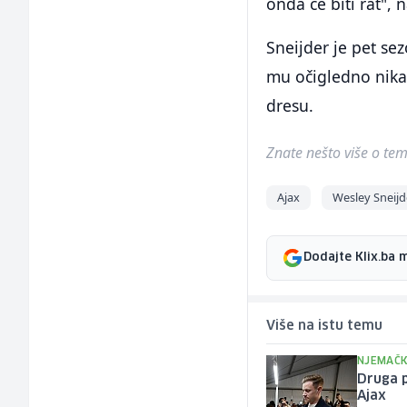
onda će biti rat", n
Sneijder je pet sez
mu očigledno nikad
dresu.
Znate nešto više o temi 
Ajax
Wesley Sneijd
Dodajte Klix.ba 
Više na istu temu
NJEMAČK
Druga p
Ajax