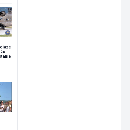
dolaze
ižu i
talije