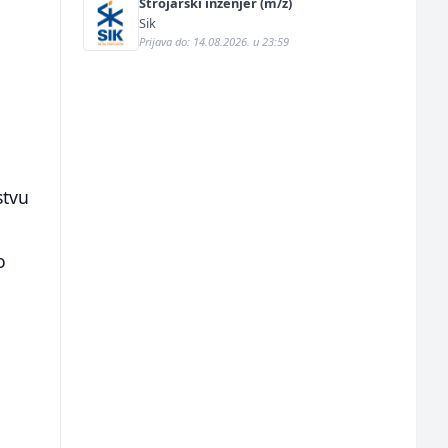
Strojarski inženjer (m/ž)
Sik
Prijava do: 14.08.2026. u 23:59
stvu
o