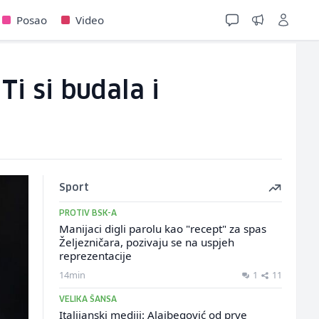
Posao
Video
Ti si budala i
Sport
PROTIV BSK-A
Manijaci digli parolu kao "recept" za spas
Željezničara, pozivaju se na uspjeh
reprezentacije
14min
1
11
VELIKA ŠANSA
Italijanski mediji: Alajbegović od prve