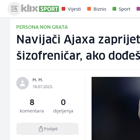
Vijesti
Biznis
Sport
PERSONA NON GRATA
Navijači Ajaxa zaprijeti
šizofreničar, ako dođeš
H. H.
18.07.2023.
8
0
komentara
dijeljenja
Podijeli