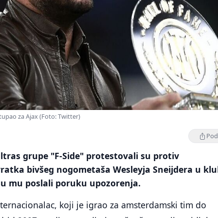
tupao za Ajax (Foto: Twitter)
Podi
ltras grupe "F-Side" protestovali su protiv
vratka bivšeg nogometaša Wesleyja Sneijdera u klu
u mu poslali poruku upozorenja.
nternacionalac, koji je igrao za amsterdamski tim do