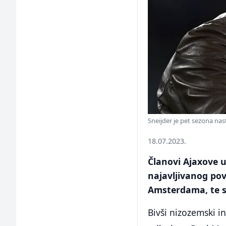
Sneijder je pet sezona nas
18.07.2023.
Članovi Ajaxove u
najavljivanog po
Amsterdama, te s
Bivši nizozemski i