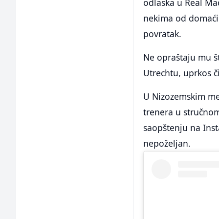
odlaska u Real Mad
nekima od domaćih 
povratak.
Ne opraštaju mu št
Utrechtu, uprkos či
U Nizozemskim med
trenera u stručnom 
saopštenju na Ins
nepoželjan.