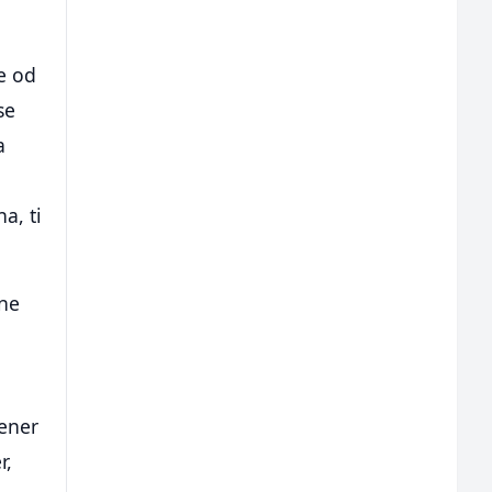
e od
se
a
a, ti
ane
rener
r,