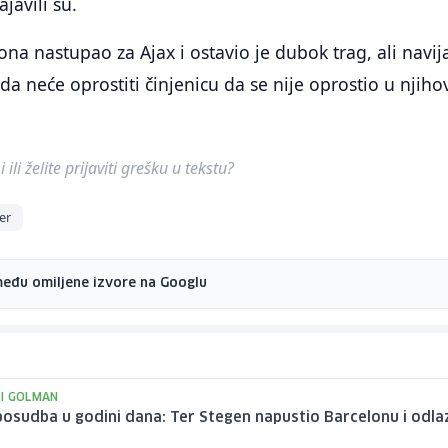
ajavili su.
ona nastupao za Ajax i ostavio je dubok trag, ali navij
a neće oprostiti činjenicu da se nije oprostio u njih
ili želite prijaviti grešku u tekstu?
er
među omiljene izvore na Googlu
I GOLMAN
osudba u godini dana: Ter Stegen napustio Barcelonu i odlaz