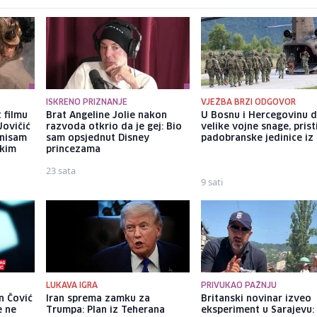
ISKRENO PRIZNANJE
VJEŽBA BRZI ODGOVOR
 filmu
Brat Angeline Jolie nakon
U Bosnu i Hercegovinu 
Jovičić
razvoda otkrio da je gej: Bio
velike vojne snage, prist
 nisam
sam opsjednut Disney
padobranske jedinice iz I
ekim
princezama
23 sata
9 sati
LUKAVA IGRA
PRIVUKAO PAŽNJU
n Čović
Iran sprema zamku za
Britanski novinar izveo
e ne
Trumpa: Plan iz Teherana
eksperiment u Sarajevu: