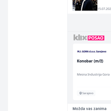
15.07.202
Radnik u proizvodnji
Konobar (m/ž)
(m/ž)
Fine Food
Mesna Industrija Gora
Sarajevo
Sarajevo
Možda vas zanima