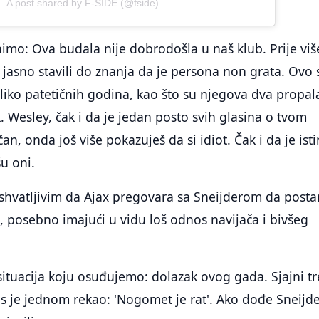
A post shared by F-SIDE (@fside)
mo: Ova budala nije dobrodošla u naš klub. Prije viš
jasno stavili do znanja da je persona non grata. Ovo 
iko patetičnih godina, kao što su njegova dva propal
. Wesley, čak i da je jedan posto svih glasina o tvom
an, onda još više pokazuješ da si idiot. Čak i da je istin
šu oni.
eshvatljivim da Ajax pregovara sa Sneijderom da post
, posebno imajući u vidu loš odnos navijača i bivšeg
situacija koju osuđujemo: dolazak ovog gada. Sjajni t
s je jednom rekao: 'Nogomet je rat'. Ako dođe Sneijde