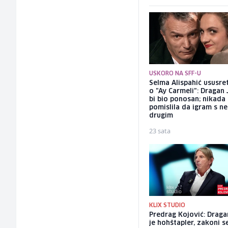
USKORO NA SFF-U
Selma Alispahić ususret
o "Ay Carmeli": Dragan 
bi bio ponosan; nikada
pomislila da igram s n
drugim
23 sata
KLIX STUDIO
Predrag Kojović: Draga
je hohštapler, zakoni s