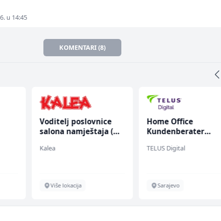
6. u 14:45
KOMENTARI (8)
Voditelj poslovnice
Home Office
salona namještaja (m/
Kundenberater
ž)
(m/w/d) für Vattenf
Kalea
TELUS Digital
Više lokacija
Sarajevo