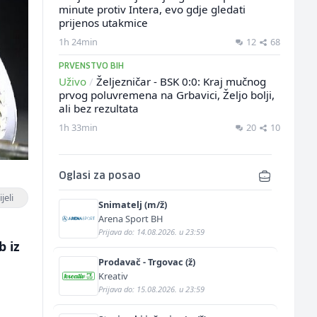
minute protiv Intera, evo gdje gledati
prijenos utakmice
1h 24min
12
68
PRVENSTVO BIH
Uživo
/
Željezničar - BSK 0:0: Kraj mučnog
prvog poluvremena na Grbavici, Željo bolji,
ali bez rezultata
1h 33min
20
10
Oglasi za posao
jeli
Snimatelj (m/ž)
Arena Sport BH
Prijava do: 14.08.2026. u 23:59
b iz
Prodavač - Trgovac (ž)
Kreativ
Prijava do: 15.08.2026. u 23:59