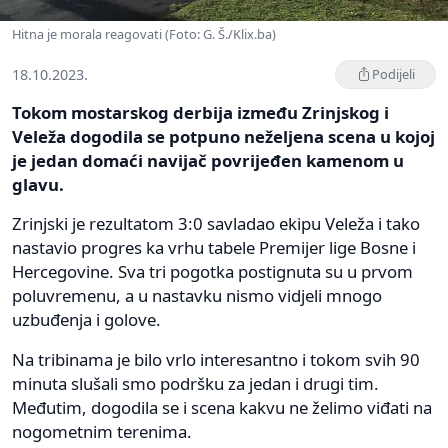
Hitna je morala reagovati (Foto: G. Š./Klix.ba)
18.10.2023.
Podijeli
Tokom mostarskog derbija između Zrinjskog i
Veleža dogodila se potpuno neželjena scena u kojoj
je jedan domaći navijač povrijeđen kamenom u
glavu.
Zrinjski je rezultatom 3:0 savladao ekipu Veleža i tako
nastavio progres ka vrhu tabele Premijer lige Bosne i
Hercegovine. Sva tri pogotka postignuta su u prvom
poluvremenu, a u nastavku nismo vidjeli mnogo
uzbuđenja i golove.
Na tribinama je bilo vrlo interesantno i tokom svih 90
minuta slušali smo podršku za jedan i drugi tim.
Međutim, dogodila se i scena kakvu ne želimo viđati na
nogometnim terenima.