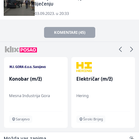
liječenju
03.09.2023. u 20:33
KOMENTARI (45)
Konobar (m/ž)
Električar (m/ž)
Mesna Industrija Gora
Hering
Sarajevo
Široki Brijeg
Možda vas zanima