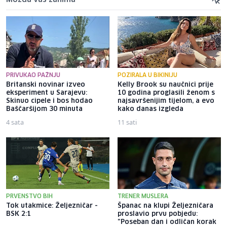
PRIVUKAO PAŽNJU
POZIRALA U BIKINIJU
Britanski novinar izveo
Kelly Brook su naučnici prije
eksperiment u Sarajevu:
10 godina proglasili ženom s
Skinuo cipele i bos hodao
najsavršenijim tijelom, a evo
Baščaršijom 30 minuta
kako danas izgleda
4 sata
11 sati
PRVENSTVO BIH
TRENER MUSLERA
Tok utakmice: Željezničar -
Španac na klupi Željezničara
BSK 2:1
proslavio prvu pobjedu:
"Poseban dan i odličan korak