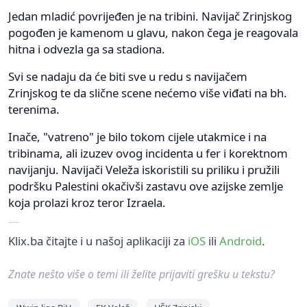
Jedan mladić povrijeđen je na tribini. Navijač Zrinjskog
pogođen je kamenom u glavu, nakon čega je reagovala
hitna i odvezla ga sa stadiona.
Svi se nadaju da će biti sve u redu s navijačem
Zrinjskog te da slične scene nećemo više viđati na bh.
terenima.
Inače, "vatreno" je bilo tokom cijele utakmice i na
tribinama, ali izuzev ovog incidenta u fer i korektnom
navijanju. Navijači Veleža iskoristili su priliku i pružili
podršku Palestini okačivši zastavu ove azijske zemlje
koja prolazi kroz teror Izraela.
Klix.ba čitajte i u našoj aplikaciji za
iOS
ili
Android
.
Znate nešto više o temi ili želite prijaviti grešku u tekstu?