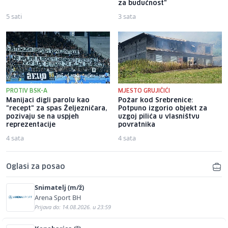
za budućnost"
5 sati
3 sata
PROTIV BSK-A
MJESTO GRUJIČIĆI
Manijaci digli parolu kao
Požar kod Srebrenice:
"recept" za spas Željezničara,
Potpuno izgorio objekt za
pozivaju se na uspjeh
uzgoj pilića u vlasništvu
reprezentacije
povratnika
4 sata
4 sata
Oglasi za posao
Snimatelj (m/ž)
Arena Sport BH
Prijava do: 14.08.2026. u 23:59