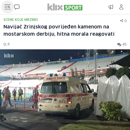
0
SCENE KOJE MRZIMO
Navijač Zrinjskog povrijeđen kamenom na
mostarskom derbiju, hitna morala reagovati
D. P.
45