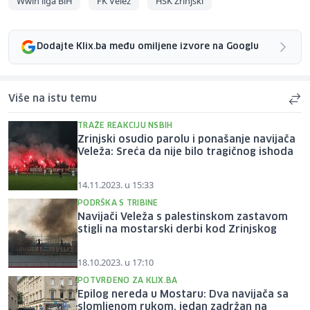
Wwin liga BiH
FK Velež
HŠK Zrinjski
Dodajte Klix.ba među omiljene izvore na Googlu
Više na istu temu
TRAŽE REAKCIJU NSBIH
Zrinjski osudio parolu i ponašanje navijača
Veleža: Sreća da nije bilo tragičnog ishoda
14.11.2023. u 15:33
PODRŠKA S TRIBINE
Navijači Veleža s palestinskom zastavom
stigli na mostarski derbi kod Zrinjskog
18.10.2023. u 17:10
POTVRĐENO ZA KLIX.BA
Epilog nereda u Mostaru: Dva navijača sa
slomljenom rukom, jedan zadržan na