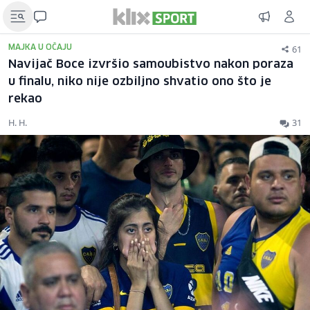
61
MAJKA U OČAJU
Navijač Boce izvršio samoubistvo nakon poraza
u finalu, niko nije ozbiljno shvatio ono što je
rekao
H. H.
31