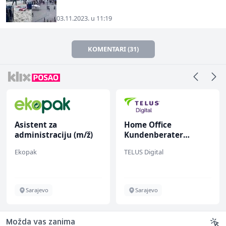
03.11.2023. u 11:19
KOMENTARI (31)
Asistent za
Home Office
administraciju (m/ž)
Kundenberater
(m/w/d) für ein
Ekopak
TELUS Digital
renommiertes
Schuhunternehmen
Sarajevo
Sarajevo
Možda vas zanima