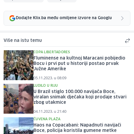
Dodajte Klix.ba među omiljene izvore na Googlu
Više na istu temu
COPA LIBERTADORES
Fluminense na kultnoj Maracani pobijedio
Bocu i prvi put u historiji postao prvak
Južne Amerike
05.11.2023. u 08:09
LUDILO U RIJU
U Brazil stiglo 100.000 navijača Boce,
viralan snimak dječaka koji prodaje stvari
zbog utakmice
04.11.2023. u 21:40
ČUVENA PLAŽA
Haos na Copacabani: Napadnuti navijači
Boce, policija koristila gumene metke