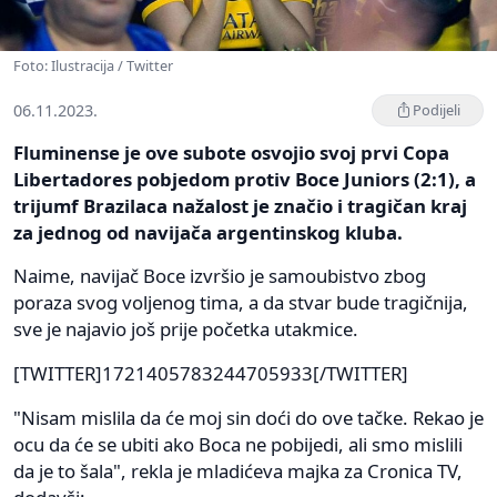
Foto: Ilustracija / Twitter
06.11.2023.
Podijeli
Fluminense je ove subote osvojio svoj prvi Copa
Libertadores pobjedom protiv Boce Juniors (2:1), a
trijumf Brazilaca nažalost je značio i tragičan kraj
za jednog od navijača argentinskog kluba.
Naime, navijač Boce izvršio je samoubistvo zbog
poraza svog voljenog tima, a da stvar bude tragičnija,
sve je najavio još prije početka utakmice.
[TWITTER]1721405783244705933[/TWITTER]
"Nisam mislila da će moj sin doći do ove tačke. Rekao je
ocu da će se ubiti ako Boca ne pobijedi, ali smo mislili
da je to šala", rekla je mladićeva majka za Cronica TV,