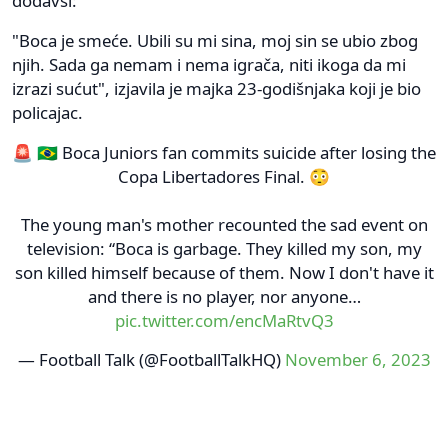
dodavši:
"Boca je smeće. Ubili su mi sina, moj sin se ubio zbog
njih. Sada ga nemam i nema igrača, niti ikoga da mi
izrazi sućut", izjavila je majka 23-godišnjaka koji je bio
policajac.
🚨 🇧🇷 Boca Juniors fan commits suicide after losing the
Copa Libertadores Final. 😳
The young man's mother recounted the sad event on
television: “Boca is garbage. They killed my son, my
son killed himself because of them. Now I don't have it
and there is no player, nor anyone…
pic.twitter.com/encMaRtvQ3
— Football Talk (@FootballTalkHQ)
November 6, 2023