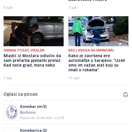
5 sati
7 sati
SNIMAK POSAO VIRALAN
BROJ KRAĐA NA MINIMUMU
Mladić iz Mostara odlučio da
Kako je završena ere
sam prefarba pješački prelaz:
automafije u Sarajevu: "Uzeli
Kad neće grad, mora neko
smo im važan alat koji su
imali u rukama"
1 sat
11 sati
Oglasi za posao
Konobar (m/ž)
Borbono
Prijava do: 22.08.2026. u 23:59
Konobarica (ž)