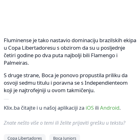
Fluminense je tako nastavio dominaciju brazilskih ekipa
u Copa Libertadoresu s obzirom da su u posljednje
četiri godine po dva puta najbolji bili Flamengo i
Palmeiras.
S druge strane, Boca je ponovo propustila priliku da
osvoji sedmu titulu i poravna se s Independienteom
koji je najtrofejniji u ovom takmičenju.
Klix.ba čitajte i u našoj aplikaciji za
iOS
ili
Android
.
Znate nešto više o temi ili želite prijaviti grešku u tekstu?
Copa Libertadores
Boca Juniors