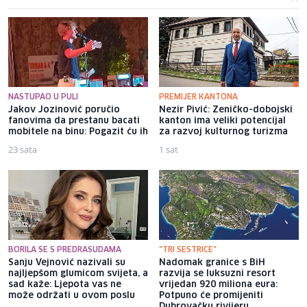
NASTUPAO U PULI
PREMIJER KANTONA
Jakov Jozinović poručio
Nezir Pivić: Zeničko-dobojski
fanovima da prestanu bacati
kanton ima veliki potencijal
mobitele na binu: Pogazit ću ih
za razvoj kulturnog turizma
23 sata
1 sat
BORILA SE S PREDRASUDAMA
"TRI SESTRICE"
Sanju Vejnović nazivali su
Nadomak granice s BiH
najljepšom glumicom svijeta, a
razvija se luksuzni resort
sad kaže: Ljepota vas ne
vrijedan 920 miliona eura:
može održati u ovom poslu
Potpuno će promijeniti
Dubrovačku rivijeru