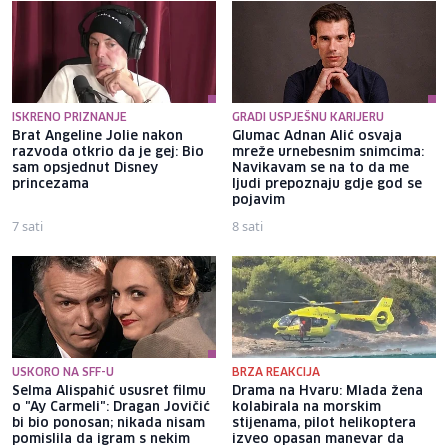
ISKRENO PRIZNANJE
GRADI USPJEŠNU KARIJERU
Brat Angeline Jolie nakon
Glumac Adnan Alić osvaja
razvoda otkrio da je gej: Bio
mreže urnebesnim snimcima:
sam opsjednut Disney
Navikavam se na to da me
princezama
ljudi prepoznaju gdje god se
pojavim
7 sati
8 sati
USKORO NA SFF-U
BRZA REAKCIJA
Selma Alispahić ususret filmu
Drama na Hvaru: Mlada žena
o "Ay Carmeli": Dragan Jovičić
kolabirala na morskim
bi bio ponosan; nikada nisam
stijenama, pilot helikoptera
pomislila da igram s nekim
izveo opasan manevar da