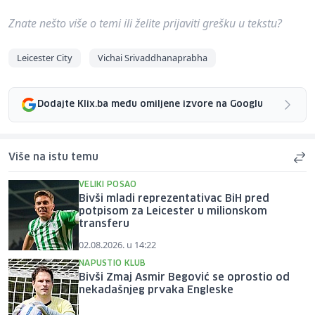
Znate nešto više o temi ili želite prijaviti grešku u tekstu?
Leicester City
Vichai Srivaddhanaprabha
Dodajte Klix.ba među omiljene izvore na Googlu
Više na istu temu
VELIKI POSAO
Bivši mladi reprezentativac BiH pred
potpisom za Leicester u milionskom
transferu
02.08.2026. u 14:22
NAPUSTIO KLUB
Bivši Zmaj Asmir Begović se oprostio od
nekadašnjeg prvaka Engleske