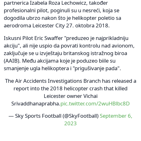
partnerica Izabela Roza Lechowicz, također
profesionalni pilot, poginuli su u nesreći, koja se
dogodila ubrzo nakon što je helikopter poletio sa
aerodroma Leicester City 27. oktobra 2018.
Iskusni Pilot Eric Swaffer "preduzeo je najprikladniju
akciju", ali nije uspio da povrati kontrolu nad avionom,
zaključuje se u izvještaju britanskog istražnog biroa
(AAIB). Među akcijama koje je poduzeo biile su
smanjenje ugla helikoptera i "prigušivanje pada".
The Air Accidents Investigations Branch has released a
report into the 2018 helicopter crash that killed
Leicester owner Vichai
Srivaddhanaprabha.
pic.twitter.com/2wuHBlbc8D
— Sky Sports Football (@SkyFootball)
September 6,
2023