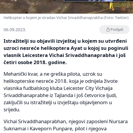
Helikopter u kojem je stradao Vichai Srivaddhanaprabha (Foto: Twitter)
06.09.2023.
Podijeli
Istražitelji su objavili izvještaj u kojem su utvrđeni
uzroci nesreće helikoptera Ayat u kojoj su poginuli
vlasnik Leicestera Vichai Srivaddhanaprabha i još
četiri osobe 2018. godine.
Mehanički kvar, a ne greška pilota, uzrok su
helikopterske nesreće 2018. koja je odnijela živote
vlasnika fudbalskog kluba Leicester City Vichaija
Srivaddhanaprabhe iz Tajlanda i još četvorice ljudi,
zaključili su istražitelji u izvještaju objavljenom u
srijedu.
Vichai Srivaddhanaprabhan, njegovi zaposleni Nursara
Suknamai i Kaveporn Punpare, pilot i njegova