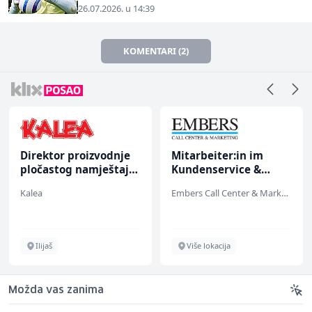
26.07.2026. u 14:39
KOMENTARI (2)
Direktor proizvodnje
Mitarbeiter:in im
pločastog namještaja
Kundenservice &
(m/ž)
Support (m/w/d)
Kalea
Embers Call Center & Marketing
Ilijaš
Više lokacija
Možda vas zanima