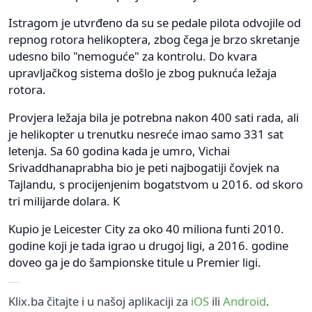
Istragom je utvrđeno da su se pedale pilota odvojile od
repnog rotora helikoptera, zbog čega je brzo skretanje
udesno bilo "nemoguće" za kontrolu. Do kvara
upravljačkog sistema došlo je zbog puknuća ležaja
rotora.
Provjera ležaja bila je potrebna nakon 400 sati rada, ali
je helikopter u trenutku nesreće imao samo 331 sat
letenja. Sa 60 godina kada je umro, Vichai
Srivaddhanaprabha bio je peti najbogatiji čovjek na
Tajlandu, s procijenjenim bogatstvom u 2016. od skoro
tri milijarde dolara. K
Kupio je Leicester City za oko 40 miliona funti 2010.
godine koji je tada igrao u drugoj ligi, a 2016. godine
doveo ga je do šampionske titule u Premier ligi.
Klix.ba čitajte i u našoj aplikaciji za
iOS
ili
Android
.