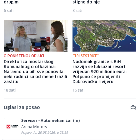
drugim
stigne do nje
6 sati
8 sati
O PONIŠTENOJ ODLUCI
"TRI SESTRICE"
Direktorica mostarskog
Nadomak granice s BiH
Komunalnog o otkazima:
razvija se luksuzni resort
Naravno da bih sve ponovila,
vrijedan 920 miliona eura:
neki radnici su od mene tražili
Potpuno će promijeniti
zaštitu
Dubrovačku rivijeru
18 sati
16 sati
Oglasi za posao
Serviser - Automehaničar (m)
Arena Motors
Prijava do: 20.08.2026. u 23:59