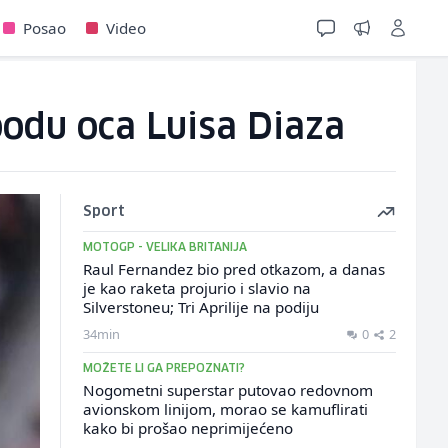
Posao
Video
bodu oca Luisa Diaza
Sport
MOTOGP - VELIKA BRITANIJA
Raul Fernandez bio pred otkazom, a danas
je kao raketa projurio i slavio na
Silverstoneu; Tri Aprilije na podiju
34min
0
2
MOŽETE LI GA PREPOZNATI?
Nogometni superstar putovao redovnom
avionskom linijom, morao se kamuflirati
kako bi prošao neprimijećeno