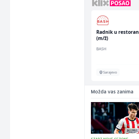
Radnik u proizvodnji
Radnik u restora
(m/ž)
(m/ž)
Fine Food
BASH
Sarajevo
Sarajevo
Možda vas zanima