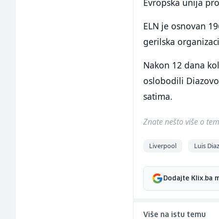
Evropska unija pro
ELN je osnovan 196
gerilska organizac
Nakon 12 dana kolu
oslobodili Diazovo
satima.
Znate nešto više o temi 
Liverpool
Luis Dia
Dodajte Klix.ba 
Više na istu temu