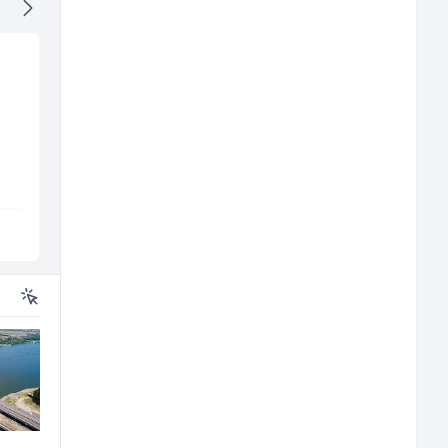
Konobar (m/ž)
Bravar -
Elektrozavarivač (m)
Mesna Industrija Gora
Mountain
Sarajevo
Sarajevo