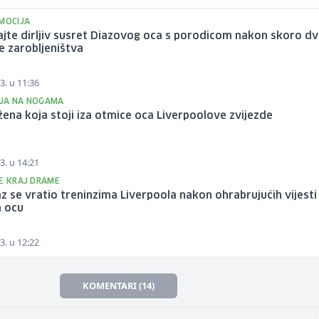
EMOCIJA
jte dirljiv susret Diazovog oca s porodicom nakon skoro dv
 zarobljeništva
3. u 11:36
JA NA NOGAMA
žena koja stoji iza otmice oca Liverpoolove zvijezde
3. u 14:21
SE KRAJ DRAME
az se vratio treninzima Liverpoola nakon ohrabrujućih vijesti
 ocu
3. u 12:22
KOMENTARI (14)