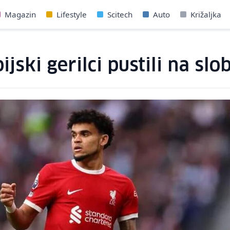
Magazin
Lifestyle
Scitech
Auto
Križaljka
ski gerilci pustili na slo