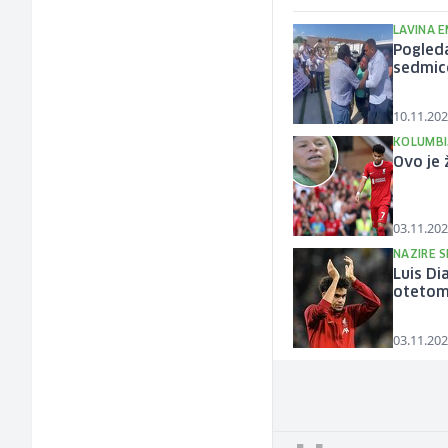
LAVINA 
Pogleda
sedmice
10.11.202
KOLUMBI
Ovo je 
03.11.202
NAZIRE 
Luis Di
otetom
03.11.202