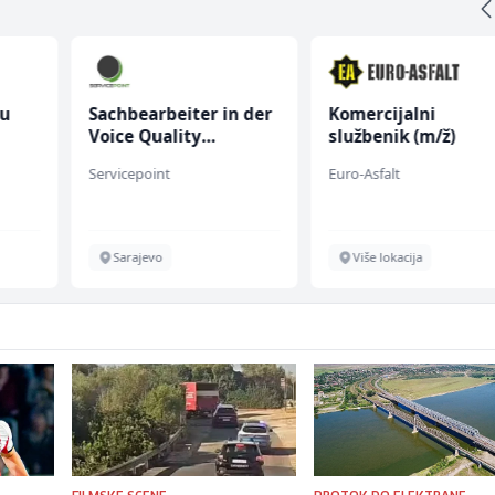
nu
Sachbearbeiter in der
Komercijalni
Voice Quality
službenik (m/ž)
Management (m/w)
Servicepoint
Euro-Asfalt
Sarajevo
Više lokacija