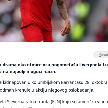
Podi
 drama oko otmice oca nogometaša Liverpoola Lu
 na najbolji mogući način.
je kidnapovan u kolumbijskom Barrancasu 28. oktobra 
u odmah krenule u akciju njegovog oslobađanja.
ela Sjeverna ratna fronta (ELN) koju su američka vlada