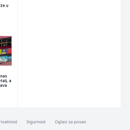
rže u
o
anas
talj, a
tava
rivatnost
Sigurnost
Oglasi za posao