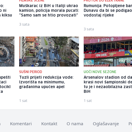
FILMSKE SCENE
PROTOK DO ELEKTRANE
o:
Muškarac iz BiH u Italiji ukrao
Rumunija: Potopljene ba
o ni
kamion, policija morala pucati:
Dunavu da bi se podiga
m kiksu
"Samo sam se htio provozati"
vodostaj rijeke
3 sata
3 sata
SUŠNI PERIOD
UOČI NOVE SEZONE
pešti
Tuzli prijeti redukcija vode:
Arsenalov stadion od d
taci
Izvorišta na minimumu,
krasi novi šampionski de
tocikl
građanima upućen apel
tu je i nezaobilazna zas
ta
BiH
1 sat
1 sat
m
Komentari
Kontakt
O nama
Oglašavanje
P