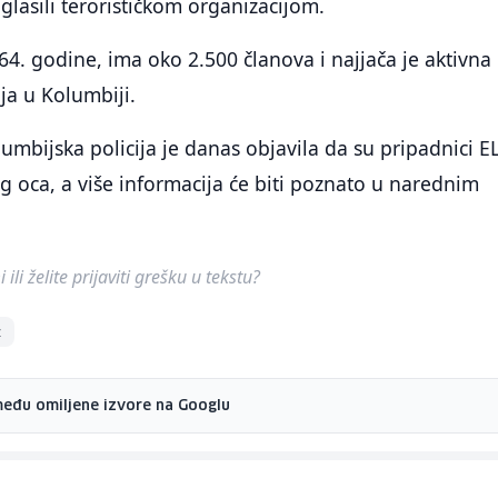
glasili terorističkom organizacijom.
4. godine, ima oko 2.500 članova i najjača je aktivna
ija u Kolumbiji.
mbijska policija je danas objavila da su pripadnici E
g oca, a više informacija će biti poznato u narednim
ili želite prijaviti grešku u tekstu?
z
među omiljene izvore na Googlu