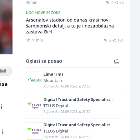
49min
7
75
UOČI NOVE SEZONE
Arsenalov stadion od danas krasi novi
šampionski detalj, a tu je i nezaobilazna
zastava BiH
1h 41min
5
101
Oglasi za posao
jeli
Limar (m)
Mountain
isa
Prijava do: 16.08.2026. u 23:59
Digital Trust and Safety Specialist
with Albanian and English (m/f)
TELUS Digital
i
Prijava do: 05.09.2026. u 23:59
Digital Trust and Safety Specialist
with Polish and English (m/f)
 i
TELUS Digital
Prijava do: 20.08.2026. u 23:59