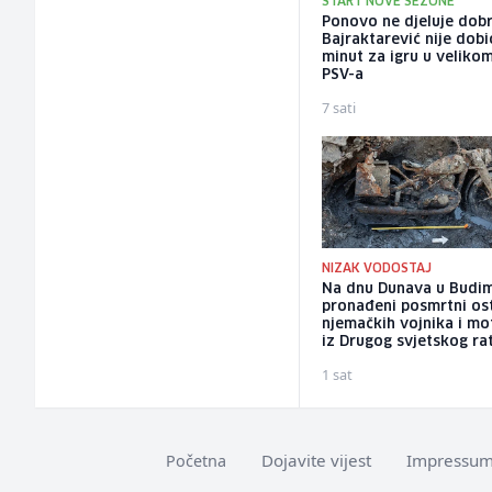
START NOVE SEZONE
Ponovo ne djeluje dobr
Bajraktarević nije dobi
minut za igru u veliko
PSV-a
7 sati
NIZAK VODOSTAJ
Na dnu Dunava u Budim
pronađeni posmrtni os
njemačkih vojnika i mo
iz Drugog svjetskog ra
1 sat
Dojavite vijest
Impressu
Početna