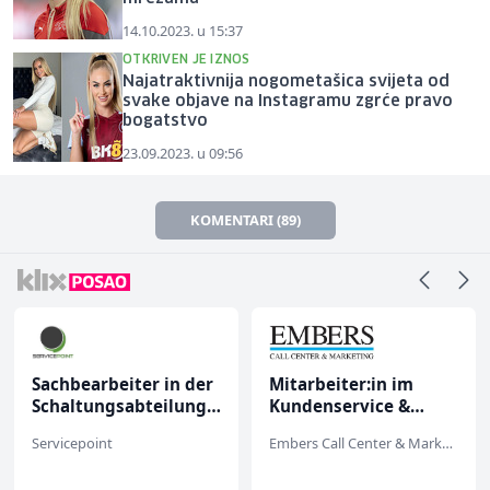
14.10.2023. u 15:37
OTKRIVEN JE IZNOS
Najatraktivnija nogometašica svijeta od
svake objave na Instagramu zgrće pravo
bogatstvo
23.09.2023. u 09:56
KOMENTARI (89)
Sachbearbeiter in der
Mitarbeiter:in im
Schaltungsabteilung
Kundenservice &
(m/w)
Support (m/w/d)
Servicepoint
Embers Call Center & Marketing