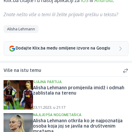
Klix.ba čitajte i u našoj aplikaciji za
iOS
ili
Android
.
Znate nešto više o temi ili želite prijaviti grešku u tekstu?
Alisha Lehmann
Dodajte Klix.ba među omiljene izvore na Googlu
Više na istu temu
SJAJNA PARTIJA
Alisha Lehmann promijenila imidž i odmah
zablistala na terenu
23.11.2023. u 21:17
NAJLJEPŠA NOGOMETAŠICA
Alisha Lehmann otkrila ko je najpoznatija
osoba koja joj se javila na društvenim
mrežama