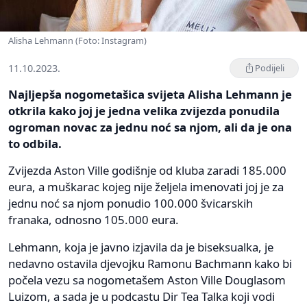
Alisha Lehmann (Foto: Instagram)
11.10.2023.
Podijeli
Najljepša nogometašica svijeta Alisha Lehmann je
otkrila kako joj je jedna velika zvijezda ponudila
ogroman novac za jednu noć sa njom, ali da je ona
to odbila.
Zvijezda Aston Ville godišnje od kluba zaradi 185.000
eura, a muškarac kojeg nije željela imenovati joj je za
jednu noć sa njom ponudio 100.000 švicarskih
franaka, odnosno 105.000 eura.
Lehmann, koja je javno izjavila da je biseksualka, je
nedavno ostavila djevojku Ramonu Bachmann kako bi
počela vezu sa nogometašem Aston Ville Douglasom
Luizom, a sada je u podcastu Dir Tea Talka koji vodi