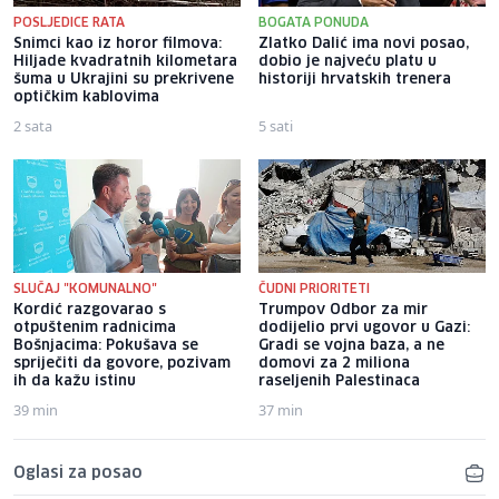
POSLJEDICE RATA
BOGATA PONUDA
Snimci kao iz horor filmova:
Zlatko Dalić ima novi posao,
Hiljade kvadratnih kilometara
dobio je najveću platu u
šuma u Ukrajini su prekrivene
historiji hrvatskih trenera
optičkim kablovima
2 sata
5 sati
SLUČAJ "KOMUNALNO"
ČUDNI PRIORITETI
Kordić razgovarao s
Trumpov Odbor za mir
otpuštenim radnicima
dodijelio prvi ugovor u Gazi:
Bošnjacima: Pokušava se
Gradi se vojna baza, a ne
spriječiti da govore, pozivam
domovi za 2 miliona
ih da kažu istinu
raseljenih Palestinaca
39 min
37 min
Oglasi za posao