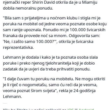
njemački reper Shirin David otkrila da je u Miamiju
dobila nemoralnu ponudu.
"Bila sam s prijateljima u noćnom klubu i stigla mi je
poruka na mobitel od jedne veoma poznate osobe koju
sam ranije upoznala. Ponudio mi je 100.000 švicarskih
franaka da provede noć sa mnom. Odgovorila sam:
'Ne, i zašto samo 100.000?'", otkrila je švicarska
reprezentativka.
Lehmann je dodala i kako je ta poznata osoba slala
poruke i preko njenog tjelohranitelja koji je dobio
zadatak da je uvjeri da treba prihvatiti ponudu.
"I dalje čuvam tu poruku na mobitelu. Ne mogu otkriti
je li riječ o nogometašu, samo ću reći da je veoma,
veoma poznat širom svijeta", rekla je 24-godišnja
Lehmann.