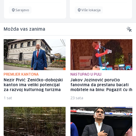
Sarajevo
Više lokacija
Možda vas zanima
PREMIJER KANTONA
NASTUPAO U PULI
Nezir Pivić: Zeničko-dobojski
Jakov Jozinović poručio
kanton ima veliki potencijal
fanovima da prestanu bacati
za razvoj kulturnog turizma
mobitele na binu: Pogazit ću ih
1 sat
23 sata