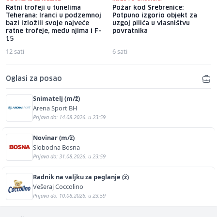
Ratni trofeji u tunelima
Požar kod Srebrenice:
Teherana: Iranci u podzemnoj
Potpuno izgorio objekt za
bazi izložili svoje najveće
uzgoj pilića u vlasništvu
ratne trofeje, među njima i F-
povratnika
15
12 sati
6 sati
Oglasi za posao
Snimatelj (m/ž)
Arena Sport BH
Prijava do: 14.08.2026. u 23:59
Novinar (m/ž)
Slobodna Bosna
Prijava do: 31.08.2026. u 23:59
Radnik na valjku za peglanje (ž)
Vešeraj Coccolino
Prijava do: 10.08.2026. u 23:59