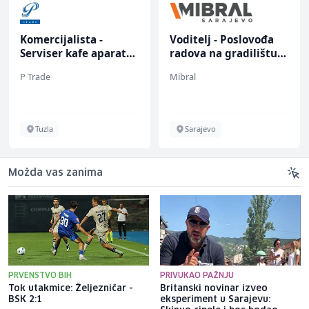
Komercijalista -
Voditelj - Poslovođa
Serviser kafe aparata
radova na gradilištu
(m/ž)
(m/ž)
P Trade
Mibral
Tuzla
Sarajevo
Možda vas zanima
PRVENSTVO BIH
PRIVUKAO PAŽNJU
Tok utakmice: Željezničar -
Britanski novinar izveo
BSK 2:1
eksperiment u Sarajevu: