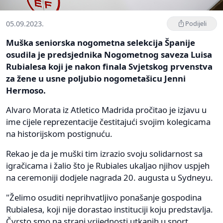
05.09.2023.
Podijeli
Muška seniorska nogometna selekcija Španije
osudila je predsjednika Nogometnog saveza Luisa
Rubialesa koji je nakon finala Svjetskog prvenstva
za žene u usne poljubio nogometašicu Jenni
Hermoso.
Alvaro Morata iz Atletico Madrida pročitao je izjavu u
ime cijele reprezentacije čestitajući svojim kolegicama
na historijskom postignuću.
Rekao je da je muški tim izrazio svoju solidarnost sa
igračicama i žalio što je Rubiales ukaljao njihov uspjeh
na ceremoniji dodjele nagrada 20. augusta u Sydneyu.
"Želimo osuditi neprihvatljivo ponašanje gospodina
Rubialesa, koji nije dorastao instituciji koju predstavlja.
Čvrsto smo na strani vrijednosti utkanih u sport.