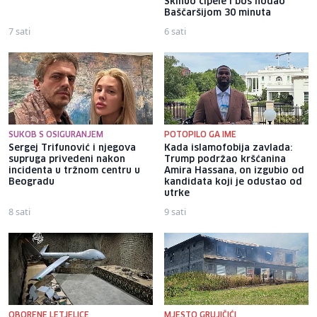
Skinuo cipele i bos hodao
Baščaršijom 30 minuta
7 sati
6 sati
SUKOB S OSIGURANJEM
POTOPILO GA IME
Sergej Trifunović i njegova
Kada islamofobija zavlada:
supruga privedeni nakon
Trump podržao kršćanina
incidenta u tržnom centru u
Amira Hassana, on izgubio od
Beogradu
kandidata koji je odustao od
utrke
8 sati
9 sati
OBORENE LETJELICE
MJESTO GRUJIČIĆI