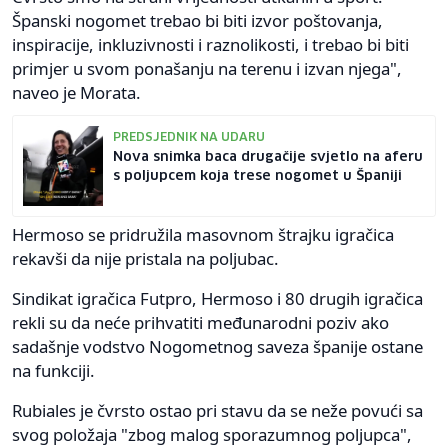
Španski nogomet trebao bi biti izvor poštovanja,
inspiracije, inkluzivnosti i raznolikosti, i trebao bi biti
primjer u svom ponašanju na terenu i izvan njega",
naveo je Morata.
PREDSJEDNIK NA UDARU
Nova snimka baca drugačije svjetlo na aferu
s poljupcem koja trese nogomet u Španiji
Hermoso se pridružila masovnom štrajku igračica
rekavši da nije pristala na poljubac.
Sindikat igračica Futpro, Hermoso i 80 drugih igračica
rekli su da neće prihvatiti međunarodni poziv ako
sadašnje vodstvo Nogometnog saveza španije ostane
na funkciji.
Rubiales je čvrsto ostao pri stavu da se neže povući sa
svog položaja "zbog malog sporazumnog poljupca",