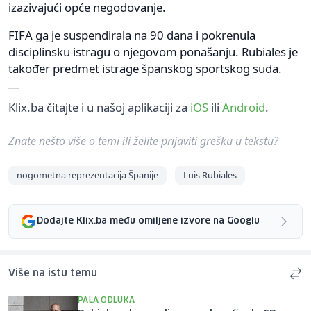
izazivajući opće negodovanje.
FIFA ga je suspendirala na 90 dana i pokrenula
disciplinsku istragu o njegovom ponašanju. Rubiales je
također predmet istrage španskog sportskog suda.
Klix.ba čitajte i u našoj aplikaciji za
iOS
ili
Android
.
Znate nešto više o temi ili želite prijaviti grešku u tekstu?
nogometna reprezentacija Španije
Luis Rubiales
Dodajte Klix.ba među omiljene izvore na Googlu
Više na istu temu
PALA ODLUKA