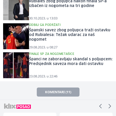
Rubiales zbog poljupca nakon finala SP-a
izbačen iz nogometa na tri godine
30.10.2023. u 13:03
ODBILI GA PODRŽATI
Španski savez zbog poljupca traži ostavku
od Rubialesa: Težak udarac za naš
nogomet
29.08.2023. u 08:27
FINALE SP ZA NOGOMETAŠICE
Španci ne zaboravljaju skandal s poljupcem:
Predsjednik saveza mora dati ostavku
23.08.2023. u 22:46
KOMENTARI (11)