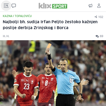
102
KAZNA I TOPALOVIĆU
Najbolji bh. sudija Irfan Peljto žestoko kažnjen
poslije derbija Zrinjskog i Borca
H. H.
69