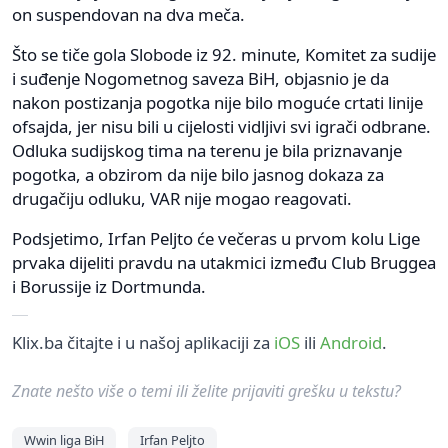
on suspendovan na dva meča.
Što se tiče gola Slobode iz 92. minute, Komitet za sudije
i suđenje Nogometnog saveza BiH, objasnio je da
nakon postizanja pogotka nije bilo moguće crtati linije
ofsajda, jer nisu bili u cijelosti vidljivi svi igrači odbrane.
Odluka sudijskog tima na terenu je bila priznavanje
pogotka, a obzirom da nije bilo jasnog dokaza za
drugačiju odluku, VAR nije mogao reagovati.
Podsjetimo, Irfan Peljto će večeras u prvom kolu Lige
prvaka dijeliti pravdu na utakmici između Club Bruggea
i Borussije iz Dortmunda.
Klix.ba čitajte i u našoj aplikaciji za
iOS
ili
Android
.
Znate nešto više o temi ili želite prijaviti grešku u tekstu?
Wwin liga BiH
Irfan Peljto