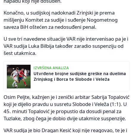
napadu koji nije dosuđen.
Konačno, u sudijskoj nadoknadi Zrinjski je prema
mišljenju Komitet za sudije i suđenje Nogometnog
saveza BiH oštećen za nedosuđeni penal.
U sve tri navedene situacije VAR nije intervenisao pa je i
VAR sudija Luka Bilbija također zaradio suspenziju od
šest utakmica.
IZVRŠENA ANALIZA
Utvrđene brojne sudijske greške na duelima
Zrinjskog i Borca te Slobode i Veleža
Osim Peljte, kažnjen je i zenički arbitar Sabrija Topalović
koji je dijelio pravdu u susretu Slobode i Veleža (1:1). U
45. minuti Topalović je propustio da dosudi penal za
Tuzlake, zbog čega je dobio dvije utakmice suspenzije.
VAR sudija je bio Dragan Kesić koji nije reagovao, te je i