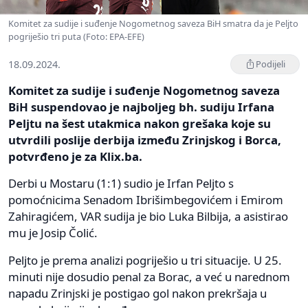
Komitet za sudije i suđenje Nogometnog saveza BiH smatra da je Peljto
pogriješio tri puta (Foto: EPA-EFE)
18.09.2024.
Podijeli
Komitet za sudije i suđenje Nogometnog saveza
BiH suspendovao je najboljeg bh. sudiju Irfana
Peljtu na šest utakmica nakon grešaka koje su
utvrdili poslije derbija između Zrinjskog i Borca,
potvrđeno je za Klix.ba.
Derbi u Mostaru (1:1) sudio je Irfan Peljto s
pomoćnicima Senadom Ibrišimbegovićem i Emirom
Zahiragićem, VAR sudija je bio Luka Bilbija, a asistirao
mu je Josip Čolić.
Peljto je prema analizi pogriješio u tri situacije. U 25.
minuti nije dosudio penal za Borac, a već u narednom
napadu Zrinjski je postigao gol nakon prekršaja u