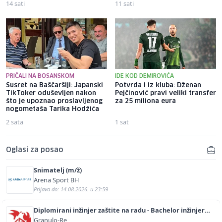
14 sati
11 sati
PRIČALI NA BOSANSKOM
IDE KOD DEMIROVIĆA
Susret na Baščaršiji: Japanski
Potvrda i iz kluba: Dženan
TikToker oduševljen nakon
Pejčinović pravi veliki transfer
što je upoznao proslavljenog
za 25 miliona eura
nogometaša Tarika Hodžića
2 sata
1 sat
Oglasi za posao
Snimatelj (m/ž)
Arena Sport BH
Prijava do: 14.08.2026. u 23:59
Diplomirani inžinjer zaštite na radu - Bachelor inžinjer
sigurnosti i pomoći (m/ž)
Granulo-Re