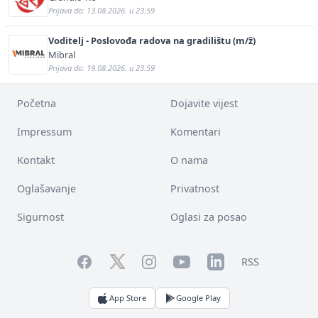
Prijava do: 13.08.2026. u 23:59
Voditelj - Poslovođa radova na gradilištu (m/ž)
Mibral
Prijava do: 19.08.2026. u 23:59
Početna
Dojavite vijest
Impressum
Komentari
Kontakt
O nama
Oglašavanje
Privatnost
Sigurnost
Oglasi za posao
Facebook
YouTube
LinkedIn
Twitter
Instagram
RSS
App Store
Google Play