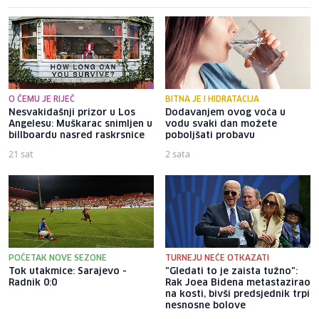
O ČEMU JE RIJEČ
BITNA JE I HIDRATACIJA
Nesvakidašnji prizor u Los
Dodavanjem ovog voća u
Angelesu: Muškarac snimljen u
vodu svaki dan možete
billboardu nasred raskrsnice
poboljšati probavu
21 sat
2 sata
POČETAK NOVE SEZONE
TURNEJU NEĆE OTKAZATI
Tok utakmice: Sarajevo -
"Gledati to je zaista tužno":
Radnik 0:0
Rak Joea Bidena metastazirao
na kosti, bivši predsjednik trpi
nesnosne bolove