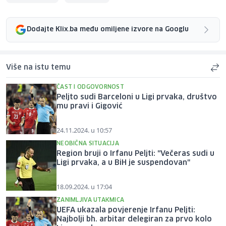
Dodajte Klix.ba među omiljene izvore na Googlu
Više na istu temu
ČAST I ODGOVORNOST
Peljto sudi Barceloni u Ligi prvaka, društvo
mu pravi i Gigović
24.11.2024. u 10:57
NEOBIČNA SITUACIJA
Region bruji o Irfanu Peljti: "Večeras sudi u
Ligi prvaka, a u BiH je suspendovan"
18.09.2024. u 17:04
ZANIMLJIVA UTAKMICA
UEFA ukazala povjerenje Irfanu Peljti:
Najbolji bh. arbitar delegiran za prvo kolo