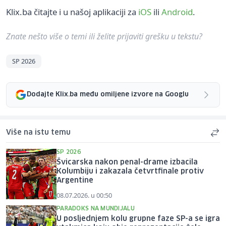
Klix.ba čitajte i u našoj aplikaciji za
iOS
ili
Android
.
Znate nešto više o temi ili želite prijaviti grešku u tekstu?
SP 2026
Dodajte Klix.ba među omiljene izvore na Googlu
Više na istu temu
SP 2026
Švicarska nakon penal-drame izbacila
Kolumbiju i zakazala četvrtfinale protiv
Argentine
08.07.2026. u 00:50
PARADOKS NA MUNDIJALU
U posljednjem kolu grupne faze SP-a se igra