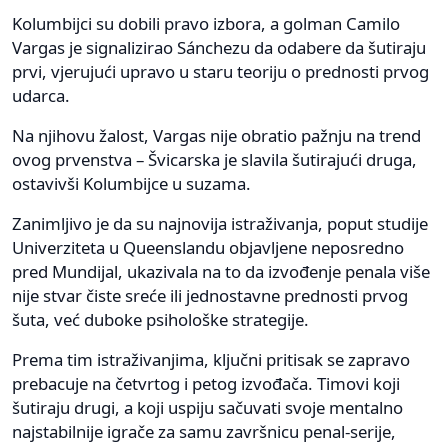
Kolumbijci su dobili pravo izbora, a golman Camilo
Vargas je signalizirao Sánchezu da odabere da šutiraju
prvi, vjerujući upravo u staru teoriju o prednosti prvog
udarca.
Na njihovu žalost, Vargas nije obratio pažnju na trend
ovog prvenstva – Švicarska je slavila šutirajući druga,
ostavivši Kolumbijce u suzama.
Zanimljivo je da su najnovija istraživanja, poput studije
Univerziteta u Queenslandu objavljene neposredno
pred Mundijal, ukazivala na to da izvođenje penala više
nije stvar čiste sreće ili jednostavne prednosti prvog
šuta, već duboke psihološke strategije.
Prema tim istraživanjima, ključni pritisak se zapravo
prebacuje na četvrtog i petog izvođača. Timovi koji
šutiraju drugi, a koji uspiju sačuvati svoje mentalno
najstabilnije igrače za samu završnicu penal-serije,