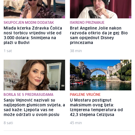
SKUPOCJEN MODNI DODATAK
ISKRENO PRIZNANJE
Mlađa kćerka Zdravka Čolića
Brat Angeline Jolie nakon
nosi torbicu vrijednu više od
razvoda otkrio da je gej: Bio
3.000 dolara: Snimljena na
sam opsjednut Disney
plaži u Budvi
princezama
1 sat
38 min
BORILA SE S PREDRASUDAMA
PAKLENE VRUĆINE
Sanju Vejnović nazivali su
U Mostaru postignut
najljepšom glumicom svijeta, a
maksimum ovog ljeta:
sad kaže: Ljepota vas ne
Izmjerena temperatura od
može održati u ovom poslu
42,3 stepena Celzijusa
8 sati
45 min