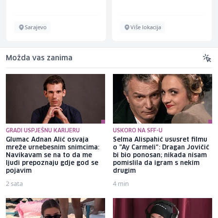
Sarajevo
Više lokacija
Možda vas zanima
GRADI USPJEŠNU KARIJERU
USKORO NA SFF-U
Glumac Adnan Alić osvaja
Selma Alispahić ususret filmu
mreže urnebesnim snimcima:
o "Ay Carmeli": Dragan Jovičić
Navikavam se na to da me
bi bio ponosan; nikada nisam
ljudi prepoznaju gdje god se
pomislila da igram s nekim
pojavim
drugim
2 sata
4 min