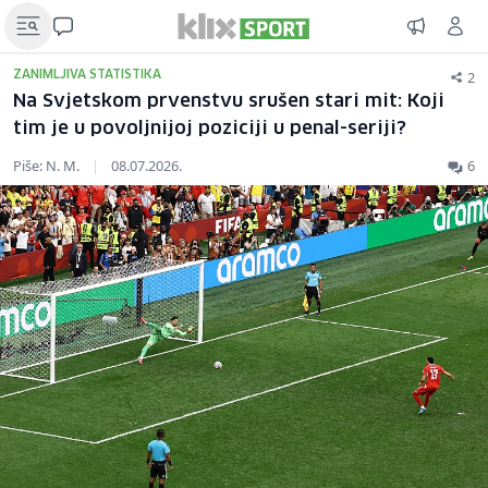
2
ZANIMLJIVA STATISTIKA
Na Svjetskom prvenstvu srušen stari mit: Koji
tim je u povoljnijoj poziciji u penal-seriji?
Piše: N. M.
|
08.07.2026.
6