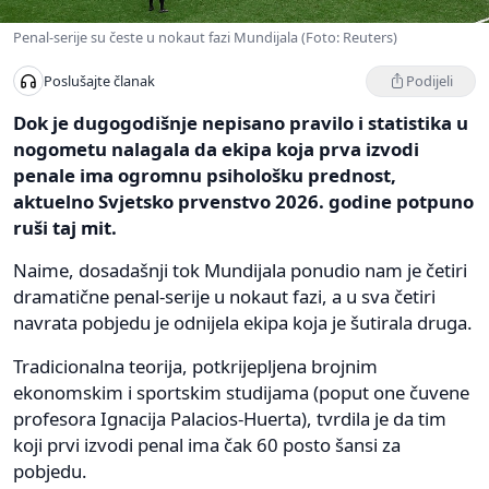
Penal-serije su česte u nokaut fazi Mundijala (Foto: Reuters)
Podijeli
Poslušajte članak
Dok je dugogodišnje nepisano pravilo i statistika u
nogometu nalagala da ekipa koja prva izvodi
penale ima ogromnu psihološku prednost,
aktuelno Svjetsko prvenstvo 2026. godine potpuno
ruši taj mit.
Naime, dosadašnji tok Mundijala ponudio nam je četiri
dramatične penal-serije u nokaut fazi, a u sva četiri
navrata pobjedu je odnijela ekipa koja je šutirala druga.
Tradicionalna teorija, potkrijepljena brojnim
ekonomskim i sportskim studijama (poput one čuvene
profesora Ignacija Palacios-Huerta), tvrdila je da tim
koji prvi izvodi penal ima čak 60 posto šansi za
pobjedu.