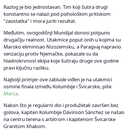
Razlog je bio jednostavan. Tim koji šutira drugi
konstantno se nalazi pod psihološkim pritiskom
"zaostatka" i mora juriti rezultat.
Međutim, ovogodišnji Mundijal donosi potpuno
drugačiju realnost. Utakmice poput onih u kojima su
Maroko eliminisao Nizozemsku, a Paragvaj napravio
senzaciju protiv Njemačke, pokazale su da
hladnokrvnost ekipa koje šutiraju druge ove godine
pravi ključnu razliku.
Najbolji primjer ove zablude viđen je na utakmici
osmine finala između Kolumbije i Švicarske, piše
Marca
.
Nakon što je regularni dio i produžetak završen bez
golova, kapiten Kolumbije Dávinson Sánchez se našao
na centru terena s arbitrom i kapitenom Švicarske
Granitom Xhakom.