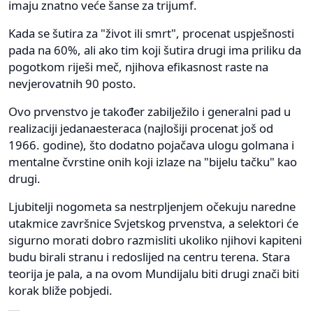
imaju znatno veće šanse za trijumf.
Kada se šutira za "život ili smrt", procenat uspješnosti
pada na 60%, ali ako tim koji šutira drugi ima priliku da
pogotkom riješi meč, njihova efikasnost raste na
nevjerovatnih 90 posto.
Ovo prvenstvo je također zabilježilo i generalni pad u
realizaciji jedanaesteraca (najlošiji procenat još od
1966. godine), što dodatno pojačava ulogu golmana i
mentalne čvrstine onih koji izlaze na "bijelu tačku" kao
drugi.
Ljubitelji nogometa sa nestrpljenjem očekuju naredne
utakmice završnice Svjetskog prvenstva, a selektori će
sigurno morati dobro razmisliti ukoliko njihovi kapiteni
budu birali stranu i redoslijed na centru terena. Stara
teorija je pala, a na ovom Mundijalu biti drugi znači biti
korak bliže pobjedi.