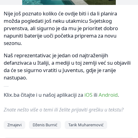
Nije još poznato koliko će ovdje biti i da li planira
možda pogledati još neku utakmicu Svjetskog
prvenstva, ali sigurno je da mu je prioritet dobro
napuniti baterije uoči početka priprema za novu
sezonu.
Naš reprezentativac je jedan od najtraženijih
defanzivaca u Italiji, a mediji u toj zemlji već su objavili
da će se sigurno vratiti u Juventus, gdje je ranije
nastupao.
Klix.ba čitajte i u našoj aplikaciji za
iOS
ili
Android
.
Znate nešto više o temi ili želite prijaviti grešku u tekstu?
Zmajevi
Dženis Burnić
Tarik Muharemović