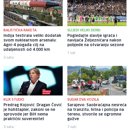
BALISTIČKA RAKETA
SLIJEDI VELIKI DERBI
Indija testirala veliki dodatak
Pogledajte slavlje igrača i
svom nuklearnom arsenalu:
navijača Željezničara nakon
Agni-4 pogađa cilj na
pobjede na otvaranju sezone
udaljenosti od 4.000 km
1 sat
3 sata
KLIX STUDIO
SUDAR DVA VOZILA
Predrag Kojović: Dragan Čović
Sarajevo: Saobraćajna nesreća
je hohštapler, zakoni se ne
na tranzitu, hitna i policija na
sprovode jer BiH nema
terenu, stvorile se ogromne
praktični suverenitet
gužve
3 sata
7 sati