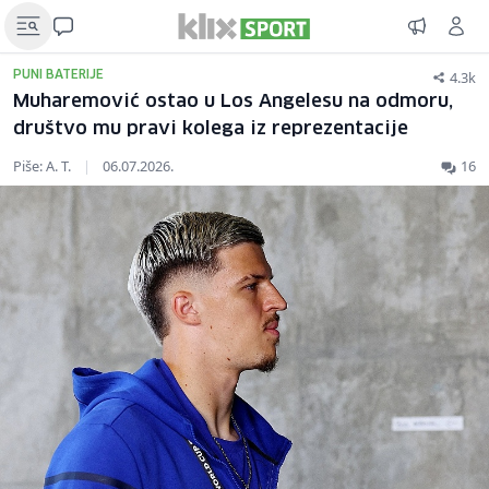
4.3k
PUNI BATERIJE
Muharemović ostao u Los Angelesu na odmoru,
društvo mu pravi kolega iz reprezentacije
Piše: A. T.
|
06.07.2026.
16