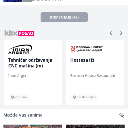
KOMENTARI (16)
Tehničar održavanja
Hostesa (ž)
CNC mašina (m)
Irion Argerr
Bosnian House Restaurant
Vogošća
Inostranstvo
Možda vas zanima