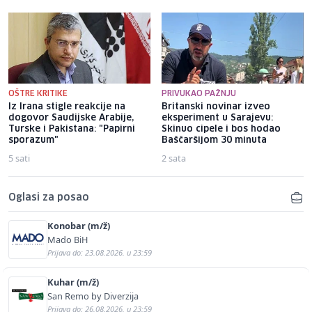
OŠTRE KRITIKE
PRIVUKAO PAŽNJU
Iz Irana stigle reakcije na
Britanski novinar izveo
dogovor Saudijske Arabije,
eksperiment u Sarajevu:
Turske i Pakistana: "Papirni
Skinuo cipele i bos hodao
sporazum"
Baščaršijom 30 minuta
5 sati
2 sata
Oglasi za posao
Konobar (m/ž)
Mado BiH
Prijava do: 23.08.2026. u 23:59
Kuhar (m/ž)
San Remo by Diverzija
Prijava do: 26.08.2026. u 23:59