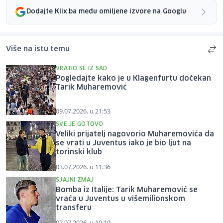
Dodajte Klix.ba među omiljene izvore na Googlu
Više na istu temu
VRATIO SE IZ SAD
Pogledajte kako je u Klagenfurtu dočekan
Tarik Muharemović
09.07.2026. u 21:53
SVE JE GOTOVO
Veliki prijatelj nagovorio Muharemovića da
se vrati u Juventus iako je bio ljut na
torinski klub
03.07.2026. u 11:36
SJAJNI ZMAJ
Bomba iz Italije: Tarik Muharemović se
vraća u Juventus u višemilionskom
transferu
02.07.2026. u 10:19