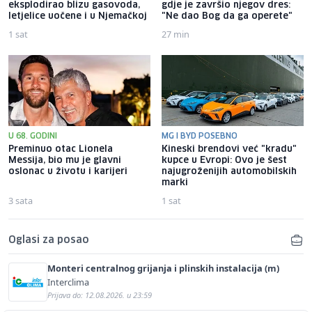
eksplodirao blizu gasovoda,
gdje je završio njegov dres:
letjelice uočene i u Njemačkoj
"Ne dao Bog da ga operete"
1 sat
27 min
U 68. GODINI
MG I BYD POSEBNO
Preminuo otac Lionela
Kineski brendovi već "kradu"
Messija, bio mu je glavni
kupce u Evropi: Ovo je šest
oslonac u životu i karijeri
najugroženijih automobilskih
marki
3 sata
1 sat
Oglasi za posao
Monteri centralnog grijanja i plinskih instalacija (m)
Interclima
Prijava do: 12.08.2026. u 23:59