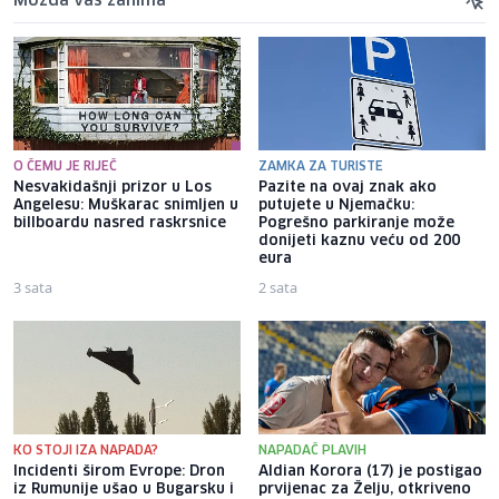
Možda vas zanima
O ČEMU JE RIJEČ
ZAMKA ZA TURISTE
Nesvakidašnji prizor u Los
Pazite na ovaj znak ako
Angelesu: Muškarac snimljen u
putujete u Njemačku:
billboardu nasred raskrsnice
Pogrešno parkiranje može
donijeti kaznu veću od 200
eura
3 sata
2 sata
KO STOJI IZA NAPADA?
NAPADAČ PLAVIH
Incidenti širom Evrope: Dron
Aldian Korora (17) je postigao
iz Rumunije ušao u Bugarsku i
prvijenac za Želju, otkriveno