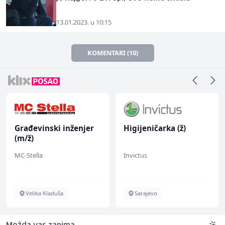
13.01.2023. u 10:15
KOMENTARI (10)
Građevinski inženjer
Higijeničarka (ž)
(m/ž)
MC-Stella
Invictus
Velika Kladuša
Sarajevo