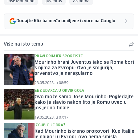
Jose Mourinho
Juventus
AS Roma
Dodajte Klix.ba među omiljene izvore na Googlu
Više na istu temu
PRAVI PRIMJER SPORTISTE
Mourinho brani Juventus iako se Roma bori
s njima za Evropu: Ovo je smijurija,
prvenstvo je neregularno
23.05.2023. u 08:59
BEZ UDARCA U OKVIR GOLA
Ovo može samo Jose Mourinho: Pogledajte
kako je slavio nakon što je Romu uveo u
još jedno finale
19.05.2023. u 07:17
IZGUBIO JE DRAŽ
Kad Mourinho iskreno progovori: Kup Italije
je najgori u Evropi, ovo nema smisla