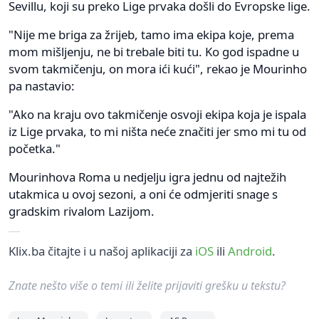
Sevillu, koji su preko Lige prvaka došli do Evropske lige.
"Nije me briga za žrijeb, tamo ima ekipa koje, prema
mom mišljenju, ne bi trebale biti tu. Ko god ispadne u
svom takmičenju, on mora ići kući", rekao je Mourinho
pa nastavio:
"Ako na kraju ovo takmičenje osvoji ekipa koja je ispala
iz Lige prvaka, to mi ništa neće značiti jer smo mi tu od
početka."
Mourinhova Roma u nedjelju igra jednu od najtežih
utakmica u ovoj sezoni, a oni će odmjeriti snage s
gradskim rivalom Lazijom.
Klix.ba čitajte i u našoj aplikaciji za
iOS
ili
Android
.
Znate nešto više o temi ili želite prijaviti grešku u tekstu?