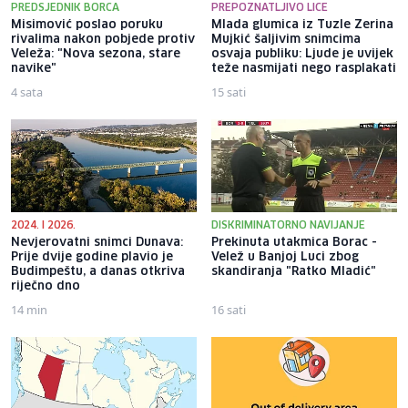
PREDSJEDNIK BORCA
PREPOZNATLJIVO LICE
Misimović poslao poruku
Mlada glumica iz Tuzle Zerina
rivalima nakon pobjede protiv
Mujkić šaljivim snimcima
Veleža: "Nova sezona, stare
osvaja publiku: Ljude je uvijek
navike"
teže nasmijati nego rasplakati
4 sata
15 sati
2024. I 2026.
DISKRIMINATORNO NAVIJANJE
Nevjerovatni snimci Dunava:
Prekinuta utakmica Borac -
Prije dvije godine plavio je
Velež u Banjoj Luci zbog
Budimpeštu, a danas otkriva
skandiranja "Ratko Mladić"
riječno dno
14 min
16 sati