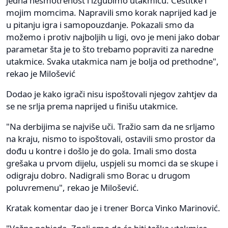
jedna nesmotrenost i izgubimo utakmicu. Čestitke i
mojim momcima. Napravili smo korak naprijed kad je
u pitanju igra i samopouzdanje. Pokazali smo da
možemo i protiv najboljih u ligi, ovo je meni jako dobar
parametar šta je to što trebamo popraviti za naredne
utakmice. Svaka utakmica nam je bolja od prethodne",
rekao je Milošević
Dodao je kako igrači nisu ispoštovali njegov zahtjev da
se ne srlja prema naprijed u finišu utakmice.
"Na derbijima se najviše uči. Tražio sam da ne srljamo
na kraju, nismo to ispoštovali, ostavili smo prostor da
dođu u kontre i došlo je do gola. Imali smo dosta
grešaka u prvom dijelu, uspjeli su momci da se skupe i
odigraju dobro. Nadigrali smo Borac u drugom
poluvremenu", rekao je Milošević.
Kratak komentar dao je i trener Borca Vinko Marinović.