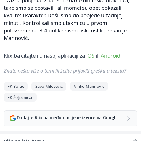
"Važna pobjeda. Znali smo da će biti teška utakmica,
tako smo se postavili, ali momci su opet pokazali
kvalitet i karakter. Došli smo do pobjede u zadnjoj
minuti. Kontrolisali smo utakmicu u prvom
poluvremenu, 3-4 prilike nismo iskoristili", rekao je
Marinović.
Klix.ba čitajte i u našoj aplikaciji za
iOS
ili
Android
.
Znate nešto više o temi ili želite prijaviti grešku u tekstu?
FK Borac
Savo Milošević
Vinko Marinović
FK Željezničar
Dodajte Klix.ba među omiljene izvore na Googlu