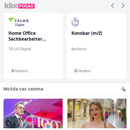
Home Office
Konobar (m/ž)
Sachbearbeiter
(m/w/d) für einen
TELUS Digital
Borbono
bekannten deutschen
Energieversorger
Sarajevo
Sarajevo
Možda vas zanima