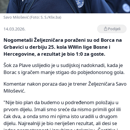
Savo Milošević (Foto: S. S./Klix.ba)
14.03.2026.
Podijeli
Nogometaši Željezničara poraženi su od Borca na
Grbavici u derbiju 25. kola WWin lige Bosne i
Hercegovine, a rezultat je bio 1:0 za goste.
Šok za Plave uslijedio je u sudijskoj nadoknadi, kada je
Borac s igračem manje stigao do pobjedonosnog gola.
Komentar nakon poraza dao je trener Željezničara Savo
Milošević.
"Nije bio plan da budemo u podređenom položaju u
prvom dijelu. Imali smo sreće da nismo primili gol iili
čak dva, a onda smo mi njima isto uradili u drugom
dijelu. Najrealniji je bio neriješen rezultat, ali desi se