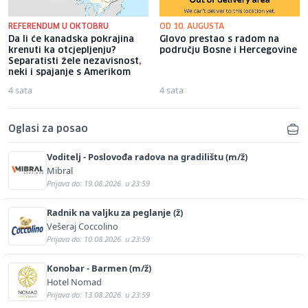
REFERENDUM U OKTOBRU
OD 10. AUGUSTA
Da li će kanadska pokrajina
Glovo prestao s radom na
krenuti ka otcjepljenju?
području Bosne i Hercegovine
Separatisti žele nezavisnost,
neki i spajanje s Amerikom
4 sata
4 sata
Oglasi za posao
Voditelj - Poslovođa radova na gradilištu (m/ž)
Mibral
Prijava do: 19.08.2026. u 23:59
Radnik na valjku za peglanje (ž)
Vešeraj Coccolino
Prijava do: 10.08.2026. u 23:59
Konobar - Barmen (m/ž)
Hotel Nomad
Prijava do: 13.08.2026. u 23:59