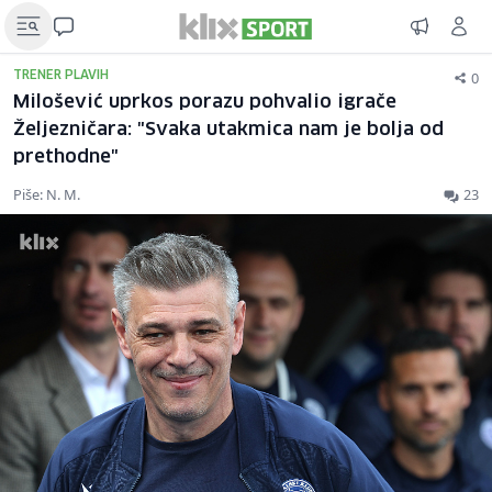
0
TRENER PLAVIH
Milošević uprkos porazu pohvalio igrače
Željezničara: "Svaka utakmica nam je bolja od
prethodne"
Piše: N. M.
23