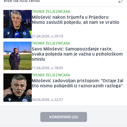
Više na istu temu
TRENER ŽELJEZNIČARA
Milošević nakon trijumfa u Prijedoru:
Nismo zaslužili pobjedu, ali nam se vratilo
21.04.2026. u 20:19
TRENER ŽELJEZNIČARA
Savo Milošević: Samopouzdanje raste,
svaka pobjeda nam je važna u psihološkom
smislu
11.04.2026. u 18:05
TRENER ŽELJEZNIČARA
Milošević zadovoljan pristupom: "Ostaje žal
što nismo pobijedili iz raznoraznih razloga"
04.04.2026. u 22:57
KOMENTARI (23)