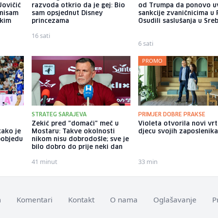
Jovičić
razvoda otkrio da je gej: Bio
od Trumpa da ponovo u
 nisam
sam opsjednut Disney
sankcije zvaničnicima u 
ekim
princezama
Osudili saslušanja u Sreb
16 sati
6 sati
PROMO
STRATEG SARAJEVA
PRIMJER DOBRE PRAKSE
Zekić pred "domaći" meč u
Violeta otvorila novi vrt
kako je
Mostaru: Takve okolnosti
djecu svojih zaposlenik
pobjedu
nikom nisu dobrodošle; sve je
bilo dobro do prije neki dan
41 minut
33 min
m
Komentari
Kontakt
O nama
Oglašavanje
P