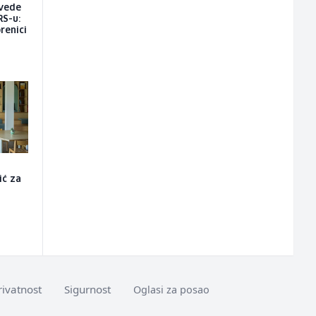
vede
RS-u:
renici
ić za
a
rivatnost
Sigurnost
Oglasi za posao