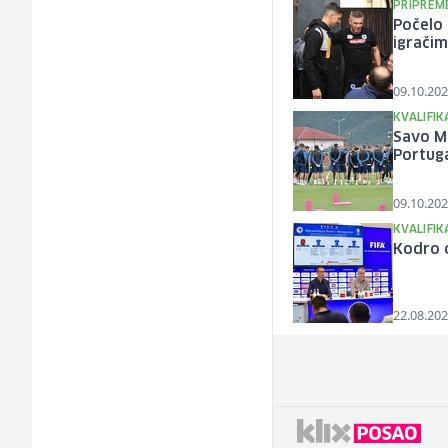
PRIPREM
Počelo 
igrači
09.10.202
KVALIFIK
Savo Mi
Portug
09.10.202
KVALIFIK
Kodro o
22.08.202