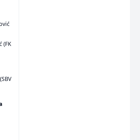
ović
ć (FK
l
 (SBV
a