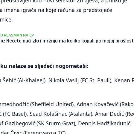
 predstavljen kao novi selektor Zmajeva, a priliku je
ita imena igrača na koje računa za predstojeće
kmice.
 U PLASMAN NA EP
ić: Nećete naći zlo i mržnju ma koliko kopali po mojoj prošlost
ku nalaze se sljedeći nogometaši:
Šehić (Al-Khaleej), Nikola Vasilj (FC St. Pauli), Kenan P
medhodžić (Sheffield United), Adnan Kovačević (Rako
ć (FC Basel), Sead Kolašinac (Atalanta), Amar Dedić (Re
suf Gazibegović (SK Sturm Graz), Dennis Hadžikadunić
dar Ćivić (Ferencvarosi TC)