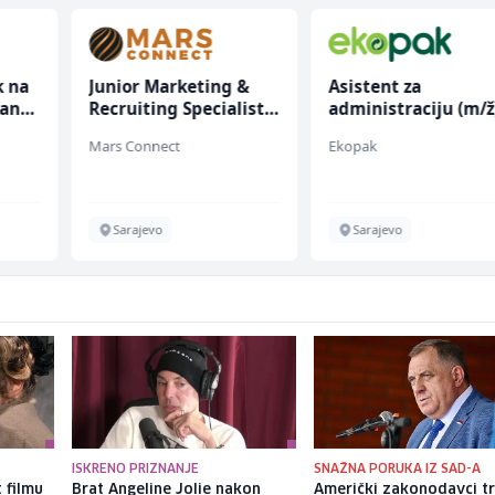
k na
Junior Marketing &
Asistent za
anju
Recruiting Specialist
administraciju (m/ž
(m/ž)
Mars Connect
Ekopak
Sarajevo
Sarajevo
ISKRENO PRIZNANJE
SNAŽNA PORUKA IZ SAD-A
 filmu
Brat Angeline Jolie nakon
Američki zakonodavci t