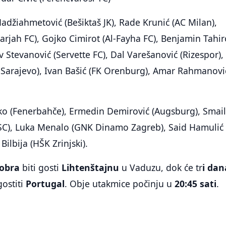
adžiahmetović (Bešiktaš JK), Rade Krunić (AC Milan),
arjah FC), Gojko Cimirot (Al-Fayha FC), Benjamin Tahir
v Stevanović (Servette FC), Dal Varešanović (Rizespor),
K Sarajevo), Ivan Bašić (FK Orenburg), Amar Rahmanovi
o (Fenerbahče), Ermedin Demirović (Augsburg), Smai
BSC), Luka Menalo (GNK Dinamo Zagreb), Said Hamulić
Bilbija (HŠK Zrinjski).
tobra
biti gosti
Lihtenštajnu
u Vaduzu, dok će tr
i dan
gostiti
Portugal
. Obje utakmice počinju u
20:45 sati
.