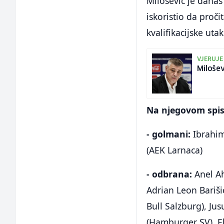
Milošević je danas
iskoristio da proč
kvalifikacijske uta
VJERUJE
Milošev
Na njegovom spis
- golmani:
Ibrahim 
(AEK Larnaca)
- odbrana:
Anel Ah
Adrian Leon Bariši
Bull Salzburg), Ju
(Hamburger SV), El