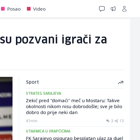
Posao
Video
su pozvani igrači za
Sport
STRATEG SARAJEVA
Zekić pred "domaći" meč u Mostaru: Takve
okolnosti nikom nisu dobrodošle; sve je bilo
dobro do prije neki dan
41min
3
13
UTAKMICA U VRAPČIĆIMA
FK Sarajevo osigurao besplatan ulaz za duel