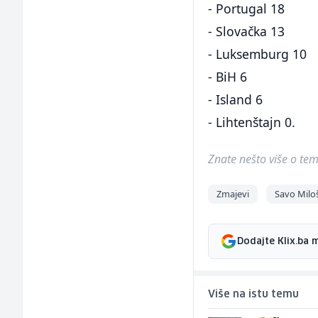
- Portugal 18
- Slovačka 13
- Luksemburg 10
- BiH 6
- Island 6
- Lihtenštajn 0.
Znate nešto više o temi 
Zmajevi
Savo Milo
Dodajte Klix.ba 
Više na istu temu