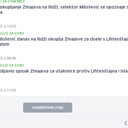
E ZA UTAKMICE
okupljanje Zmajeva na Ilidži, selektor Milošević se upoznaje 
ma
3. u 13:53
ACIJE ZA EURO
lošević danas na Ilidži okuplja Zmajeve za duele s Lihtenšta
alom
3. u 08:58
ACIJE ZA EURO
bjavio spisak Zmajeva za utakmice protiv Lihtenštajna i Isl
3. u 11:03
KOMENTARI (126)