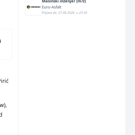
Mašinski inženjer (m/ž)
Euro-Asfalt
Prijava do: 27.08.2026. u 23:59
i
irić
w),
d