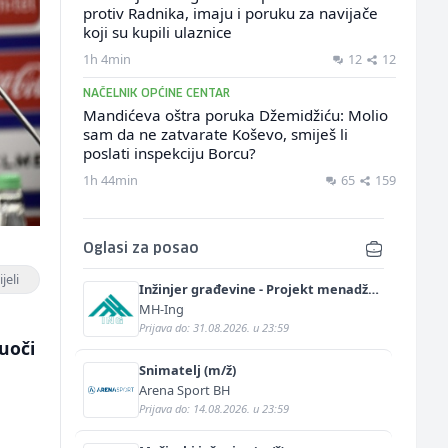
protiv Radnika, imaju i poruku za navijače
koji su kupili ulaznice
1h 4min
12
12
NAČELNIK OPĆINE CENTAR
Mandićeva oštra poruka Džemidžiću: Molio
sam da ne zatvarate Koševo, smiješ li
poslati inspekciju Borcu?
1h 44min
65
159
Oglasi za posao
jeli
Inžinjer građevine - Projekt menadžer
(m/ž)
MH-Ing
Prijava do: 31.08.2026. u 23:59
 uoči
Snimatelj (m/ž)
Arena Sport BH
Prijava do: 14.08.2026. u 23:59