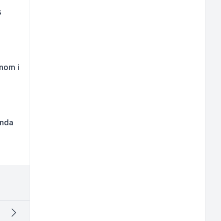
s
jnom i
anda