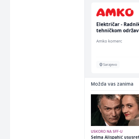
Sachbearbeiter in der
Električar - Radni
Schaltungsabteilung
tehničkom održav
(m/w)
(m/ž)
Servicepoint
Amko komerc
Sarajevo
Sarajevo
Možda vas zanima
USKORO NA SFF-U
Selma Alispahić ususret