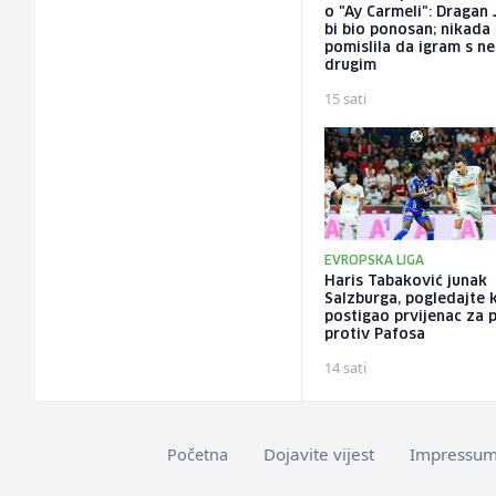
o "Ay Carmeli": Dragan 
bi bio ponosan; nikada
pomislila da igram s n
drugim
15 sati
EVROPSKA LIGA
Haris Tabaković junak
Salzburga, pogledajte 
postigao prvijenac za 
protiv Pafosa
14 sati
Dojavite vijest
Impressu
Početna