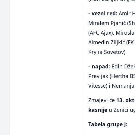
- vezni red:
Amir H
Miralem Pjanić (Sh
(AFC Ajax), Mirosla
Almedin Ziljkić (F
Krylia Sovetov)
- napad:
Edin Džek
Prevljak (Hertha 
Vitesse) i Nemanja 
Zmajevi će
13. ok
kasnije
u Zenici u
Tabela grupe J: