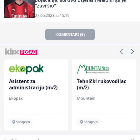
pojačanje, surovo otjerani Maldini ga je
"završio"
27.06.2023. u 15:15
KOMENTARI (9)
Asistent za
Tehnički rukovodilac
administraciju (m/ž)
(m/ž)
Ekopak
Mountain
Sarajevo
Sarajevo