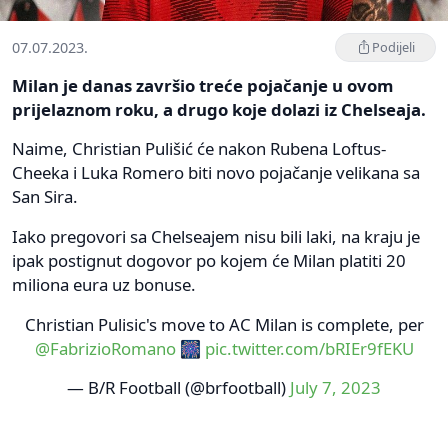
07.07.2023.
Podijeli
Milan je danas završio treće pojačanje u ovom
prijelaznom roku, a drugo koje dolazi iz Chelseaja.
Naime, Christian Pulišić će nakon Rubena Loftus-
Cheeka i Luka Romero biti novo pojačanje velikana sa
San Sira.
Iako pregovori sa Chelseajem nisu bili laki, na kraju je
ipak postignut dogovor po kojem će Milan platiti 20
miliona eura uz bonuse.
Christian Pulisic's move to AC Milan is complete, per
@FabrizioRomano
🎆
pic.twitter.com/bRIEr9fEKU
— B/R Football (@brfootball)
July 7, 2023