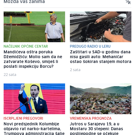
Možda vas zanima
NAČELNIK OPĆINE CENTAR
PREDUGO RADIO U LERU
Mandićeva oštra poruka
Zaštitari u SAD-u godinu dana
Džemidžiću: Molio sam da ne
nisu gasili auto: Mehaničar
zatvarate Koševo, smiješ li
ostao šokiran stanjem motora
poslati inspekciju Borcu?
2 sata
22 sata
ISCRPLJENI PREGOVORI
VREMENSKA PROGNOZA
Novi predsjednik Kolumbije
Jutros u Sarajevu 19, a u
objavio rat narko-kartelima,
Mostaru 30 stepeni: Danas
Trumpova administracija šalje
poslijepodne se očekuje