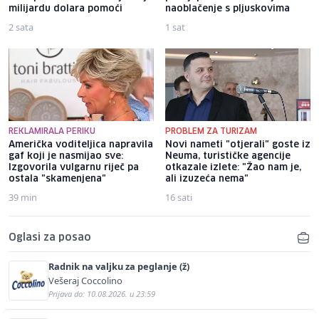
milijardu dolara pomoći
naoblačenje s pljuskovima
2 sata
1 sat
REKLAMIRALA PERIKU
PROBLEM ZA TURIZAM
Američka voditeljica napravila
Novi nameti "otjerali" goste iz
gaf koji je nasmijao sve:
Neuma, turističke agencije
Izgovorila vulgarnu riječ pa
otkazale izlete: "Žao nam je,
ostala "skamenjena"
ali izuzeća nema"
39 min
16 sati
Oglasi za posao
Radnik na valjku za peglanje (ž)
Vešeraj Coccolino
Prijava do: 10.08.2026. u 23:59