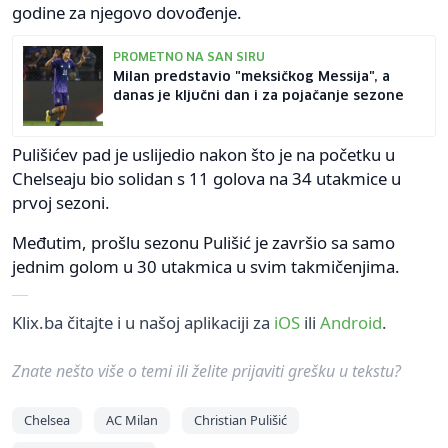
godine za njegovo dovođenje.
PROMETNO NA SAN SIRU
Milan predstavio "meksičkog Messija", a
danas je ključni dan i za pojačanje sezone
Pulišićev pad je uslijedio nakon što je na početku u
Chelseaju bio solidan s 11 golova na 34 utakmice u
prvoj sezoni.
Međutim, prošlu sezonu Pulišić je završio sa samo
jednim golom u 30 utakmica u svim takmičenjima.
Klix.ba čitajte i u našoj aplikaciji za
iOS
ili
Android
.
Znate nešto više o temi ili želite prijaviti grešku u tekstu?
Chelsea
AC Milan
Christian Pulišić