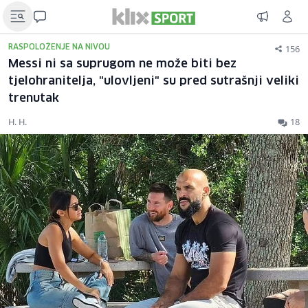
156
RASPOLOŽENJE NA NIVOU
Messi ni sa suprugom ne može biti bez
tjelohranitelja, "ulovljeni" su pred sutrašnji veliki
trenutak
H. H.
18