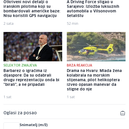
Otkriveni novi detalji o
A Driving Force stigao u
iranskim pilotima koji su
Sarajevo: Izložba luksuznih
bombardovali američke baze:
automobila u Vilsonovom
Nisu koristili GPS navigaciju
šetalištu
2 sata
52 min
SELEKTOR ZMAJEVA
BRZA REAKCIJA
Barbarez o igračima iz
Drama na Hvaru: Mlada žena
dijaspore: Da su odabrali
kolabirala na morskim
drugu reprezentaciju onda bi
stijenama, pilot helikoptera
"birali", a ne pripadali
izveo opasan manevar da
stigne do nje
1 sat
1 sat
Oglasi za posao
Snimatelj (m/ž)