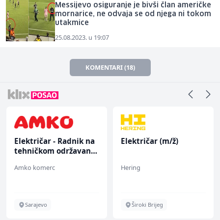
Messijevo osiguranje je bivši član američke
mornarice, ne odvaja se od njega ni tokom
utakmice
25.08.2023. u 19:07
KOMENTARI (18)
Električar - Radnik na
Električar (m/ž)
tehničkom održavanju
(m/ž)
Amko komerc
Hering
Sarajevo
Široki Brijeg