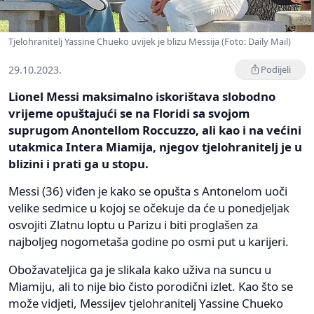
Tjelohranitelj Yassine Chueko uvijek je blizu Messija (Foto: Daily Mail)
29.10.2023.
Podijeli
Lionel Messi maksimalno iskorištava slobodno
vrijeme opuštajući se na Floridi sa svojom
suprugom Anontellom Roccuzzo, ali kao i na većini
utakmica Intera Miamija, njegov tjelohranitelj je u
blizini i prati ga u stopu.
Messi (36) viđen je kako se opušta s Antonelom uoči
velike sedmice u kojoj se očekuje da će u ponedjeljak
osvojiti Zlatnu loptu u Parizu i biti proglašen za
najboljeg nogometaša godine po osmi put u karijeri.
Obožavateljica ga je slikala kako uživa na suncu u
Miamiju, ali to nije bio čisto porodični izlet. Kao što se
može vidjeti, Messijev tjelohranitelj Yassine Chueko