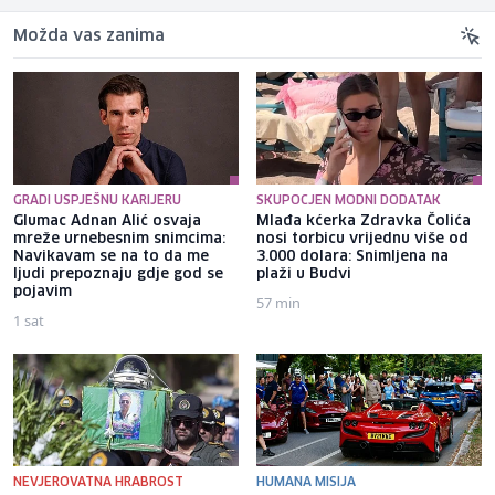
Možda vas zanima
GRADI USPJEŠNU KARIJERU
SKUPOCJEN MODNI DODATAK
Glumac Adnan Alić osvaja
Mlađa kćerka Zdravka Čolića
mreže urnebesnim snimcima:
nosi torbicu vrijednu više od
Navikavam se na to da me
3.000 dolara: Snimljena na
ljudi prepoznaju gdje god se
plaži u Budvi
pojavim
57 min
1 sat
NEVJEROVATNA HRABROST
HUMANA MISIJA