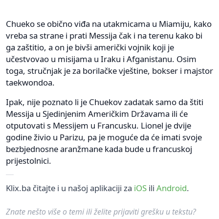
Chueko se obično viđa na utakmicama u Miamiju, kako
vreba sa strane i prati Messija čak i na terenu kako bi
ga zaštitio, a on je bivši američki vojnik koji je
učestvovao u misijama u Iraku i Afganistanu. Osim
toga, stručnjak je za borilačke vještine, bokser i majstor
taekwondoa.
Ipak, nije poznato li je Chuekov zadatak samo da štiti
Messija u Sjedinjenim Američkim Državama ili će
otputovati s Messijem u Francusku. Lionel je dvije
godine živio u Parizu, pa je moguće da će imati svoje
bezbjednosne aranžmane kada bude u francuskoj
prijestolnici.
Klix.ba čitajte i u našoj aplikaciji za
iOS
ili
Android
.
Znate nešto više o temi ili želite prijaviti grešku u tekstu?