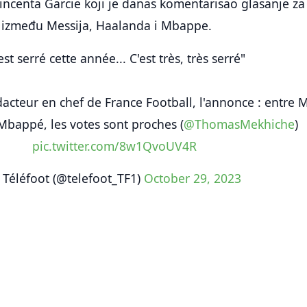
incenta Garcie koji je danas komentarisao glasanje za
. između Messija, Haalanda i Mbappe.
est serré cette année... C'est très, très serré"
dacteur en chef de France Football, l'annonce : entre M
Mbappé, les votes sont proches (
@ThomasMekhiche
)
pic.twitter.com/8w1QvoUV4R
Téléfoot (@telefoot_TF1)
October 29, 2023