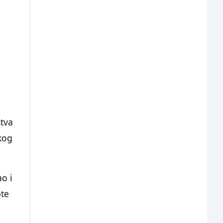
stva
skog
ao i
pte