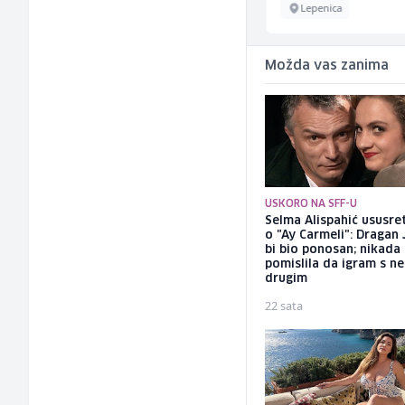
Sarajevo
Lepenica
Možda vas zanima
USKORO NA SFF-U
Selma Alispahić ususret
o "Ay Carmeli": Dragan 
bi bio ponosan; nikada
pomislila da igram s n
drugim
22 sata