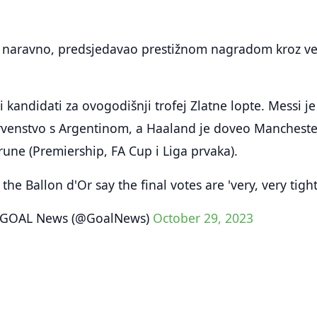
e, naravno, predsjedavao prestižnom nagradom kroz v
i kandidati za ovogodišnji trofej Zlatne lopte. Messi je
prvenstvo s Argentinom, a Haaland je doveo Mancheste
krune (Premiership, FA Cup i Liga prvaka).
the Ballon d'Or say the final votes are 'very, very tigh
GOAL News (@GoalNews)
October 29, 2023