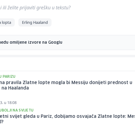
ili želite prijaviti grešku u tekstu?
a lopta
Erling Haaland
među omiljene izvore na Googlu
U PARIZU
a pravila Zlatne lopte mogla bi Messiju donijeti prednost u
 na Haalanda
3. u 18:08
JBOLJI NA SVIJETU
ni svijet gleda u Pariz, dobijamo osvajača Zlatne lopte: Mess
d?