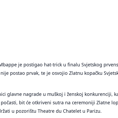
appe je postigao hat-trick u finalu Svjetskog prven
 nije postao prvak, te je osvojio Zlatnu kopačku Svjet
ici glavne nagrade u muškoj i ženskoj konkurenciji, k
počasti, bit će otkriveni sutra na ceremoniji Zlatne lo
držati u pozorištu Theatre du Chatelet u Parizu.