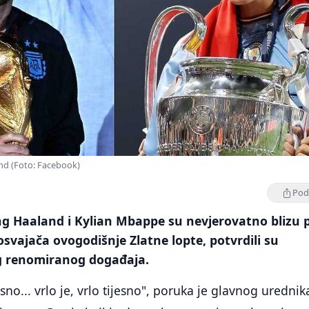
and (Foto: Facebook)
Podi
ing Haaland i Kylian Mbappe su nevjerovatno blizu 
osvajača ovogodišnje Zlatne lopte, potvrdili su
g renomiranog događaja.
sno... vrlo je, vrlo tijesno", poruka je glavnog urednik