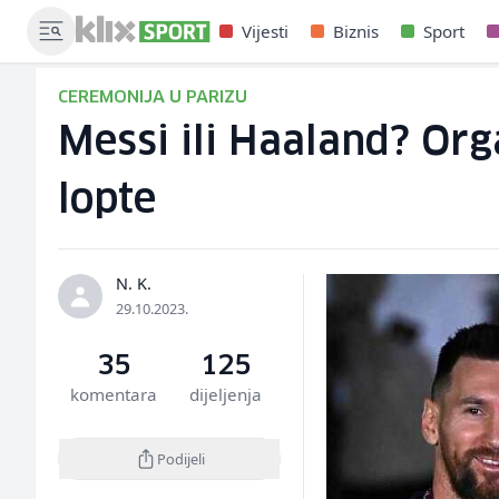
Vijesti
Biznis
Sport
CEREMONIJA U PARIZU
Messi ili Haaland? Org
lopte
N. K.
29.10.2023.
35
125
komentara
dijeljenja
Podijeli