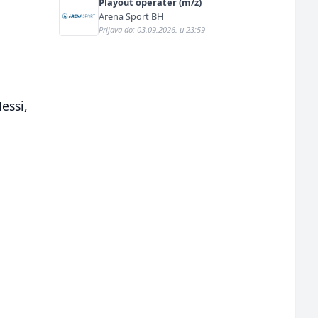
Playout operater (m/ž)
Arena Sport BH
Prijava do: 03.09.2026. u 23:59
essi,