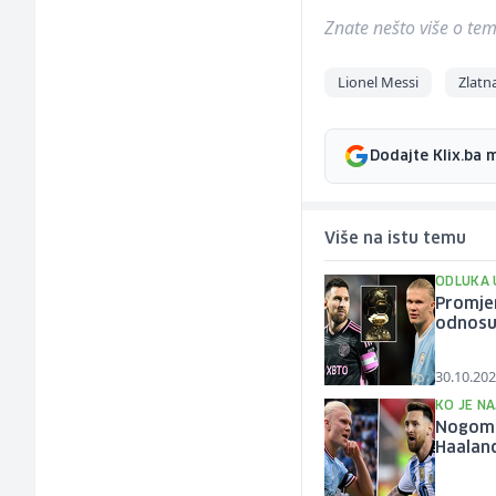
Znate nešto više o temi 
Lionel Messi
Zlatn
Dodajte Klix.ba 
Više na istu temu
ODLUKA 
Promjen
odnosu
30.10.202
KO JE NA
Nogomet
Haalan