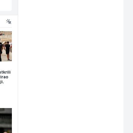
Sarajevo
Sarajevo
tkrili
rirao
i,