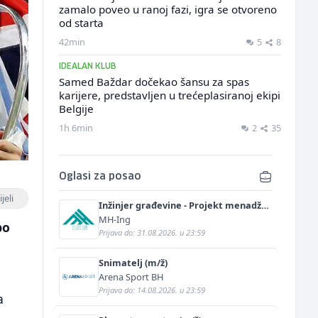
zamalo poveo u ranoj fazi, igra se otvoreno
od starta
42min
5
8
IDEALAN KLUB
Samed Baždar dočekao šansu za spas
karijere, predstavljen u trećeplasiranoj ekipi
Belgije
1h 6min
2
35
Oglasi za posao
jeli
Inžinjer građevine - Projekt menadžer
(m/ž)
MH-Ing
po
Prijava do: 31.08.2026. u 23:59
Snimatelj (m/ž)
Arena Sport BH
Prijava do: 14.08.2026. u 23:59
a