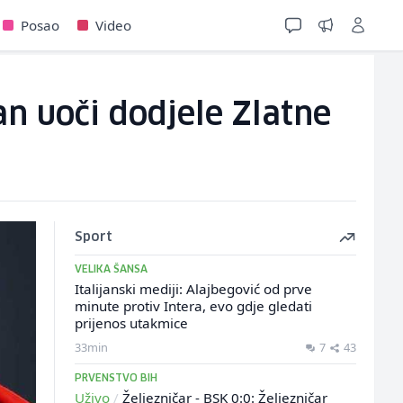
Posao
Video
n uoči dodjele Zlatne
Sport
VELIKA ŠANSA
Italijanski mediji: Alajbegović od prve
minute protiv Intera, evo gdje gledati
prijenos utakmice
33min
7
43
PRVENSTVO BIH
Uživo
/
Željezničar - BSK 0:0: Željezničar