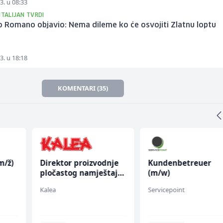
3. u 08:33
ITALIJAN TVRDI
o Romano objavio: Nema dileme ko će osvojiti Zlatnu loptu
3. u 18:18
KOMENTARI (35)
m/ž)
Direktor proizvodnje
Kundenbetreuer
pločastog namještaja
(m/w)
(m/ž)
Kalea
Servicepoint