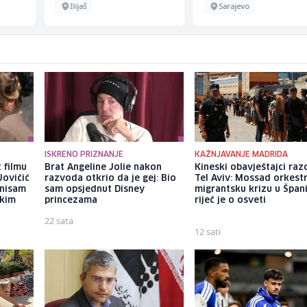
Ilijaš
Sarajevo
ISKRENO PRIZNANJE
KAŽNJAVANJE MADRIDA
 filmu
Brat Angeline Jolie nakon
Kineski obavještajci razo
Jovičić
razvoda otkrio da je gej: Bio
Tel Aviv: Mossad orkest
 nisam
sam opsjednut Disney
migrantsku krizu u Španij
ekim
princezama
riječ je o osveti
22 sata
12 sati