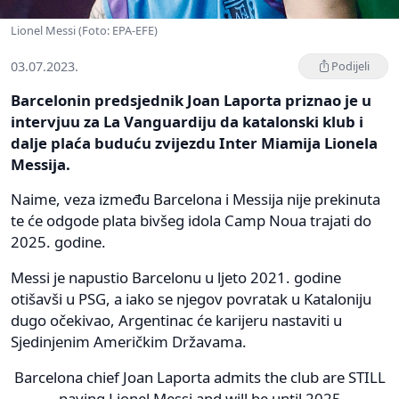
Lionel Messi (Foto: EPA-EFE)
03.07.2023.
Podijeli
Barcelonin predsjednik Joan Laporta priznao je u
intervjuu za La Vanguardiju da katalonski klub i
dalje plaća buduću zvijezdu Inter Miamija Lionela
Messija.
Naime, veza između Barcelona i Messija nije prekinuta
te će odgode plata bivšeg idola Camp Noua trajati do
2025. godine.
Messi je napustio Barcelonu u ljeto 2021. godine
otišavši u PSG, a iako se njegov povratak u Kataloniju
dugo očekivao, Argentinac će karijeru nastaviti u
Sjedinjenim Američkim Državama.
Barcelona chief Joan Laporta admits the club are STILL
paying Lionel Messi and will be until 2025