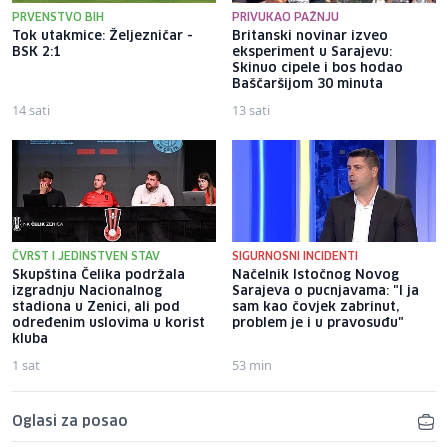
PRVENSTVO BIH
PRIVUKAO PAŽNJU
Tok utakmice: Željezničar -
Britanski novinar izveo
BSK 2:1
eksperiment u Sarajevu:
Skinuo cipele i bos hodao
Baščaršijom 30 minuta
14 sati
13 sati
ČVRST I JEDINSTVEN STAV
SIGURNOSNI INCIDENTI
Skupština Čelika podržala
Načelnik Istočnog Novog
izgradnju Nacionalnog
Sarajeva o pucnjavama: "I ja
stadiona u Zenici, ali pod
sam kao čovjek zabrinut,
određenim uslovima u korist
problem je i u pravosuđu"
kluba
1 sat
53 min
Oglasi za posao