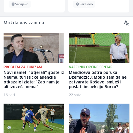
Sarajevo
Sarajevo
Možda vas zanima
PROBLEM ZA TURIZAM
NAČELNIK OPĆINE CENTAR
Novi nameti "otjerali" goste iz
Mandićeva oštra poruka
Neuma, turističke agencije
Džemidžiću: Molio sam da ne
otkazale izlete: "Žao nam je,
zatvarate Koševo, smiješ li
ali izuzeća nema"
poslati inspekciju Borcu?
16 sati
22 sata