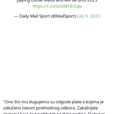
https://t.co/onSMY8cIqw
— Daily Mail Sport (@MailSport)
July 3, 2023
"Ono što mu dugujemo su odgode plate o kojima je
odlučeno tokom prethodnog odbora. Zakašnjela
plaćanja koja će završiti tek za dvije godine. Dobro je