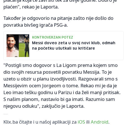
plaćen", rekao je Laporta.
Također je odgovorio na pitanje zašto nije došlo do
povratka bivšeg igrača PSG-a.
KONTROVERZAN POTEZ
Messi doveo zeta u svoj novi klub, odmah
na početku ušutkali su kritičare
"Postigli smo dogovor s La Ligom prema kojem smo
dio svojih resursa posvetili povratku Messija. To je
uzeto u obzir u planu izvodljivosti. Razgovarali smo s
Messijevim ocem Jorgeom o tome. Rekao mi je da je
Leo imao tešku godinu u Parizu i da želi manji pritisak.
S našim planom, nastavio bi ga imati. Razumio sam
njegovu odluku", zaključio je Laporta.
Klix.ba čitajte i u našoj aplikaciji za
iOS
ili
Android
.