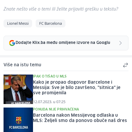
Znate nešto više o temi ili želite prijaviti grešku u tekstu?
Lionel Messi
FC Barcelona
Dodajte Klix.ba među omiljene izvore na Googlu
Više na istu temu
IPAK OTIŠAO U MLS
Kako je propao dogovor Barcelone i
Messija: Sve je bilo završeno, "sitnica" je
sve promijenila
12.07.2023. u 07:25
PONUDA NIJE PRIHVAĆENA
Barcelona nakon Messijevog odlaska u
MLS: Željeli smo da ponovo obuče naš dres