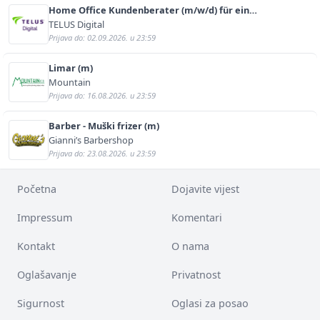
Home Office Kundenberater (m/w/d) für ein
renommiertes Schuhunternehmen
TELUS Digital
Prijava do: 02.09.2026. u 23:59
Limar (m)
Mountain
Prijava do: 16.08.2026. u 23:59
Barber - Muški frizer (m)
Gianni’s Barbershop
Prijava do: 23.08.2026. u 23:59
Početna
Dojavite vijest
Impressum
Komentari
Kontakt
O nama
Oglašavanje
Privatnost
Sigurnost
Oglasi za posao