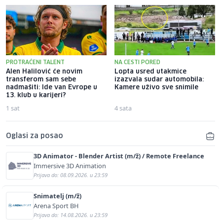
PROTRAĆENI TALENT
NA CESTI PORED
Alen Halilović će novim
Lopta usred utakmice
transferom sam sebe
izazvala sudar automobila:
nadmašiti: Ide van Evrope u
Kamere uživo sve snimile
13. klub u karijeri?
1 sat
4 sata
Oglasi za posao
3D Animator - Blender Artist (m/ž) / Remote Freelance
Immersive 3D Animation
Prijava do: 08.09.2026. u 23:59
Snimatelj (m/ž)
Arena Sport BH
Prijava do: 14.08.2026. u 23:59