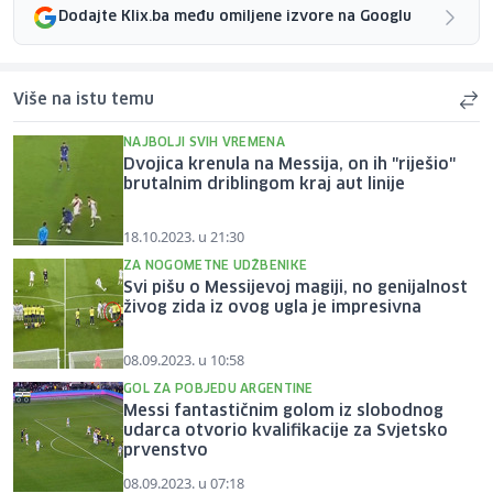
Dodajte Klix.ba među omiljene izvore na Googlu
Više na istu temu
NAJBOLJI SVIH VREMENA
Dvojica krenula na Messija, on ih "riješio"
brutalnim driblingom kraj aut linije
18.10.2023. u 21:30
ZA NOGOMETNE UDŽBENIKE
Svi pišu o Messijevoj magiji, no genijalnost
živog zida iz ovog ugla je impresivna
08.09.2023. u 10:58
GOL ZA POBJEDU ARGENTINE
Messi fantastičnim golom iz slobodnog
udarca otvorio kvalifikacije za Svjetsko
prvenstvo
08.09.2023. u 07:18