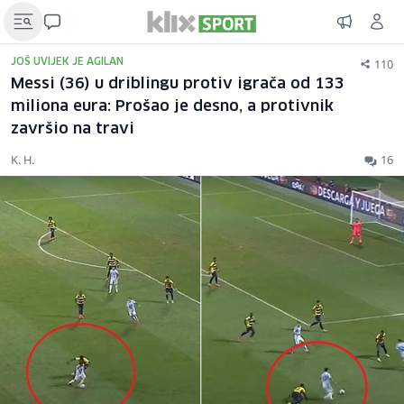
110
JOŠ UVIJEK JE AGILAN
Messi (36) u driblingu protiv igrača od 133
miliona eura: Prošao je desno, a protivnik
završio na travi
K. H.
16