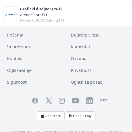
Grafički dizajner (m/ž)
Arena Sport BH
Prijava do: 03.09.2026. u 23:59
Početna
Dojavite vijest
Impressum
Komentari
Kontakt
O nama
Oglašavanje
Privatnost
Sigurnost
Oglasi za posao
Facebook
YouTube
LinkedIn
Twitter
Instagram
RSS
App Store
Google Play
Copyright 2000-2026 InterSoft d.o.o. Sarajevo. ISSN 2566-3771. Sva prava