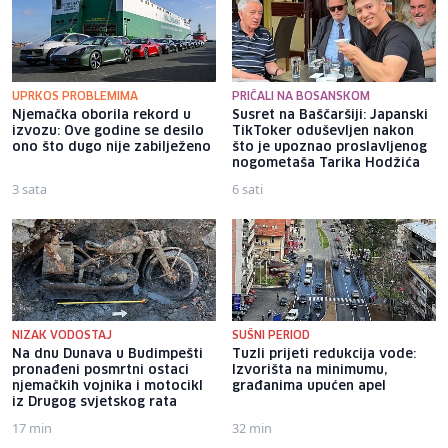
UPRKOS PROBLEMIMA
PRIČALI NA BOSANSKOM
Njemačka oborila rekord u
Susret na Baščaršiji: Japanski
izvozu: Ove godine se desilo
TikToker oduševljen nakon
ono što dugo nije zabilježeno
što je upoznao proslavljenog
nogometaša Tarika Hodžića
3 sata
6 sati
NIZAK VODOSTAJ
SUŠNI PERIOD
Na dnu Dunava u Budimpešti
Tuzli prijeti redukcija vode:
pronađeni posmrtni ostaci
Izvorišta na minimumu,
njemačkih vojnika i motocikl
građanima upućen apel
iz Drugog svjetskog rata
17 min
32 min