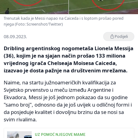
Trenutak kada je Messi napao na Caiceda i s loptom prošao pored
njega (Foto: Screenshot/Twitter)
08.09.2023.
Podijeli
Dribling argentinskog nogometaša Lionela Messija
(36), kojim je na sjajan način prošao 133 miliona
vrijednog igrača Chelseaja Moisesa Caiceda,
izazvao je dosta pažnje na društvenim mrežama.
Naime, na startu južnoameričkih kvalifikacija za
Svjetsko prvenstvo u meču između Argentine i
Ekvadora, Messi je još jednom pokazao da su godine
"samo broj", odnosno da je još uvijek u odličnoj formi i
da posjeduje kvalitet i dovoljnu brzinu da se nosi sa
svim rivalima.
UZ POMOĆ NJEGOVE MAME