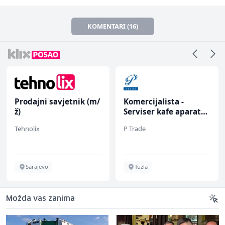
KOMENTARI (16)
Prodajni savjetnik (m/
Komercijalista -
ž)
Serviser kafe aparata
(m/ž)
Tehnolix
P Trade
Sarajevo
Tuzla
Možda vas zanima