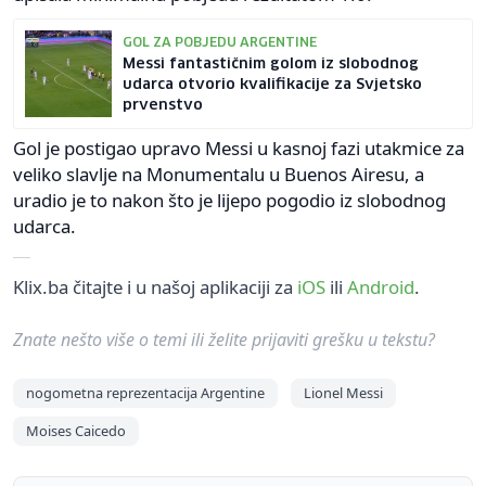
GOL ZA POBJEDU ARGENTINE
Messi fantastičnim golom iz slobodnog
udarca otvorio kvalifikacije za Svjetsko
prvenstvo
Gol je postigao upravo Messi u kasnoj fazi utakmice za
veliko slavlje na Monumentalu u Buenos Airesu, a
uradio je to nakon što je lijepo pogodio iz slobodnog
udarca.
Klix.ba čitajte i u našoj aplikaciji za
iOS
ili
Android
.
Znate nešto više o temi ili želite prijaviti grešku u tekstu?
nogometna reprezentacija Argentine
Lionel Messi
Moises Caicedo