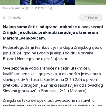
Mario Ivanković (Foto: V. D./Klix.ba)
31.07.2025.
Podijeli
Nakon samo četiri odigrane utakmice u ovoj sezoni
Zrinjski je odlučio prekinuti saradnju s trenerom
Mariom Ivankovićem.
Pedesetogodišnji Ivanković je na klupu Zrinjskog sjeo u
junu 2024. godine i vodio je ekipu do titule prvaka
Bosne i Hercegovine u prošloj sezoni.
Ove sezone je vodio Plemiće na četiri utakmice u
kvalifikacijama za Ligu prvaka, a nakon što je dva puta
slavio protiv Virtusa iz San Marina (2:1 i 2:0) u prvom
pretkolu, u drugom je Zrinjski zaustavljen od slovačkog
Slovana (poraz 4:0 u Bratislavi, 2:2 u Mostaru).
Zrinjski će tako evropski put ove sezone nastaviti u
trećem pretkolu Evropske lige protiv Breidablika, ali na