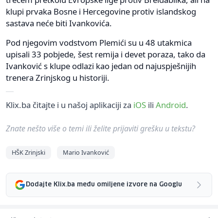
klupi prvaka Bosne i Hercegovine protiv islandskog
sastava neće biti Ivankovića.
Pod njegovim vodstvom Plemići su u 48 utakmica
upisali 33 pobjede, šest remija i devet poraza, tako da
Ivanković s klupe odlazi kao jedan od najuspješnijih
trenera Zrinjskog u historiji.
Klix.ba čitajte i u našoj aplikaciji za
iOS
ili
Android
.
Znate nešto više o temi ili želite prijaviti grešku u tekstu?
HŠK Zrinjski
Mario Ivanković
Dodajte Klix.ba među omiljene izvore na Googlu