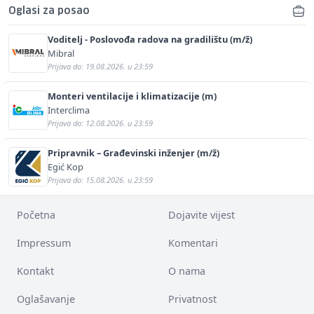
Oglasi za posao
Voditelj - Poslovođa radova na gradilištu (m/ž)
Mibral
Prijava do: 19.08.2026. u 23:59
Monteri ventilacije i klimatizacije (m)
Interclima
Prijava do: 12.08.2026. u 23:59
Pripravnik – Građevinski inženjer (m/ž)
Egić Kop
Prijava do: 15.08.2026. u 23:59
Početna
Dojavite vijest
Impressum
Komentari
Kontakt
O nama
Oglašavanje
Privatnost