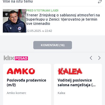
Više na istu temu
PRED STOTINJAK LJUDI
Trener Zrinjskog o sablasnoj atmosferi na
Superkupu u Zenici: Vjerovatno je termin
sve iznenadio
22.05.2025. u 22:42
KOMENTARI (16)
Poslovođa prodavnice
Voditelj poslovnice
(m/ž)
salona namještaja (m/
ž)
Amko komerc
Kalea