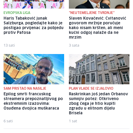
EVROPSKA LIGA
"NEUTEMELJENE TVRDNJE"
Haris Tabaković junak
Slaven Kovačević: Cvitanović
Salzburga, pogledajte kako je
govorom mržnje poručuje
postigao prvijenac za pobjedu
kako nisam kršten, ali meni
protiv Pafosa
kućni odgoj nalaže da ne
mrzim
13 sati
3 sata
SAM PRISTAO NA NASILJE
PLAN VLADE SE IZJALOVIO
Epilog smrti francuskog
Raskrinkan još jedan Orbanov
streamera prepoznatljivog po
sumnjiv potez: Otkriveno
ekstremnim izazovima:
zbog čega je htio kupiti
Osuđena dvojica muškaraca
zgradu u elitnom dijelu
Brisela
6 sati
1 sat