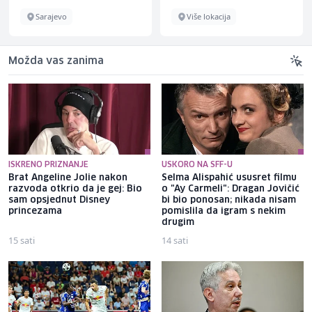
Sarajevo
Više lokacija
Možda vas zanima
ISKRENO PRIZNANJE
USKORO NA SFF-U
Brat Angeline Jolie nakon
Selma Alispahić ususret filmu
razvoda otkrio da je gej: Bio
o "Ay Carmeli": Dragan Jovičić
sam opsjednut Disney
bi bio ponosan; nikada nisam
princezama
pomislila da igram s nekim
drugim
15 sati
14 sati