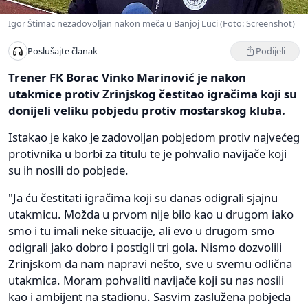
Igor Štimac nezadovoljan nakon meča u Banjoj Luci (Foto: Screenshot)
Podijeli
Poslušajte članak
Trener FK Borac Vinko Marinović je nakon
utakmice protiv Zrinjskog čestitao igračima koji su
donijeli veliku pobjedu protiv mostarskog kluba.
Istakao je kako je zadovoljan pobjedom protiv najvećeg
protivnika u borbi za titulu te je pohvalio navijače koji
su ih nosili do pobjede.
"Ja ću čestitati igračima koji su danas odigrali sjajnu
utakmicu. Možda u prvom nije bilo kao u drugom iako
smo i tu imali neke situacije, ali evo u drugom smo
odigrali jako dobro i postigli tri gola. Nismo dozvolili
Zrinjskom da nam napravi nešto, sve u svemu odlična
utakmica. Moram pohvaliti navijače koji su nas nosili
kao i ambijent na stadionu. Sasvim zaslužena pobjeda