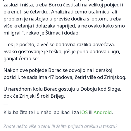
zaslužili ništa, treba Borcu čestitati na velikoj pobjedi i
okrenuti se četvrtku. Analizirati ćemo utakmicu, ali
problem je nastojao u previše dodira s loptom, treba
više kretanja i dolazaka naprijed, a ne ovako kako smo
mi igrali", rekao je Štimac i dodao:
"Tek je počelo, a već se bodovna razlika povećava.
Svako gostovanje je teško, još je puno bodova u igri,
ganjat ćemo se".
Nakon ove pobjede Borac se odvojio na liderskoj
poziciji, te sada ima 47 bodova, četiri više od Zrinjskog.
U narednom kolu Borac gostuju u Doboju kod Sloge,
dok će Zrinjski Široki Brijeg.
Klix.ba čitajte i u našoj aplikaciji za
iOS
ili
Android
.
Znate nešto više o temi ili želite prijaviti grešku u tekstu?