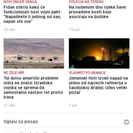
NOVI OMJER SNAGA
POLICIJA NA TERENU
Fidan otkrio kako će
Na isušenom dnu rijeke Save
funkcionisati novi vojni pakt:
pronađene kosti koje
"Napadnete li jednog od nas,
asociraju na ljudske
napali ste sve"
10 sati
13 sati
NE ŽELE MIR
VLASNIŠTVO ARAMCA
Tel Avivu američki problemi
Jemenski Huti izveli napad na
ništa ne znače: Izraelska
jednu od najvećih rafinerija u
vojska se sprema da
Saudijskoj Arabiji, izbio veliki
samostalno nastavi rat protiv
požar
Irana
11 sati
1 sat
Oglasi za posao