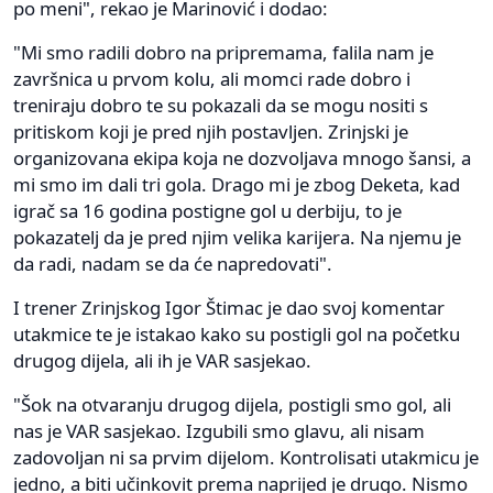
po meni", rekao je Marinović i dodao:
"Mi smo radili dobro na pripremama, falila nam je
završnica u prvom kolu, ali momci rade dobro i
treniraju dobro te su pokazali da se mogu nositi s
pritiskom koji je pred njih postavljen. Zrinjski je
organizovana ekipa koja ne dozvoljava mnogo šansi, a
mi smo im dali tri gola. Drago mi je zbog Deketa, kad
igrač sa 16 godina postigne gol u derbiju, to je
pokazatelj da je pred njim velika karijera. Na njemu je
da radi, nadam se da će napredovati".
I trener Zrinjskog Igor Štimac je dao svoj komentar
utakmice te je istakao kako su postigli gol na početku
drugog dijela, ali ih je VAR sasjekao.
"Šok na otvaranju drugog dijela, postigli smo gol, ali
nas je VAR sasjekao. Izgubili smo glavu, ali nisam
zadovoljan ni sa prvim dijelom. Kontrolisati utakmicu je
jedno, a biti učinkovit prema naprijed je drugo. Nismo