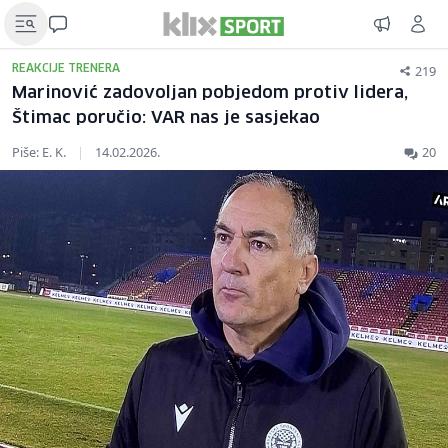
219
REAKCIJE TRENERA
Marinović zadovoljan pobjedom protiv lidera,
Štimac poručio: VAR nas je sasjekao
Piše: E. K.
|
14.02.2026.
20