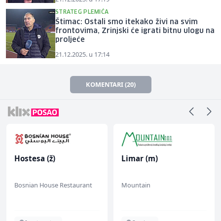
STRATEG PLEMIĆA
Štimac: Ostali smo itekako živi na svim
frontovima, Zrinjski će igrati bitnu ulogu na
proljeće
21.12.2025. u 17:14
KOMENTARI (20)
Hostesa (ž)
Limar (m)
Bosnian House Restaurant
Mountain