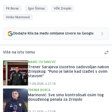
FK Borac
Igor Štimac
HŠK Zrinjski
Vinko Marinović
Dodajte Klix.ba među omiljene izvore na Googlu
Više na istu temu
MARIO CVITANOVIĆ
Trener Sarajeva izuzetno zadovoljan nakon
Zrinjskog: "Puno je lakše kad izađeš s ovim
stavom"
11.04.2026. u 21:14
TRENER BORCA
Marinović: Sve smo kontrolisali osim tog
dosuđenog penala za Zrinjski
21.12.2025. u 17:19