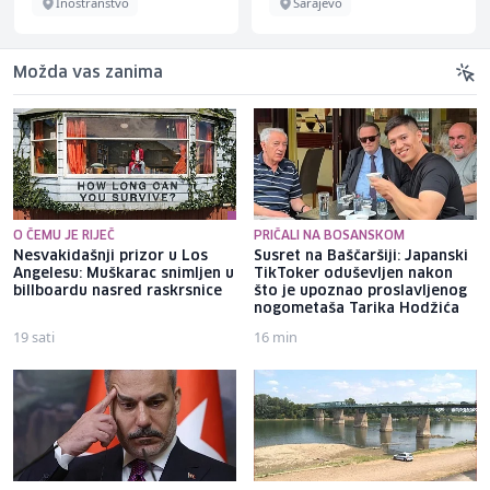
Inostranstvo
Sarajevo
Možda vas zanima
O ČEMU JE RIJEČ
PRIČALI NA BOSANSKOM
Nesvakidašnji prizor u Los
Susret na Baščaršiji: Japanski
Angelesu: Muškarac snimljen u
TikToker oduševljen nakon
billboardu nasred raskrsnice
što je upoznao proslavljenog
nogometaša Tarika Hodžića
19 sati
16 min