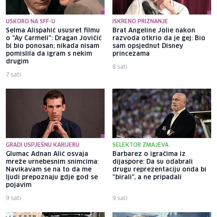
USKORO NA SFF-U
ISKRENO PRIZNANJE
Selma Alispahić ususret filmu
Brat Angeline Jolie nakon
o "Ay Carmeli": Dragan Jovičić
razvoda otkrio da je gej: Bio
bi bio ponosan; nikada nisam
sam opsjednut Disney
pomislila da igram s nekim
princezama
drugim
8 sati
7 sati
GRADI USPJEŠNU KARIJERU
SELEKTOR ZMAJEVA
Glumac Adnan Alić osvaja
Barbarez o igračima iz
mreže urnebesnim snimcima:
dijaspore: Da su odabrali
Navikavam se na to da me
drugu reprezentaciju onda bi
ljudi prepoznaju gdje god se
"birali", a ne pripadali
pojavim
9 sati
9 sati