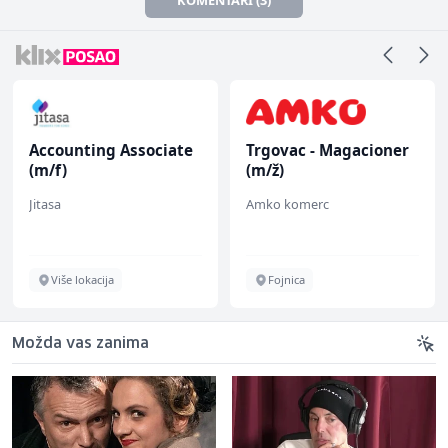
Accounting Associate
Trgovac - Magacioner
(m/f)
(m/ž)
Jitasa
Amko komerc
Više lokacija
Fojnica
Možda vas zanima