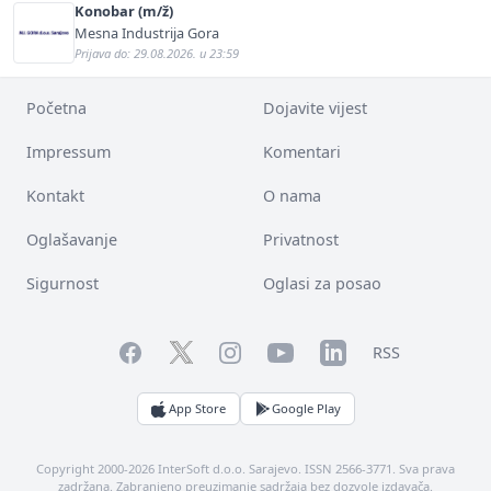
Konobar (m/ž)
Mesna Industrija Gora
Prijava do: 29.08.2026. u 23:59
Početna
Dojavite vijest
Impressum
Komentari
Kontakt
O nama
Oglašavanje
Privatnost
Sigurnost
Oglasi za posao
Facebook
YouTube
LinkedIn
Twitter
Instagram
RSS
App Store
Google Play
Copyright 2000-2026 InterSoft d.o.o. Sarajevo. ISSN 2566-3771. Sva prava
zadržana. Zabranjeno preuzimanje sadržaja bez dozvole izdavača.