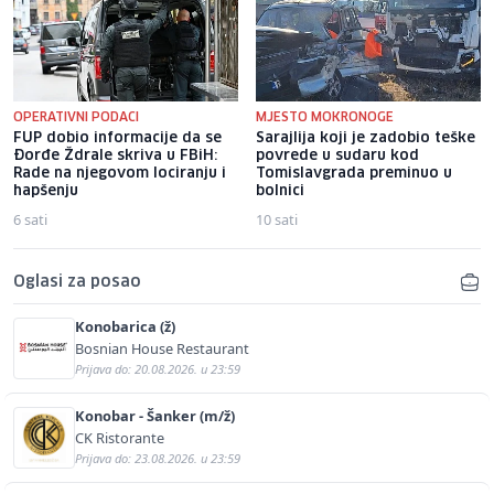
OPERATIVNI PODACI
MJESTO MOKRONOGE
FUP dobio informacije da se
Sarajlija koji je zadobio teške
Đorđe Ždrale skriva u FBiH:
povrede u sudaru kod
Rade na njegovom lociranju i
Tomislavgrada preminuo u
hapšenju
bolnici
6 sati
10 sati
Oglasi za posao
Konobarica (ž)
Bosnian House Restaurant
Prijava do: 20.08.2026. u 23:59
Konobar - Šanker (m/ž)
CK Ristorante
Prijava do: 23.08.2026. u 23:59