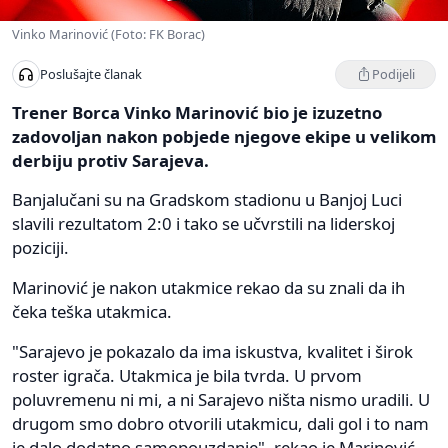
Vinko Marinović (Foto: FK Borac)
Podijeli
Poslušajte članak
Trener Borca Vinko Marinović bio je izuzetno
zadovoljan nakon pobjede njegove ekipe u velikom
derbiju protiv Sarajeva.
Banjalučani su na Gradskom stadionu u Banjoj Luci
slavili rezultatom 2:0 i tako se učvrstili na liderskoj
poziciji.
Marinović je nakon utakmice rekao da su znali da ih
čeka teška utakmica.
"Sarajevo je pokazalo da ima iskustva, kvalitet i širok
roster igrača. Utakmica je bila tvrda. U prvom
poluvremenu ni mi, a ni Sarajevo ništa nismo uradili. U
drugom smo dobro otvorili utakmicu, dali gol i to nam
je dalo dodatno samopouzdanje", rekao je Marinović.