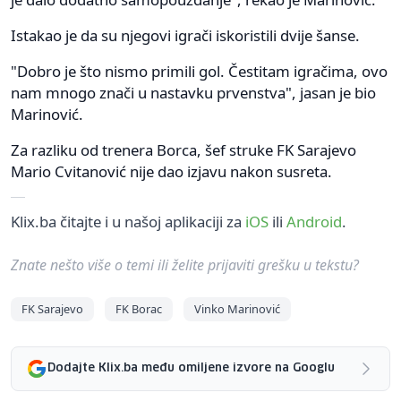
Istakao je da su njegovi igrači iskoristili dvije šanse.
"Dobro je što nismo primili gol. Čestitam igračima, ovo
nam mnogo znači u nastavku prvenstva", jasan je bio
Marinović.
Za razliku od trenera Borca, šef struke FK Sarajevo
Mario Cvitanović nije dao izjavu nakon susreta.
Klix.ba čitajte i u našoj aplikaciji za
iOS
ili
Android
.
Znate nešto više o temi ili želite prijaviti grešku u tekstu?
FK Sarajevo
FK Borac
Vinko Marinović
Dodajte Klix.ba među omiljene izvore na Googlu