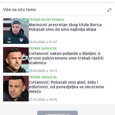
Više na istu temu
TRENER NOVIH PRVAKA
Marinović presretan zbog titule Borca:
Pokazali smo da smo najbolja ekipa
03.05.2026. u 21:47
TRENER SARAJEVA
Cvitanović nakon pobjede u Bijeljini: U
prvom poluvremenu smo trebali riješiti
utakmicu
18.04.2026. u 18:15
TRENER SARAJEVA
Cvitanović: Pokazali smo glad, želju i
odlučnost, od ponedjeljka se okrećemo
Veležu
21.02.2026. u 20:35
KOMENTARI (3)