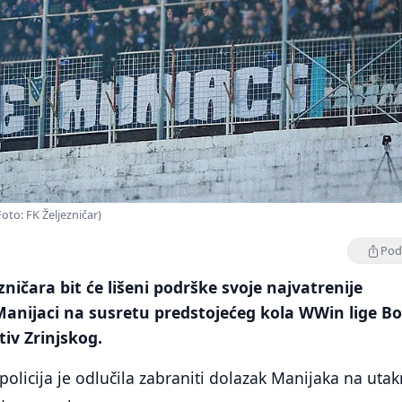
oto: FK Željezničar)
Podi
ničara bit će lišeni podrške svoje najvatrenije
Manijaci na susretu predstojećeg kola WWin lige B
tiv Zrinjskog.
olicija je odlučila zabraniti dolazak Manijaka na uta