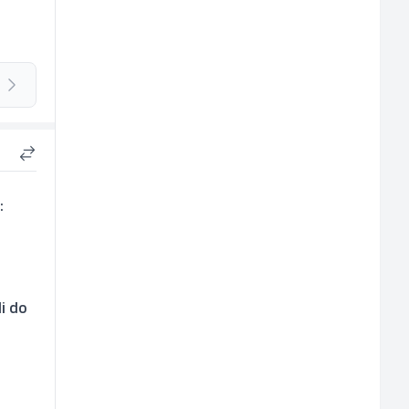
:
li do