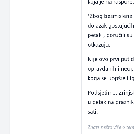
koja je na raspore
"Zbog besmislene 
dolazak gostujućih
petak", poručili s
otkazuju.
Nije ovo prvi put 
opravdanih i neopr
koga se uopšte i i
Podsjetimo, Zrinjsk
u petak na prazni
sati.
Znate nešto više o temi 