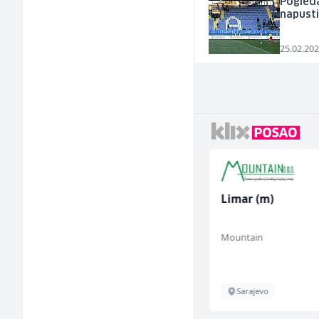
Pogleda
napusti
25.02.202
Home Office
Limar (m)
Kundenberater
(m/w/d) für Vattenfall
TELUS Digital
Mountain
Sarajevo
Sarajevo