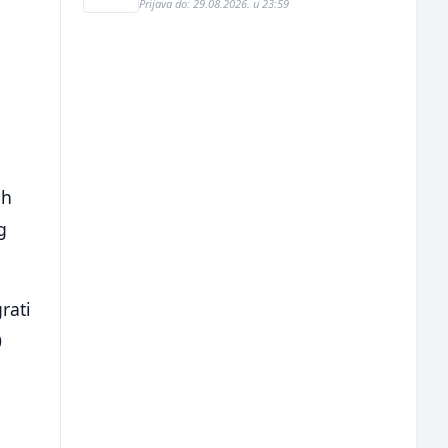
Prijava do: 29.08.2026. u 23:59
ih
g
rati
0