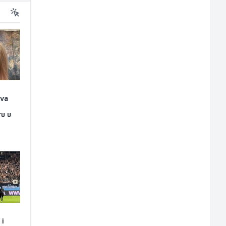
ova
n
ru u
 i