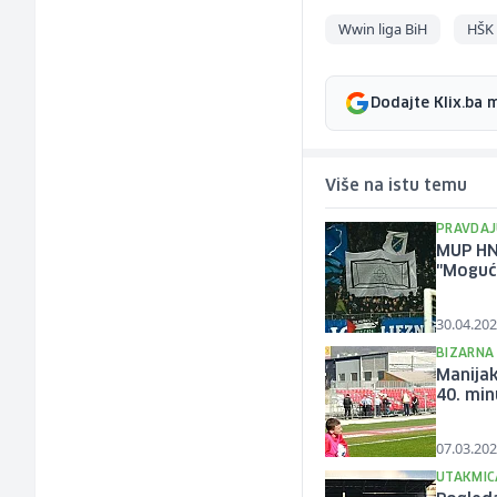
Wwin liga BiH
HŠK 
Dodajte Klix.ba 
Više na istu temu
PRAVDAJ
MUP HN
"Mogući
30.04.202
BIZARNA
Manijak
40. min
07.03.202
UTAKMIC