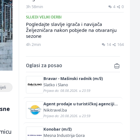
3h 58min
4
0
SLIJEDI VELIKI DERBI
Pogledajte slavlje igrača i navijača
Željezničara nakon pobjede na otvaranju
sezone
4h 2min
14
164
Oglasi za posao
Bravar - Mašinski radnik (m/ž)
Slatko i Slano
jeli
Prijava do: 08.08.2026. u 23:59
Agent prodaje u turističkoj agenciji
osne
(m/ž)
Nikitravel.ba
Prijava do: 20.08.2026. u 23:59
Konobar (m/ž)
kmicu
Mesna Industrija Gora