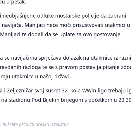
du u petak.
i neobjašnjene odluke mostarske policije da zabrani
 navijača, Manijaci neće moći prisustvovati utakmici u
u Manijaci te dodali da se uplate za ovo gostovanje
da se navijačima sprječava dolazak na utakmice iz razn
avdanih razloga te se s pravom postavlja pitanje zbo
graju utakmice u našoj državi.
i i Željezničar svoj susret 32. kola WWin lige trebaju ig
k na stadionu Pod Bijelim brijegom s početkom u 20:3
ili želite prijaviti grešku u tekstu?