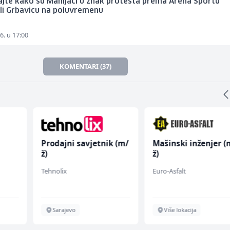
jte kako su Manijaci u znak protesta prema Arena Sportu
li Grbavicu na poluvremenu
6. u 17:00
KOMENTARI (37)
Prodajni savjetnik (m/
Mašinski inženjer (
ž)
ž)
Tehnolix
Euro-Asfalt
Sarajevo
Više lokacija