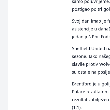
samo poluvrijeme,
postigao po tri gol
Svoj dan imao je f
asistencije u dana
jedan još Phil Fod
Sheffield United 
sezone. Iako naše
slavile protiv Wol
su ostale na poslje
Brentford je u gol
Palace rezultatom 
rezultat zabilježe
(1:1).