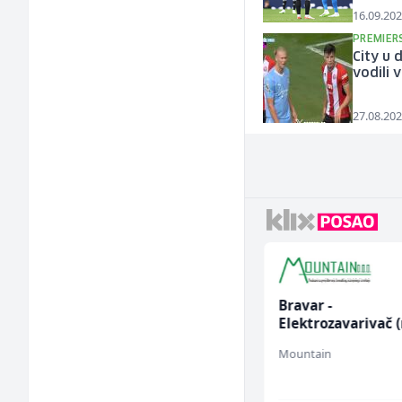
16.09.202
PREMIER
City u 
vodili 
27.08.202
Konobar (m/ž)
Bravar -
Elektrozavarivač 
Mesna Industrija Gora
Mountain