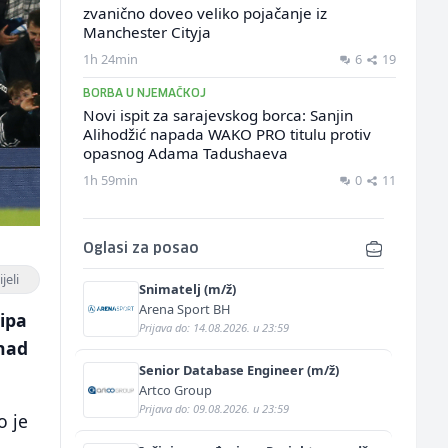
zvanično doveo veliko pojačanje iz
Manchester Cityja
1h 24min
6
19
BORBA U NJEMAČKOJ
Novi ispit za sarajevskog borca: Sanjin
Alihodžić napada WAKO PRO titulu protiv
opasnog Adama Tadushaeva
1h 59min
0
11
Oglasi za posao
jeli
Snimatelj (m/ž)
Arena Sport BH
kipa
Prijava do: 14.08.2026. u 23:59
 nad
Senior Database Engineer (m/ž)
Artco Group
Prijava do: 09.08.2026. u 23:59
o je