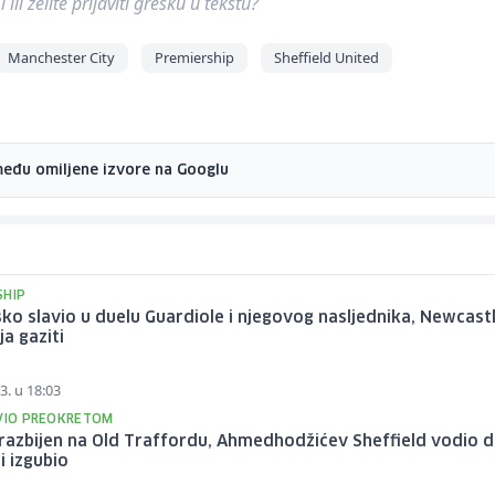
ili želite prijaviti grešku u tekstu?
Manchester City
Premiership
Sheffield United
među omiljene izvore na Googlu
SHIP
ško slavio u duelu Guardiole i njegovog nasljednika, Newcast
ja gaziti
3. u 18:03
AVIO PREOKRETOM
razbijen na Old Traffordu, Ahmedhodžićev Sheffield vodio d
i izgubio