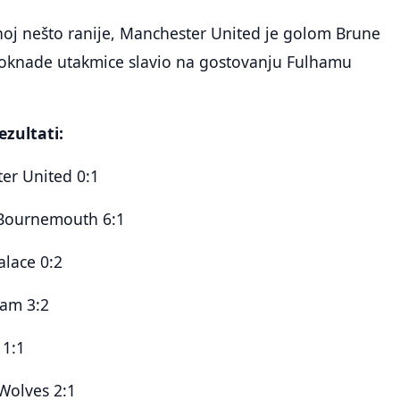
noj nešto ranije, Manchester United je golom Brune
oknade utakmice slavio na gostovanju Fulhamu
ezultati:
er United 0:1
 Bournemouth 6:1
alace 0:2
Ham 3:2
 1:1
 Wolves 2:1