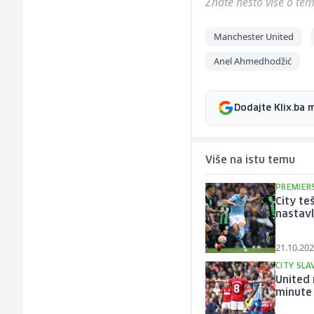
Znate nešto više o temi 
Manchester United
Anel Ahmedhodžić
Dodajte Klix.ba 
Više na istu temu
PREMIER
City te
nastavl
21.10.202
CITY SL
United 
minute 