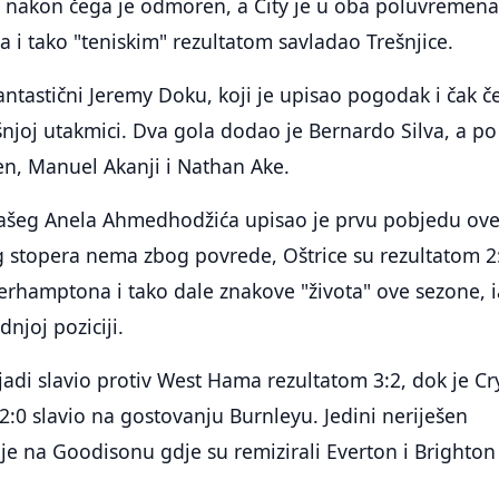
 nakon čega je odmoren, a City je u oba poluvremen
a i tako "teniskim" rezultatom savladao Trešnjice.
antastični Jeremy Doku, koji je upisao pogodak i čak če
šnjoj utakmici. Dva gola dodao je Bernardo Silva, a po
en, Manuel Akanji i Nathan Ake.
našeg Anela Ahmedhodžića upisao je prvu pobjedu ov
g stopera nema zbog povrede, Oštrice su rezultatom 2
verhamptona i tako dale znakove "života" ove sezone, 
dnjoj poziciji.
ijadi slavio protiv West Hama rezultatom 3:2, dok je Cr
2:0 slavio na gostovanju Burnleyu. Jedini neriješen
n je na Goodisonu gdje su remizirali Everton i Brighton