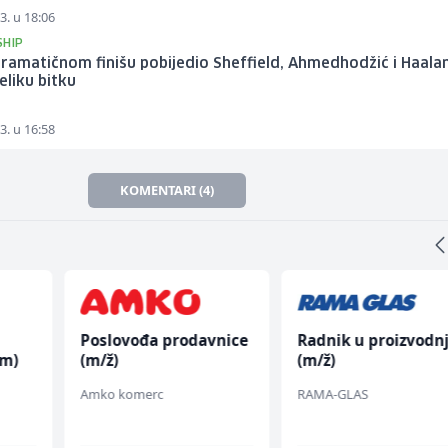
3. u 18:06
SHIP
dramatičnom finišu pobijedio Sheffield, Ahmedhodžić i Haala
veliku bitku
3. u 16:58
KOMENTARI (4)
Poslovođa prodavnice
Radnik u proizvodnj
(m)
(m/ž)
(m/ž)
Amko komerc
RAMA-GLAS