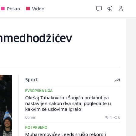
Posao
Video
 Ahmedhodžićev
Sport
EVROPSKA LIGA
Okršaj Tabakovića i Šunjića prekinut pa
nastavljen nakon dva sata, pogledajte u
kakvim se uslovima igralo
60min
1
6
POTVRĐENO
Muharemovićev Leeds srušio rekord i