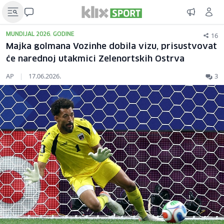
16
MUNDIJAL 2026. GODINE
Majka golmana Vozinhe dobila vizu, prisustvovat
će narednoj utakmici Zelenortskih Ostrva
AP
|
17.06.2026.
3