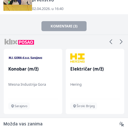
prvenstvo
02.04.2026. u 16:40
KOMENTARI (3)
Konobar (m/ž)
Električar (m/ž)
Mesna Industrija Gora
Hering
Sarajevo
Široki Brijeg
Možda vas zanima