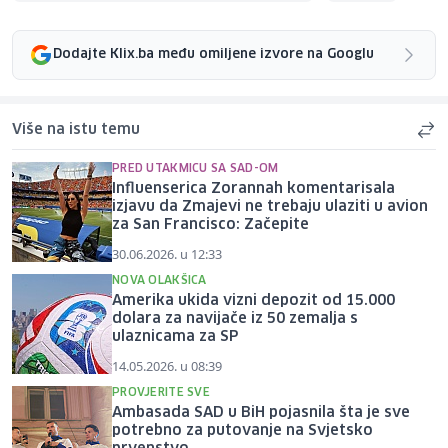
Dodajte Klix.ba među omiljene izvore na Googlu
Više na istu temu
PRED UTAKMICU SA SAD-OM
Influenserica Zorannah komentarisala
izjavu da Zmajevi ne trebaju ulaziti u avion
za San Francisco: Začepite
30.06.2026. u 12:33
NOVA OLAKŠICA
Amerika ukida vizni depozit od 15.000
dolara za navijače iz 50 zemalja s
ulaznicama za SP
14.05.2026. u 08:39
PROVJERITE SVE
Ambasada SAD u BiH pojasnila šta je sve
potrebno za putovanje na Svjetsko