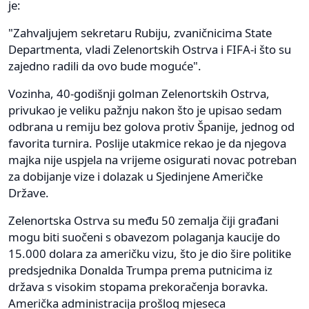
je:
"Zahvaljujem sekretaru Rubiju, zvaničnicima State
Departmenta, vladi Zelenortskih Ostrva i FIFA-i što su
zajedno radili da ovo bude moguće".
Vozinha, 40-godišnji golman Zelenortskih Ostrva,
privukao je veliku pažnju nakon što je upisao sedam
odbrana u remiju bez golova protiv Španije, jednog od
favorita turnira. Poslije utakmice rekao je da njegova
majka nije uspjela na vrijeme osigurati novac potreban
za dobijanje vize i dolazak u Sjedinjene Američke
Države.
Zelenortska Ostrva su među 50 zemalja čiji građani
mogu biti suočeni s obavezom polaganja kaucije do
15.000 dolara za američku vizu, što je dio šire politike
predsjednika Donalda Trumpa prema putnicima iz
država s visokim stopama prekoračenja boravka.
Američka administracija prošlog mjeseca