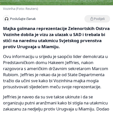
Vozinha (Foto: Reuters)
Podijeli
Poslušajte članak
Majka golmana reprezentacije Zelenortskih Ostrva
Vozinhe dobila je vizu za ulazak u SAD i trebala bi
stići na narednu utakmicu Svjetskog prvenstva
protiv Urugvaja u Miamiju.
Ovu informaciju u srijedu je saopćio lider demokrata u
Predstavničkom domu Hakeem Jeffries, nakon
razgovora s američkim državnim sekretarom Marcom
Rubiom. Jeffries je rekao da je od State Departmenta
tražio da učini sve kako bi Vozinhina majka mogla
prisustvovati sljedećem meču svoje reprezentacije.
Jeffries je naveo da su sve takse ukinute i da se
organizuju putni aranžmani kako bi stigla na utakmicu
zakazanu za nedjelju protiv Urugvaja u Miamiju. Dodao