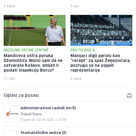
2 sata
1 sat
NAČELNIK OPĆINE CENTAR
PROTIV BSK-A
Mandićeva oštra poruka
Manijaci digli parolu kao
Džemidžiću: Molio sam da ne
"recept" za spas Željezničara,
zatvarate Koševo, smiješ li
pozivaju se na uspjeh
poslati inspekciju Borcu?
reprezentacije
11 sati
2 sata
Oglasi za posao
Administrativni radnik (m/ž)
Travel-Trans
Prijava do: 08.08.2026. u 23:59
Stomatološka sestra (ž)