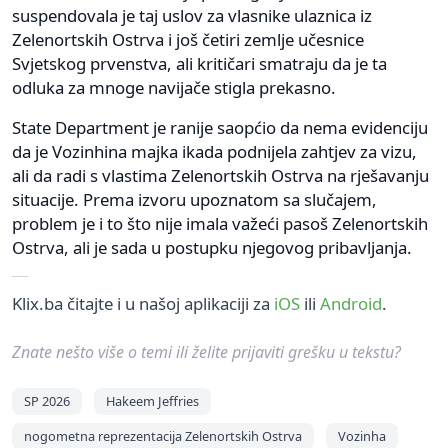
suspendovala je taj uslov za vlasnike ulaznica iz
Zelenortskih Ostrva i još četiri zemlje učesnice
Svjetskog prvenstva, ali kritičari smatraju da je ta
odluka za mnoge navijače stigla prekasno.
State Department je ranije saopćio da nema evidenciju
da je Vozinhina majka ikada podnijela zahtjev za vizu,
ali da radi s vlastima Zelenortskih Ostrva na rješavanju
situacije. Prema izvoru upoznatom sa slučajem,
problem je i to što nije imala važeći pasoš Zelenortskih
Ostrva, ali je sada u postupku njegovog pribavljanja.
Klix.ba čitajte i u našoj aplikaciji za
iOS
ili
Android
.
Znate nešto više o temi ili želite prijaviti grešku u tekstu?
SP 2026
Hakeem Jeffries
nogometna reprezentacija Zelenortskih Ostrva
Vozinha