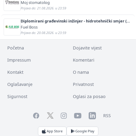
Moj stomatolog
Prijava do: 21.08.2026. u 23:59
Diplomirani građevinski inžinjer - hidrotehnički smjer (m/
ž)
Fuel Boss
Prijava do: 20.08.2026. u 23:59
Početna
Dojavite vijest
Impressum
Komentari
Kontakt
O nama
Oglašavanje
Privatnost
Sigurnost
Oglasi za posao
Facebook
YouTube
LinkedIn
Twitter
Instagram
RSS
App Store
Google Play