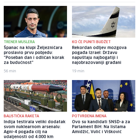
TRENER MUSLERA
KO ĆE PUNITI BUDŽET
Španac na klupi Željezničara
Rekordan odljev mozgova
proslavio prvu pobjedu:
pogađa Izrael: Državu
"Poseban dan i odličan korak
napuštaju najbogatiji i
za budućnost"
najobrazovaniji građani
56 min
19 min
BALISTIČKA RAKETA
POTVRĐENA IMENA
Indija testirala veliki dodatak
Ovo su kandidati SNSD-a za
svom nuklearnom arsenalu:
Parlament BiH: Na listama
Agni-4 pogađa cilj na
Amidžić, Vulić i Višković
udaljenosti od 4.000 km