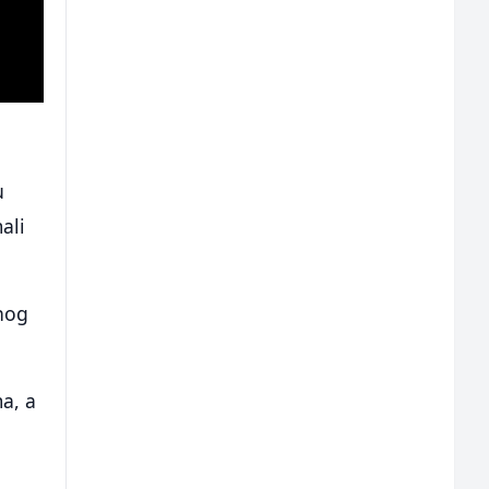
u
ali
enog
a, a