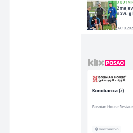
U BUTMI
Zmajevi
novu g
09.10.202
Bravar -
Konobarica (ž)
Elektrozavarivač (m)
Mountain
Bosnian House Restau
Sarajevo
Inostranstvo