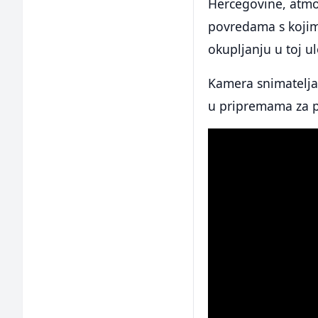
Hercegovine, atmos
povredama s kojim
okupljanju u toj ul
Kamera snimatelja
u pripremama za p