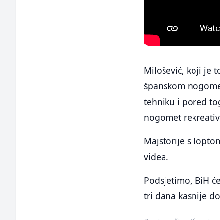
Milošević, koji je
španskom nogometu
tehniku i pored to
nogomet rekreativ
Majstorije s lopt
videa.
Podsjetimo, BiH će
tri dana kasnije d