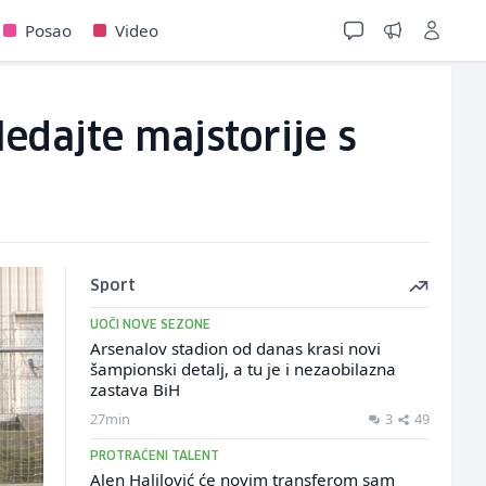
Posao
Video
ledajte majstorije s
Sport
UOČI NOVE SEZONE
Arsenalov stadion od danas krasi novi
šampionski detalj, a tu je i nezaobilazna
zastava BiH
27min
3
49
PROTRAĆENI TALENT
Alen Halilović će novim transferom sam