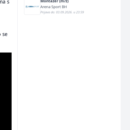
ma s
Montažer (m/ž)
Arena Sport BH
Prijava do: 03.09.2026. u 23:59
o se