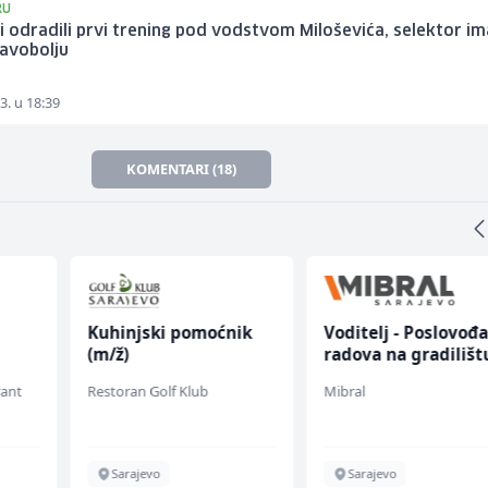
RU
 odradili prvi trening pod vodstvom Miloševića, selektor im
lavobolju
3. u 18:39
KOMENTARI (18)
Kuhinjski pomoćnik
Voditelj - Poslovođ
(m/ž)
radova na gradilišt
(m/ž)
rant
Restoran Golf Klub
Mibral
Sarajevo
Sarajevo