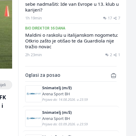
sebe nadmašiti: Ide van Evrope u 13. klub u
karijeri?
1h 19min
17
7
BIO DIREKTOR 16 DANA
Maldini o raskolu u italijanskom nogometu:
Otkrio zašto je otišao te da Guardiola nije
tražio novac
2h 23min
2
1
Oglasi za posao
jeli
Snimatelj (m/ž)
Arena Sport BH
 FK
Prijava do: 14.08.2026. u 23:59
 i
Snimatelj (m/ž)
Arena Sport BH
Prijava do: 03.09.2026. u 23:59