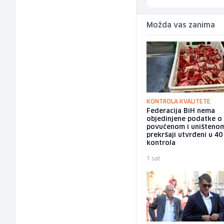
Možda vas zanima
KONTROLA KVALITETE
Federacija BiH nema
objedinjene podatke o
povučenom i uništeno
prekršaji utvrđeni u 40
kontrola
1 sat