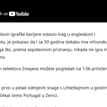
 tokom igračke karijere ostavio trag u engleskom i
, je pokazao da i sa 50 godina itekako ima vrhunsk
ga što, prema sopstevnom priznanju, nikada ne igra m
no.
om selektora Zmajeva možete pogledati na 1:06 prilož
 prvo u petak odmjeriti snage s Lihteštajnom u gostim
očekat ćemo Portugal u Zenici.