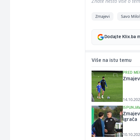
Znate nešto više o temi 
Zmajevi
Savo Milo
Dodajte Klix.ba 
Više na istu temu
PRED ME
Zmajevi
14.10.202
ISPUNJA
Zmajevi
igrača
10.10.202