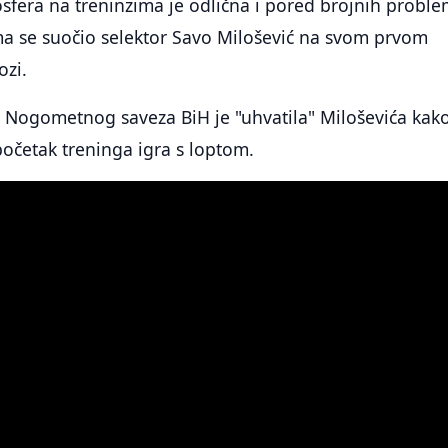
fera na treninzima je odlična i pored brojnih proble
a se suočio selektor Savo Milošević na svom prvom
ozi.
 Nogometnog saveza BiH je "uhvatila" Miloševića kak
očetak treninga igra s loptom.