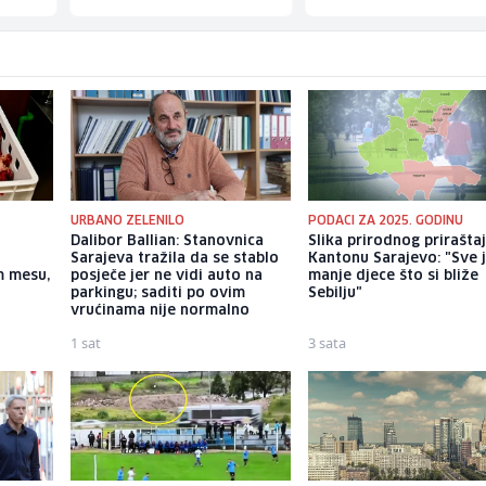
URBANO ZELENILO
PODACI ZA 2025. GODINU
Dalibor Ballian: Stanovnica
Slika prirodnog prirašta
Sarajeva tražila da se stablo
Kantonu Sarajevo: "Sve 
m mesu,
posječe jer ne vidi auto na
manje djece što si bliže
parkingu; saditi po ovim
Sebilju"
vrućinama nije normalno
1 sat
3 sata