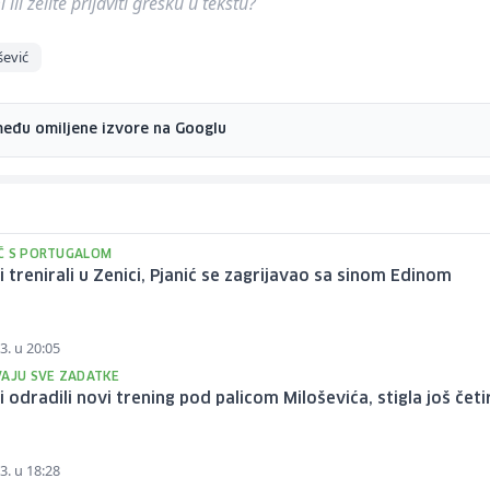
ili želite prijaviti grešku u tekstu?
šević
među omiljene izvore na Googlu
Č S PORTUGALOM
 trenirali u Zenici, Pjanić se zagrijavao sa sinom Edinom
3. u 20:05
VAJU SVE ZADATKE
 odradili novi trening pod palicom Miloševića, stigla još četi
3. u 18:28