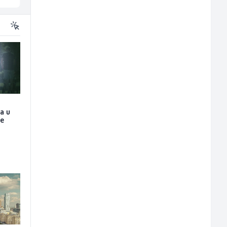
ja u
je