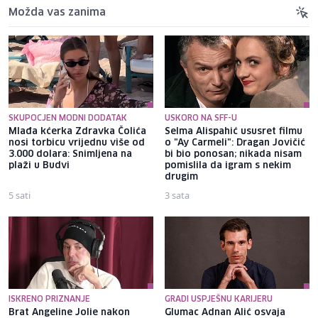
Možda vas zanima
SKUPOCJEN MODNI DODATAK
USKORO NA SFF-U
Mlađa kćerka Zdravka Čolića
Selma Alispahić ususret filmu
nosi torbicu vrijednu više od
o "Ay Carmeli": Dragan Jovičić
3.000 dolara: Snimljena na
bi bio ponosan; nikada nisam
plaži u Budvi
pomislila da igram s nekim
drugim
5 sati
3 sata
ISKRENO PRIZNANJE
GRADI USPJEŠNU KARIJERU
Brat Angeline Jolie nakon
Glumac Adnan Alić osvaja