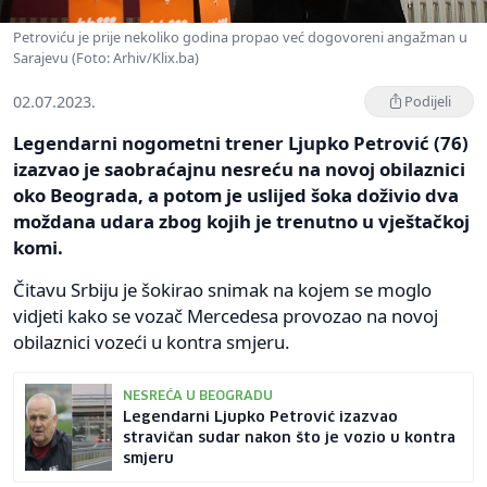
Petroviću je prije nekoliko godina propao već dogovoreni angažman u
Sarajevu (Foto: Arhiv/Klix.ba)
02.07.2023.
Podijeli
Legendarni nogometni trener Ljupko Petrović (76)
izazvao je saobraćajnu nesreću na novoj obilaznici
oko Beograda, a potom je uslijed šoka doživio dva
moždana udara zbog kojih je trenutno u vještačkoj
komi.
Čitavu Srbiju je šokirao snimak na kojem se moglo
vidjeti kako se vozač Mercedesa provozao na novoj
obilaznici vozeći u kontra smjeru.
NESREĆA U BEOGRADU
Legendarni Ljupko Petrović izazvao
stravičan sudar nakon što je vozio u kontra
smjeru