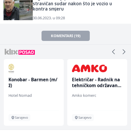
stravičan sudar nakon što je vozio u
kontra smjeru
30.06.2023. u 09:28
KOMENTARI (19)
Konobar - Barmen (m/
Električar - Radnik na
ž)
tehničkom održavanju
(m/ž)
Hotel Nomad
Amko komerc
Sarajevo
Sarajevo