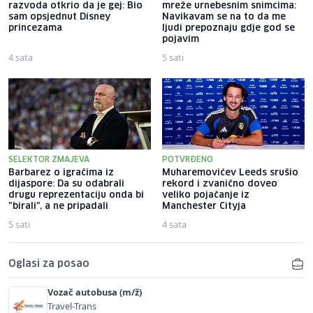
razvoda otkrio da je gej: Bio
mreže urnebesnim snimcima:
sam opsjednut Disney
Navikavam se na to da me
princezama
ljudi prepoznaju gdje god se
pojavim
4 sata
5 sati
SELEKTOR ZMAJEVA
POTVRĐENO
Barbarez o igračima iz
Muharemovićev Leeds srušio
dijaspore: Da su odabrali
rekord i zvanično doveo
drugu reprezentaciju onda bi
veliko pojačanje iz
"birali", a ne pripadali
Manchester Cityja
5 sati
4 sata
Oglasi za posao
Vozač autobusa (m/ž)
Travel-Trans