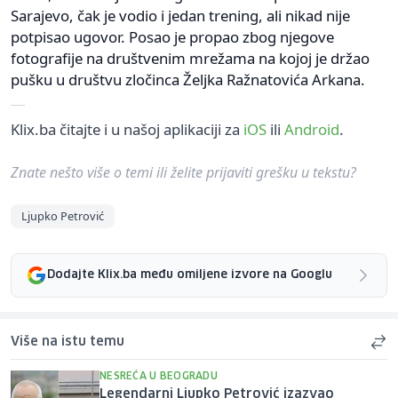
Sarajevo, čak je vodio i jedan trening, ali nikad nije
potpisao ugovor. Posao je propao zbog njegove
fotografije na društvenim mrežama na kojoj je držao
pušku u društvu zločinca Željka Ražnatovića Arkana.
Klix.ba čitajte i u našoj aplikaciji za
iOS
ili
Android
.
Znate nešto više o temi ili želite prijaviti grešku u tekstu?
Ljupko Petrović
Dodajte Klix.ba među omiljene izvore na Googlu
Više na istu temu
NESREĆA U BEOGRADU
Legendarni Ljupko Petrović izazvao