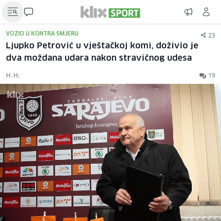
23
VOZIO U KONTRA SMJERU
Ljupko Petrović u vještačkoj komi, doživio je
dva moždana udara nakon stravičnog udesa
H. H.
19