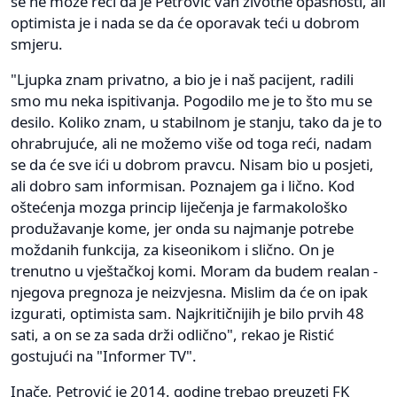
se ne može reći da je Petrović van životne opasnosti, ali
optimista je i nada se da će oporavak teći u dobrom
smjeru.
"Ljupka znam privatno, a bio je i naš pacijent, radili
smo mu neka ispitivanja. Pogodilo me je to što mu se
desilo. Koliko znam, u stabilnom je stanju, tako da je to
ohrabrujuće, ali ne možemo više od toga reći, nadam
se da će sve ići u dobrom pravcu. Nisam bio u posjeti,
ali dobro sam informisan. Poznajem ga i lično. Kod
oštećenja mozga princip liječenja je farmakološko
produžavanje kome, jer onda su najmanje potrebe
moždanih funkcija, za kiseonikom i slično. On je
trenutno u vještačkoj komi. Moram da budem realan -
njegova pregnoza je neizvjesna. Mislim da će on ipak
izgurati, optimista sam. Najkritičnijih je bilo prvih 48
sati, a on se za sada drži odlično", rekao je Ristić
gostujući na "Informer TV".
Inače, Petrović je 2014. godine trebao preuzeti FK