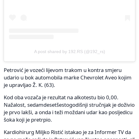
A post shared by 192.RS (@192_rs)
Petrović je vozeći lijevom trakom u kontra smjeru
udario u bok automobila marke Chevrolet Aveo kojim
je upravljao Ž. K. (63).
Kod oba vozača je rezultat na alkotestu bio 0,00.
Nažalost, sedamdesetšestogodišnji stručnjak je doživio
je prvo lakši, a onda i teži moždani udar kao posljedicu
šoka koji je pretrpio.
Kardiohirurg Miljko Ristić istakao je za Informer TV da