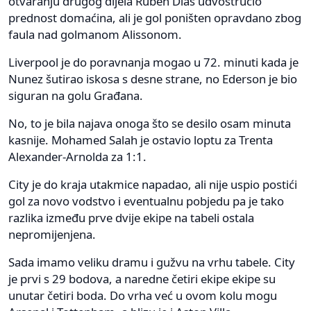
otvaranju drugog dijela Ruben Dias udvostručio
prednost domaćina, ali je gol poništen opravdano zbog
faula nad golmanom Alissonom.
Liverpool je do poravnanja mogao u 72. minuti kada je
Nunez šutirao iskosa s desne strane, no Ederson je bio
siguran na golu Građana.
No, to je bila najava onoga što se desilo osam minuta
kasnije. Mohamed Salah je ostavio loptu za Trenta
Alexander-Arnolda za 1:1.
City je do kraja utakmice napadao, ali nije uspio postići
gol za novo vodstvo i eventualnu pobjedu pa je tako
razlika između prve dvije ekipe na tabeli ostala
nepromijenjena.
Sada imamo veliku dramu i gužvu na vrhu tabele. City
je prvi s 29 bodova, a naredne četiri ekipe ekipe su
unutar četiri boda. Do vrha već u ovom kolu mogu