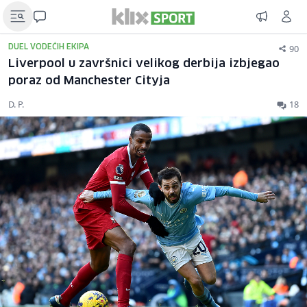
90
DUEL VODEĆIH EKIPA
Liverpool u završnici velikog derbija izbjegao
poraz od Manchester Cityja
D. P.
18