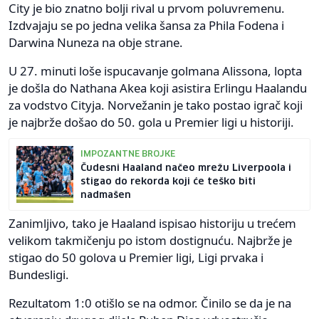
City je bio znatno bolji rival u prvom poluvremenu.
Izdvajaju se po jedna velika šansa za Phila Fodena i
Darwina Nuneza na obje strane.
U 27. minuti loše ispucavanje golmana Alissona, lopta
je došla do Nathana Akea koji asistira Erlingu Haalandu
za vodstvo Cityja. Norvežanin je tako postao igrač koji
je najbrže došao do 50. gola u Premier ligi u historiji.
IMPOZANTNE BROJKE
Čudesni Haaland načeo mrežu Liverpoola i
stigao do rekorda koji će teško biti
nadmašen
Zanimljivo, tako je Haaland ispisao historiju u trećem
velikom takmičenju po istom dostignuću. Najbrže je
stigao do 50 golova u Premier ligi, Ligi prvaka i
Bundesligi.
Rezultatom 1:0 otišlo se na odmor. Činilo se da je na