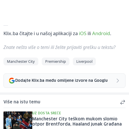
Klix.ba čitajte i u našoj aplikaciji za
iOS
ili
Android
.
Znate nešto više o temi ili želite prijaviti grešku u tekstu?
Manchester City
Premiership
Liverpool
Dodajte Klix.ba među omiljene izvore na Googlu
Više na istu temu
UZ DOSTA SREĆE
Manchester City teškom mukom slomio
otpor Brentforda, Haaland junak Građana