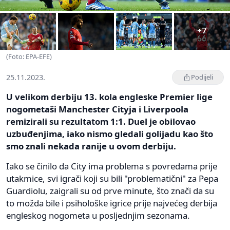
+7
(Foto: EPA-EFE)
25.11.2023.
Podijeli
U velikom derbiju 13. kola engleske Premier lige
nogometaši Manchester Cityja i Liverpoola
remizirali su rezultatom 1:1. Duel je obilovao
uzbuđenjima, iako nismo gledali golijadu kao što
smo znali nekada ranije u ovom derbiju.
Iako se činilo da City ima problema s povredama prije
utakmice, svi igrači koji su bili "problematični" za Pepa
Guardiolu, zaigrali su od prve minute, što znači da su
to možda bile i psihološke igrice prije najvećeg derbija
engleskog nogometa u posljednjim sezonama.