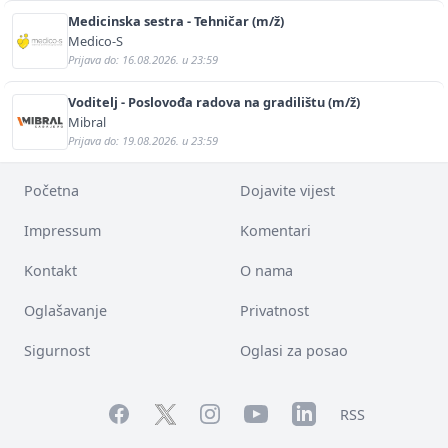
Medicinska sestra - Tehničar (m/ž)
Medico-S
Prijava do: 16.08.2026. u 23:59
Voditelj - Poslovođa radova na gradilištu (m/ž)
Mibral
Prijava do: 19.08.2026. u 23:59
Početna
Dojavite vijest
Impressum
Komentari
Kontakt
O nama
Oglašavanje
Privatnost
Sigurnost
Oglasi za posao
Facebook
YouTube
LinkedIn
Twitter
Instagram
RSS