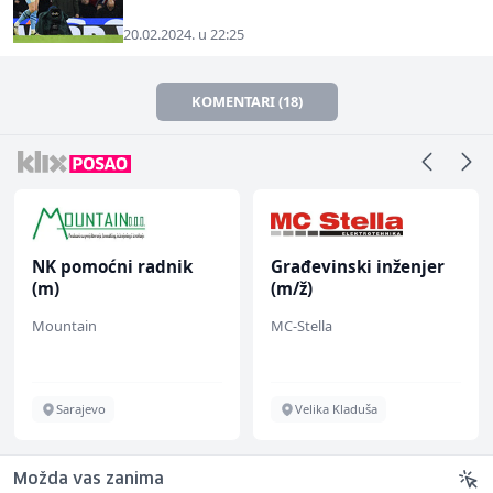
20.02.2024. u 22:25
KOMENTARI (18)
NK pomoćni radnik
Građevinski inženjer
(m)
(m/ž)
Mountain
MC-Stella
Sarajevo
Velika Kladuša
Možda vas zanima