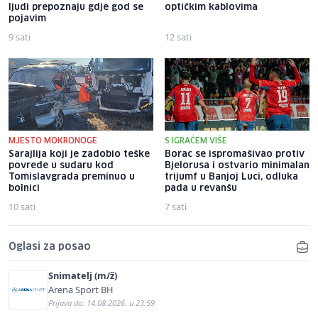
ljudi prepoznaju gdje god se
optičkim kablovima
pojavim
9 sati
12 sati
MJESTO MOKRONOGE
S IGRAČEM VIŠE
Sarajlija koji je zadobio teške
Borac se ispromašivao protiv
povrede u sudaru kod
Bjelorusa i ostvario minimalan
Tomislavgrada preminuo u
trijumf u Banjoj Luci, odluka
bolnici
pada u revanšu
10 sati
7 sati
Oglasi za posao
Snimatelj (m/ž)
Arena Sport BH
Prijava do: 14.08.2026. u 23:59