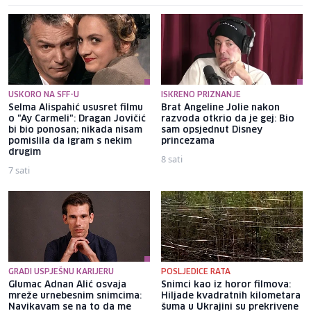
USKORO NA SFF-U
ISKRENO PRIZNANJE
Selma Alispahić ususret filmu
Brat Angeline Jolie nakon
o "Ay Carmeli": Dragan Jovičić
razvoda otkrio da je gej: Bio
bi bio ponosan; nikada nisam
sam opsjednut Disney
pomislila da igram s nekim
princezama
drugim
8 sati
7 sati
GRADI USPJEŠNU KARIJERU
POSLJEDICE RATA
Glumac Adnan Alić osvaja
Snimci kao iz horor filmova:
mreže urnebesnim snimcima:
Hiljade kvadratnih kilometara
Navikavam se na to da me
šuma u Ukrajini su prekrivene