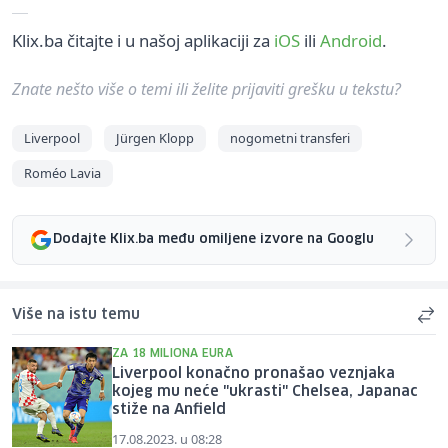
Klix.ba čitajte i u našoj aplikaciji za
iOS
ili
Android
.
Znate nešto više o temi ili želite prijaviti grešku u tekstu?
Liverpool
Jürgen Klopp
nogometni transferi
Roméo Lavia
Dodajte Klix.ba među omiljene izvore na Googlu
Više na istu temu
ZA 18 MILIONA EURA
Liverpool konačno pronašao veznjaka
kojeg mu neće "ukrasti" Chelsea, Japanac
stiže na Anfield
17.08.2023. u 08:28