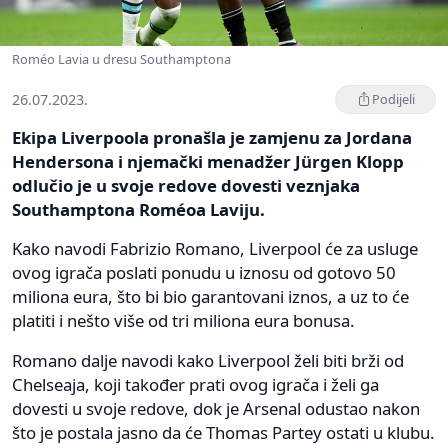
Roméo Lavia u dresu Southamptona
26.07.2023.
Podijeli
Ekipa Liverpoola pronašla je zamjenu za Jordana
Hendersona i njemački menadžer Jürgen Klopp
odlučio je u svoje redove dovesti veznjaka
Southamptona Roméoa Laviju.
Kako navodi Fabrizio Romano, Liverpool će za usluge
ovog igrača poslati ponudu u iznosu od gotovo 50
miliona eura, što bi bio garantovani iznos, a uz to će
platiti i nešto više od tri miliona eura bonusa.
Romano dalje navodi kako Liverpool želi biti brži od
Chelseaja, koji također prati ovog igrača i želi ga
dovesti u svoje redove, dok je Arsenal odustao nakon
što je postala jasno da će Thomas Partey ostati u klubu.