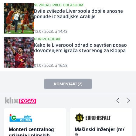
VEZNJACI PRED ODLASKOM
Dvije zvijezde Liverpoola dobile unosne
ponude iz Saudijske Arabije
13.07.2023. u 14:43
PUN POGODAK
Kako je Liverpool odradio savršen posao
dovođenjem igrača stvorenog za Kloppa
01.07.2023. u 16:58
KOMENTARI (2)
Monteri centralnog
Mašinski inženjer (m/
grijanja i plinskih
ž)