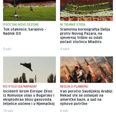
POČETAK NOVE SEZONE
NI TRUNKE STIDA
Tok utakmice: Sarajevo -
Sramotna koreografija Delija
Radnik 0:0
protiv Novog Pazara, na
sjevernoj tribini su odali
počast zločincu Mladiću
5 sati
4 sata
KO STOJI IZA NAPADA?
REGIJA U PLAMENU
Incidenti širom Evrope: Dron
Iran poručio Saudijskoj Arabiji:
iz Rumunije ušao u Bugarsku i
Nekad ste se oslanjali na
eksplodirao blizu gasovoda,
američke baze, a sad na
letjelice uočene i u Njemačkoj
njihove potrčke
10 sati
6 sati