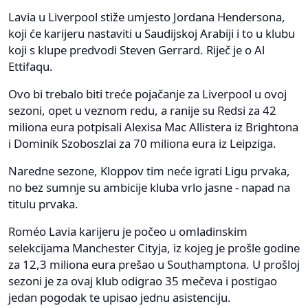
Lavia u Liverpool stiže umjesto Jordana Hendersona,
koji će karijeru nastaviti u Saudijskoj Arabiji i to u klubu
koji s klupe predvodi Steven Gerrard. Riječ je o Al
Ettifaqu.
Ovo bi trebalo biti treće pojačanje za Liverpool u ovoj
sezoni, opet u veznom redu, a ranije su Redsi za 42
miliona eura potpisali Alexisa Mac Allistera iz Brightona
i Dominik Szoboszlai za 70 miliona eura iz Leipziga.
Naredne sezone, Kloppov tim neće igrati Ligu prvaka,
no bez sumnje su ambicije kluba vrlo jasne - napad na
titulu prvaka.
Roméo Lavia karijeru je počeo u omladinskim
selekcijama Manchester Cityja, iz kojeg je prošle godine
za 12,3 miliona eura prešao u Southamptona. U prošloj
sezoni je za ovaj klub odigrao 35 mečeva i postigao
jedan pogodak te upisao jednu asistenciju.