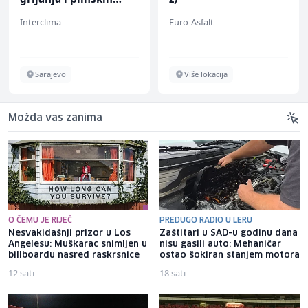
instalacija (m)
Interclima
Euro-Asfalt
Sarajevo
Više lokacija
Možda vas zanima
O ČEMU JE RIJEČ
PREDUGO RADIO U LERU
Nesvakidašnji prizor u Los
Zaštitari u SAD-u godinu dana
Angelesu: Muškarac snimljen u
nisu gasili auto: Mehaničar
billboardu nasred raskrsnice
ostao šokiran stanjem motora
12 sati
18 sati