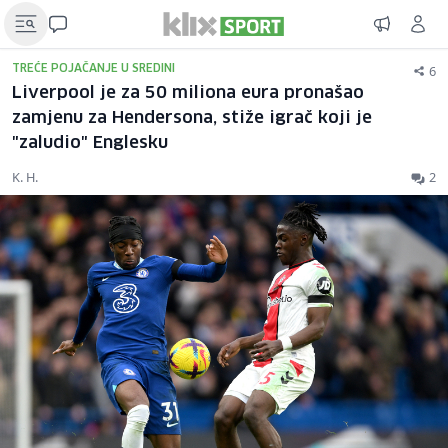
6
TREĆE POJAČANJE U SREDINI
Liverpool je za 50 miliona eura pronašao
zamjenu za Hendersona, stiže igrač koji je
"zaludio" Englesku
K. H.
2