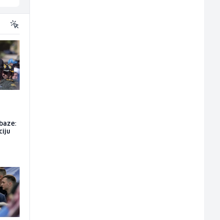
u
baze:
ciju