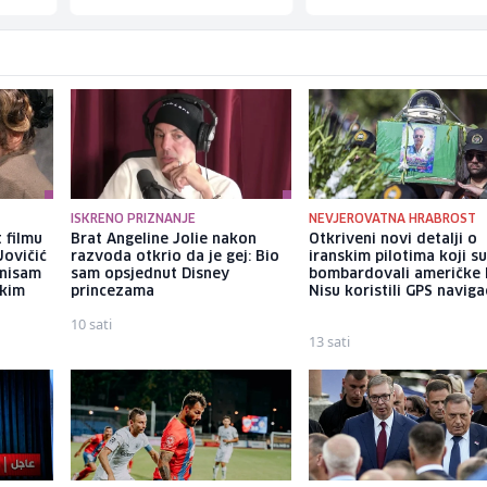
ISKRENO PRIZNANJE
NEVJEROVATNA HRABROST
 filmu
Brat Angeline Jolie nakon
Otkriveni novi detalji o
Jovičić
razvoda otkrio da je gej: Bio
iranskim pilotima koji s
 nisam
sam opsjednut Disney
bombardovali američke 
ekim
princezama
Nisu koristili GPS naviga
10 sati
13 sati