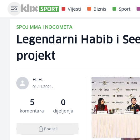
Vijesti
Biznis
Sport
SPOJ MMA I NOGOMETA
Legendarni Habib i See
projekt
H. H.
01.11.2021.
5
0
komentara
dijeljenja
Podijeli