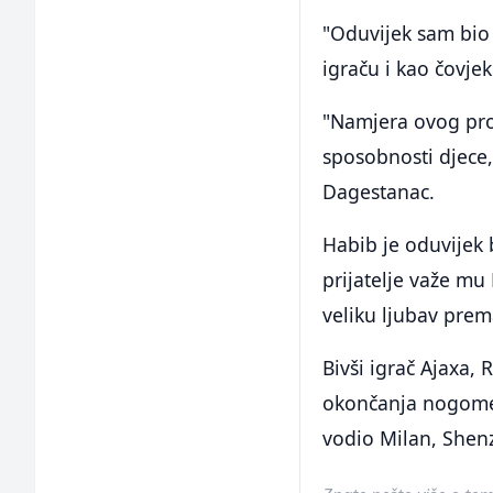
"Oduvijek sam bio 
igraču i kao čovje
"Namjera ovog proje
sposobnosti djece,
Dagestanac.
Habib je oduvijek 
prijatelje važe mu
veliku ljubav prem
Bivši igrač Ajaxa,
okončanja nogomet
vodio Milan, Shenz