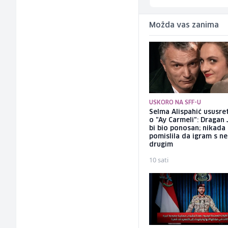
Možda vas zanima
USKORO NA SFF-U
Selma Alispahić ususret
o "Ay Carmeli": Dragan 
bi bio ponosan; nikada
pomislila da igram s n
drugim
10 sati