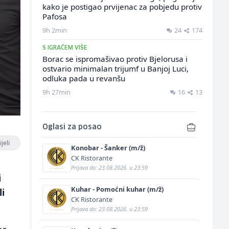
kako je postigao prvijenac za pobjedu protiv
Pafosa
9h 2min
24
174
S IGRAČEM VIŠE
Borac se ispromašivao protiv Bjelorusa i
ostvario minimalan trijumf u Banjoj Luci,
odluka pada u revanšu
9h 27min
16
13
Oglasi za posao
jeli
Konobar - Šanker (m/ž)
CK Ristorante
Prijava do: 23.08.2026. u 23:59
i
Kuhar - Pomoćni kuhar (m/ž)
li
CK Ristorante
Prijava do: 23.08.2026. u 23:59