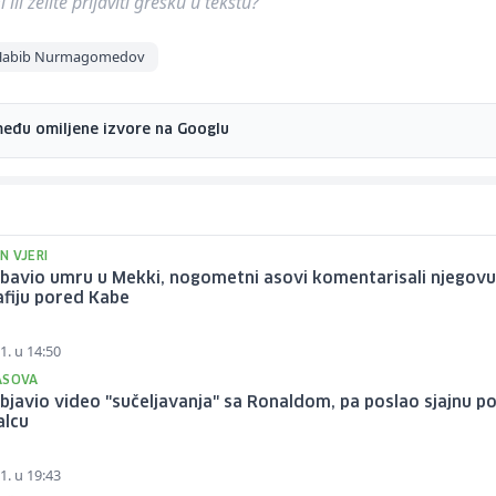
ili želite prijaviti grešku u tekstu?
Habib Nurmagomedov
među omiljene izvore na Googlu
N VJERI
obavio umru u Mekki, nogometni asovi komentarisali njegov
fiju pored Kabe
1. u 14:50
ASOVA
bjavio video "sučeljavanja" sa Ronaldom, pa poslao sjajnu p
alcu
1. u 19:43