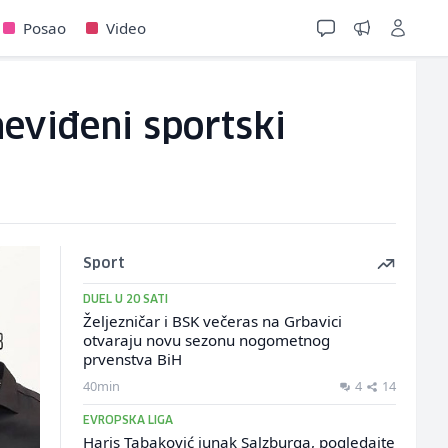
Posao
Video
neviđeni sportski
Sport
DUEL U 20 SATI
Željezničar i BSK večeras na Grbavici
otvaraju novu sezonu nogometnog
prvenstva BiH
40min
4
14
EVROPSKA LIGA
Haris Tabaković junak Salzburga, pogledajte