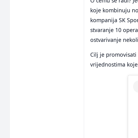
O čemu se radi? J
koje kombinuju no
kompanija SK Sport
stvaranje 10 opera
ostvarivanje nekol
Cilj je promovisati
vrijednostima koje 