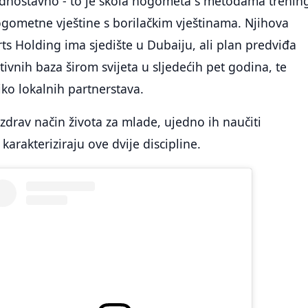
ednostavno - to je škola nogometa s metodama trenin
gometne vještine s borilačkim vještinama. Njihova
s Holding ima sjedište u Dubaiju, ali plan predviđa
tivnih baza širom svijeta u sljedećih pet godina, te
iko lokalnih partnerstava.
 zdrav način života za mlade, ujedno ih naučiti
karakteriziraju ove dvije discipline.