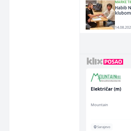
MARKETI
Habib 
klubom 
14.08.202
Konobarica (ž)
Električar (m)
Bosnian House Restaurant
Mountain
Inostranstvo
Sarajevo