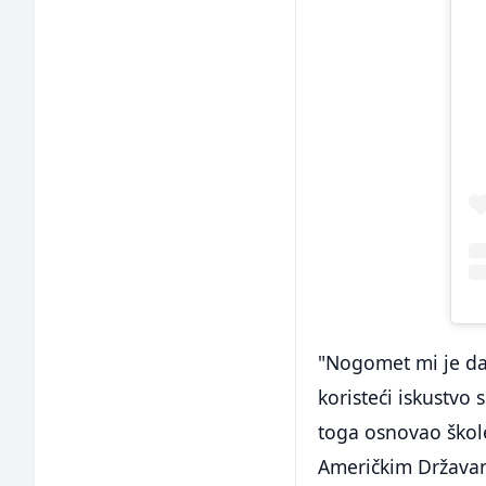
"Nogomet mi je dao
koristeći iskustvo 
toga osnovao škol
Američkim Država