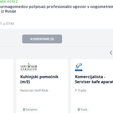
NŠKI POTEZ
Nurmagomedov potpisao profesionalni ugovor s nogometni
iz Rusije
1. u 07:43
KOMENTARI (5)
Kuhinjski pomoćnik
Komercijalista -
(m/ž)
Serviser kafe apara
(m/ž)
Restoran Golf Klub
P Trade
Sarajevo
Tuzla