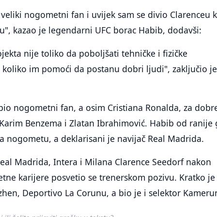
veliki nogometni fan i uvijek sam se divio Clarenceu 
ku", kazao je legendarni UFC borac Habib, dodavši:
kta nije toliko da poboljšati tehničke i fizičke
 koliko im pomoći da postanu dobri ljudi", zaključio j
bio nogometni fan, a osim Cristiana Ronalda, za dobr
 Karim Benzema i Zlatan Ibrahimović. Habib od ranije 
a nogometu, a deklarisani je navijač Real Madrida.
 Real Madrida, Intera i Milana Clarence Seedorf nakon
ne karijere posvetio se trenerskom pozivu. Kratko je
hen, Deportivo La Corunu, a bio je i selektor Kameru