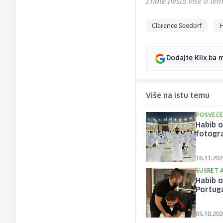
Znate nešto više o temi 
Clarence Seedorf
Dodajte Klix.ba 
Više na istu temu
POSVEĆE
Habib 
fotogra
16.11.202
SUSRET 
Habib o
Portug
05.10.202