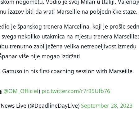
uskom nogometu. Vodio je svoj Milan u Italiji, Valencij
mu izazov biti da vrati Marseille na pobjedničke staze.
jedio je španskog trenera Marcelina, koji je prošle sed
 svega nekoliko utakmica na mjestu trenera Marseille
bu trenutno zabilježena velika netrepeljivost između
 Španac više nije mogao izdržati.
Gattuso in his first coaching session with Marseille.

@OM_Officiel
)
pic.twitter.com/r7r35Ufb76
 News Live (@DeadlineDayLive)
September 28, 2023