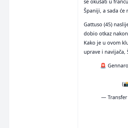
se okušati u franc
Španiji, a sada će 
Gattuso (45) nasli
dobio otkaz nakon
Kako je u ovom klu
uprave i navijača,
🚨 Gennaro 
(
— Transfer