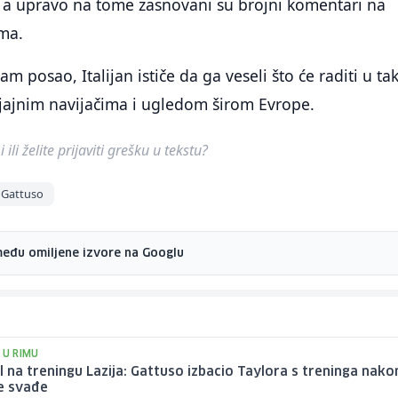
, a upravo na tome zasnovani su brojni komentari na
ma.
am posao, Italijan ističe da ga veseli što će raditi u ta
sjajnim navijačima i ugledom širom Evrope.
ili želite prijaviti grešku u tekstu?
 Gattuso
među omiljene izvore na Googlu
 U RIMU
 na treningu Lazija: Gattuso izbacio Taylora s treninga nako
e svađe