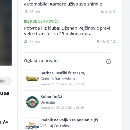
automobila: Kamere uživo sve snimile
1h 36min
4
9
IDE KOD DEMIROVIĆA
Potvrda i iz kluba: Dženan Pejčinović pravi
veliki transfer za 25 miliona eura
2h 17min
16
12
Oglasi za posao
Barber - Muški frizer (m)
Gianni’s Barbershop
jeli
Prijava do: 23.08.2026. u 23:59
tusa
Kuhar (m/ž)
Diverzija
Prijava do: 25.08.2026. u 23:59
Radnik na valjku za peglanje (ž)
a će
Vešeraj Coccolino