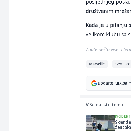
posljednjeg posla
društvenim mreža
Kada je u pitanju s
velikom klubu sa 
Znate nešto više o temi 
Marseille
Gennaro
Dodajte Klix.ba 
Više na istu temu
INCIDENT
Skandal
žestok