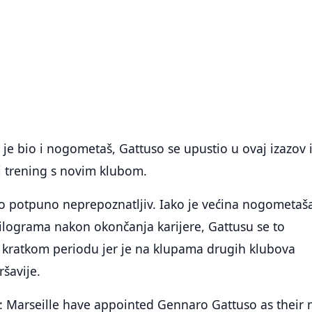
 je bio i nogometaš, Gattuso se upustio u ovaj izazov 
vi trening s novim klubom.
io potpuno neprepoznatljiv. Iako je većina nogometaš
ilograma nakon okončanja karijere, Gattusu se to
kratkom periodu jer je na klupama drugih klubova
šavije.
𝗘: Marseille have appointed Gennaro Gattuso as their