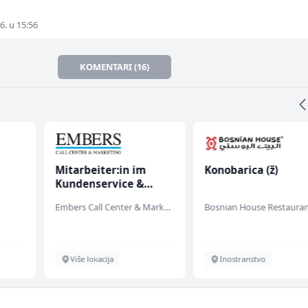
6. u 15:56
KOMENTARI (16)
Mitarbeiter:in im
Konobarica (ž)
Kundenservice &
Support (m/w/d)
Embers Call Center & Marketing
Bosnian House Restaura
Više lokacija
Inostranstvo