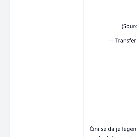
(Sour
— Transfer
Čini se da je lege