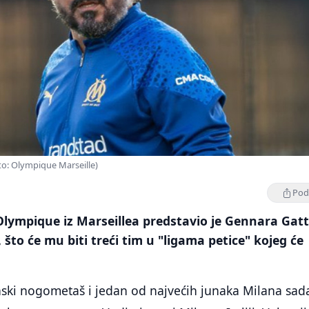
to: Olympique Marseille)
Podi
Olympique iz Marseillea predstavio je Gennara Gat
 što će mu biti treći tim u "ligama petice" kojeg će
nski nogometaš i jedan od najvećih junaka Milana sad