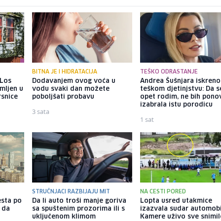
BITNA JE I HIDRATACIJA
TEŠKO ODRASTANJE
 Los
Dodavanjem ovog voća u
Andrea Šušnjara iskreno
mljen u
vodu svaki dan možete
teškom djetinjstvu: Da s
rsnice
poboljšati probavu
opet rodim, ne bih pono
izabrala istu porodicu
3 sata
1 sat
STRUČNJACI RAZBIJAJU MIT
NA CESTI PORED
esta po
Da li auto troši manje goriva
Lopta usred utakmice
e da
sa spuštenim prozorima ili s
izazvala sudar automobi
uključenom klimom
Kamere uživo sve snimil