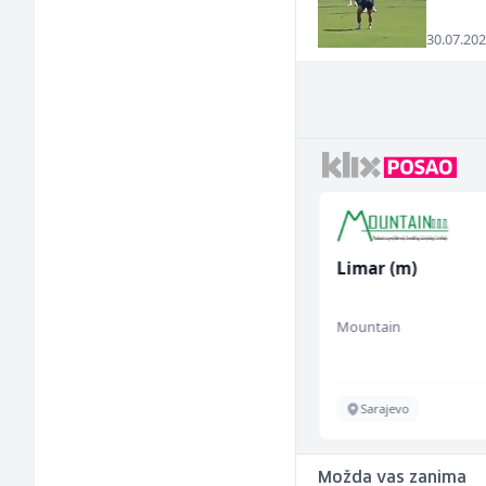
30.07.202
Radnik u proizvodnji
Limar (m)
(m/ž)
Conty Plus
Mountain
Sarajevo
Sarajevo
Možda vas zanima