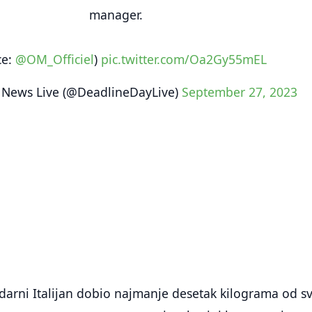
manager.
ce:
@OM_Officiel
)
pic.twitter.com/Oa2Gy55mEL
 News Live (@DeadlineDayLive)
September 27, 2023
ndarni Italijan dobio najmanje desetak kilograma od s