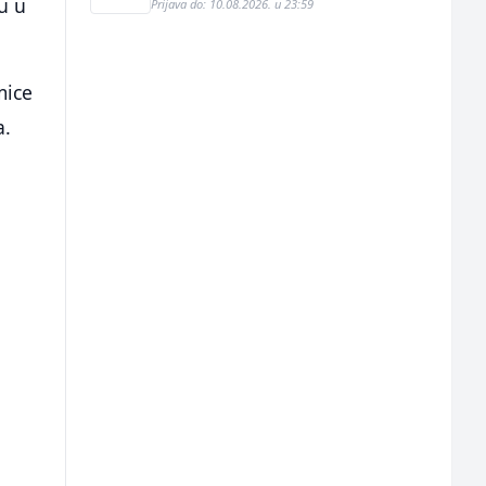
u u
Prijava do: 10.08.2026. u 23:59
mice
a.