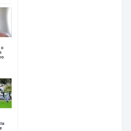
 o
e
vo
la:
e