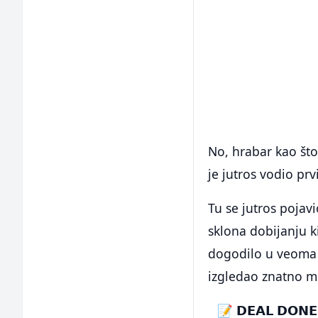
No, hrabar kao što
je jutros vodio pr
Tu se jutros pojav
sklona dobijanju k
dogodilo u veoma 
izgledao znatno mr
📝 𝗗𝗘𝗔𝗟 𝗗𝗢