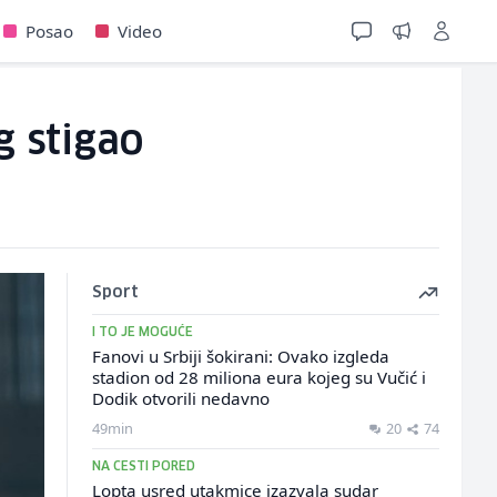
Posao
Video
g stigao
Sport
I TO JE MOGUĆE
Fanovi u Srbiji šokirani: Ovako izgleda
stadion od 28 miliona eura kojeg su Vučić i
Dodik otvorili nedavno
49min
20
74
NA CESTI PORED
Lopta usred utakmice izazvala sudar