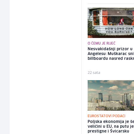
O ČEMU JE RIJEČ
Nesvakidašnji prizor u
Angelesu: Muškarac sni
billboardu nasred rask
22 sata
EUROSTATOVI PODACI
Poljska ekonomija je š
veličini u EU, na putu j
prestigne i Švicarsku