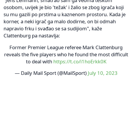
"Jens Lehmann, smatrao sam ga veoma teškom
osobom, uvijek je bio 'težak' i žalio se zbog igrača koji
su mu gazili po prstima u kaznenom prostoru. Kada je
korner, a neki igrač ga malo dodirne, on bi odmah
napravio frku i svađao se sa sudijiom", kaže
Clattenburg pa nastavlja:
Former Premier League referee Mark Clattenburg
reveals the five players who he found the most difficult
to deal with
https://t.co/i1hoErkk0K
— Daily Mail Sport (@MailSport)
July 10, 2023