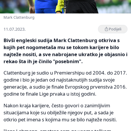
Mark Clattenburg
11.07.2023.
Podijeli
Bivši engleski sudija Mark Clattenburg otkriva s
kojih pet nogometaša mu se tokom karijere bilo
najteže nositi, a sve nabrojane ukratko je objasnio i
rekao šta ih je činilo "posebnim".
Clattenburg je sudio u Premiershipu od 2004. do 2017.
godine i bio je jedan od najistaknutijih sudija svoje
generacije, a sudio je finale Evropskog prvenstva 2016.
godine te finale Lige prvaka u istoj godini.
Nakon kraja karijere, često govori o zanimljivim
situacijama koje su obilježile njegov put, a sada je
otkrio pet imena s kojima mu se bilo najteže nositi.