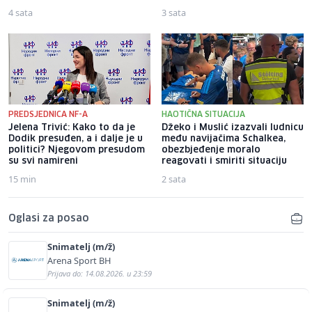
4 sata
3 sata
PREDSJEDNICA NF-A
HAOTIČNA SITUACIJA
Jelena Trivić: Kako to da je
Džeko i Muslić izazvali ludnicu
Dodik presuđen, a i dalje je u
među navijačima Schalkea,
politici? Njegovom presudom
obezbjeđenje moralo
su svi namireni
reagovati i smiriti situaciju
15 min
2 sata
Oglasi za posao
Snimatelj (m/ž)
Arena Sport BH
Prijava do: 14.08.2026. u 23:59
Snimatelj (m/ž)