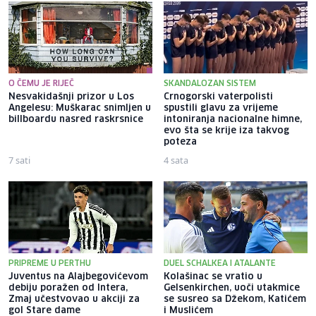
O ČEMU JE RIJEČ
SKANDALOZAN SISTEM
Nesvakidašnji prizor u Los
Crnogorski vaterpolisti
Angelesu: Muškarac snimljen u
spustili glavu za vrijeme
billboardu nasred raskrsnice
intoniranja nacionalne himne,
evo šta se krije iza takvog
poteza
7 sati
4 sata
PRIPREME U PERTHU
DUEL SCHALKEA I ATALANTE
Juventus na Alajbegovićevom
Kolašinac se vratio u
debiju poražen od Intera,
Gelsenkirchen, uoči utakmice
Zmaj učestvovao u akciji za
se susreo sa Džekom, Katićem
gol Stare dame
i Muslićem