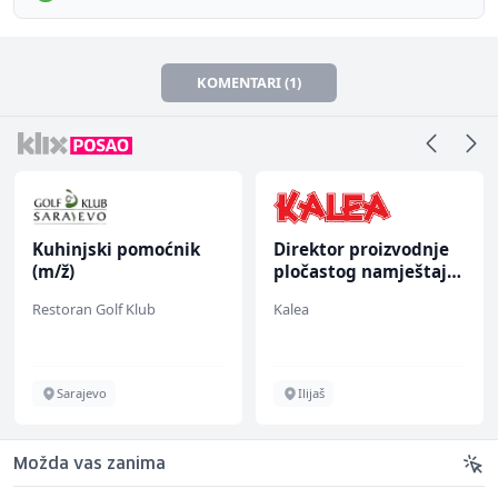
KOMENTARI (1)
Kuhinjski pomoćnik
Direktor proizvodnje
(m/ž)
pločastog namještaja
(m/ž)
Restoran Golf Klub
Kalea
Sarajevo
Ilijaš
Možda vas zanima