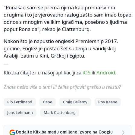
"Ponašao sam se prema njima kao prema svima
drugima i to je vjerovatno razlog zašto sam imao topao
odnos s mnogim velikim igračima, posebno s ljudima
poput Ronalda", rekao je Clattenburg.
Nakon što je napustio engleski Premiership 2017.
godine, Englez je postao šef suđenja u Saudijskoj
Arabiji, zatim u Kini, Grčkoj i Egiptu.
Klix.ba čitajte i u našoj aplikaciji za
iOS
ili
Android
.
Znate nešto više o temi ili želite prijaviti grešku u tekstu?
Rio Ferdinand
Pepe
Craig Bellamy
Roy Keane
Jens Lehmann
Mark Clattenburg
Dodajte Klix.ba među omiljene izvore na Googlu