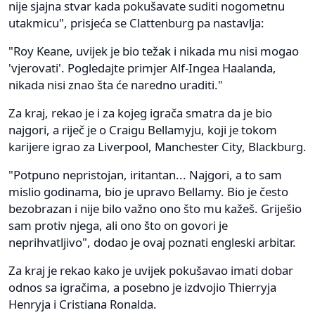
nije sjajna stvar kada pokušavate suditi nogometnu
utakmicu", prisjeća se Clattenburg pa nastavlja:
"Roy Keane, uvijek je bio težak i nikada mu nisi mogao
'vjerovati'. Pogledajte primjer Alf-Ingea Haalanda,
nikada nisi znao šta će naredno uraditi."
Za kraj, rekao je i za kojeg igrača smatra da je bio
najgori, a riječ je o Craigu Bellamyju, koji je tokom
karijere igrao za Liverpool, Manchester City, Blackburg.
"Potpuno nepristojan, iritantan... Najgori, a to sam
mislio godinama, bio je upravo Bellamy. Bio je često
bezobrazan i nije bilo važno ono što mu kažeš. Griješio
sam protiv njega, ali ono što on govori je
neprihvatljivo", dodao je ovaj poznati engleski arbitar.
Za kraj je rekao kako je uvijek pokušavao imati dobar
odnos sa igračima, a posebno je izdvojio Thierryja
Henryja i Cristiana Ronalda.