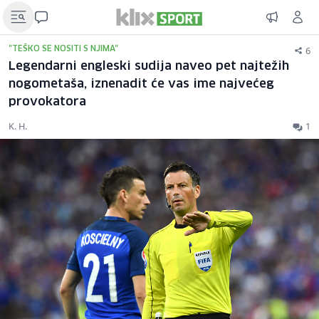
6
"TEŠKO SE NOSITI S NJIMA"
Legendarni engleski sudija naveo pet najtežih
nogometaša, iznenadit će vas ime najvećeg
provokatora
K. H.
1