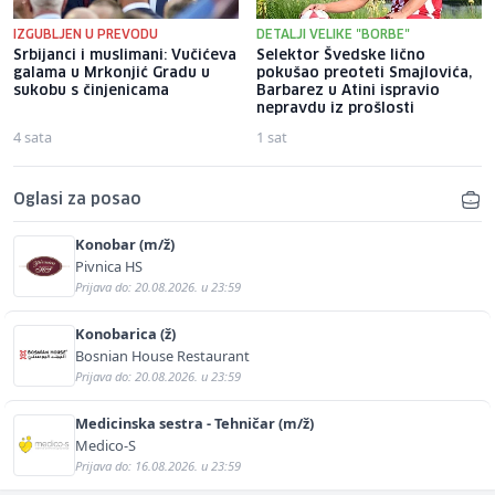
IZGUBLJEN U PREVODU
DETALJI VELIKE "BORBE"
Srbijanci i muslimani: Vučićeva
Selektor Švedske lično
galama u Mrkonjić Gradu u
pokušao preoteti Smajlovića,
sukobu s činjenicama
Barbarez u Atini ispravio
nepravdu iz prošlosti
4 sata
1 sat
Oglasi za posao
Konobar (m/ž)
Pivnica HS
Prijava do: 20.08.2026. u 23:59
Konobarica (ž)
Bosnian House Restaurant
Prijava do: 20.08.2026. u 23:59
Medicinska sestra - Tehničar (m/ž)
Medico-S
Prijava do: 16.08.2026. u 23:59