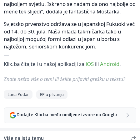
najboljem svjetlu. Iskreno se nadam da ono najbolje od
mene tek slijedi", dodala je fantastična Mostarka.
Svjetsko prvenstvo održava se u japanskoj Fukuoki već
od 14. do 30. jula. Naša mlada takmičarka tako u
najboljoj mogućoj formi odlazi u Japan u borbu s
najtežom, seniorskom konkurencijom.
Klix.ba čitajte i u našoj aplikaciji za
iOS
ili
Android
.
Znate nešto više o temi ili želite prijaviti grešku u tekstu?
Lana Pudar
EP u plivanju
Dodajte Klix.ba među omiljene izvore na Googlu
Više na istu temu