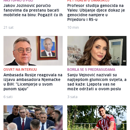
NASTUPAO U PULI
PETTIGREW U OMARSKOJ
Jakov Jozinović poručio
Profesor studija genocida na
fanovima da prestanu bacati
Yaleu: Ubijanje djece dokaz je
mobitele na binu: Pogazit ću ih
genocidne namjere u
Prijedoru i RS-u
21 sat
10 min
OSVRT NA INTERVJU
BORILA SE S PREDRASUDAMA
Ambasada Rusije reagovala na
Sanju Vejnović nazivali su
izjavu ambasadora Njemačke
najljepšom glumicom svijeta, a
u BiH: "Licemjerje u svom
sad kaže: Ljepota vas ne
punom sjaju"
može održati u ovom poslu
6 sati
3 sata