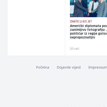
ZNATE LI KO JE?
Američki diplomata pod
zanimljivu fotografiju:
političar iz regije goto
neprepoznatljiv
20 sati
Dojavite vijest
Impressu
Početna