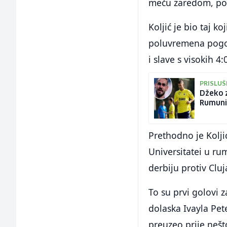
meču zaredom, poš
Koljić je bio taj k
poluvremena pogodi
i slave s visokih 4:
PRISLUŠK
Džeko z
Rumuni
Prethodno je Kolj
Universitatei u r
derbiju protiv Cluj
To su prvi golovi 
dolaska Ivayla Pet
preuzeo prije nešt