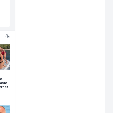
Slatko i Slano
P Trade
Sarajevo
Tuzla
eo
ravio
ernet