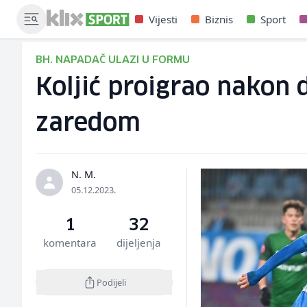
Vijesti
Biznis
Sport
BH. NAPADAČ ULAZI U FORMU
Koljić proigrao nakon 
zaredom
N. M.
05.12.2023.
1
32
komentara
dijeljenja
Podijeli