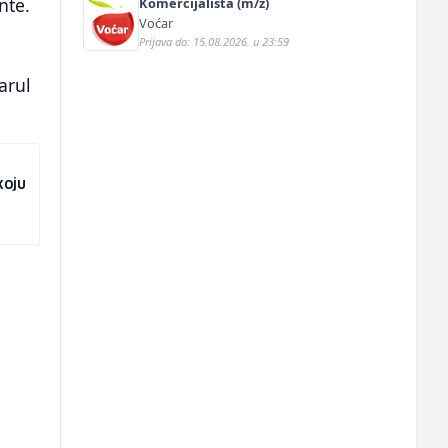
nte.
Komercijalista (m/ž)
Voćar
Prijava do: 15.08.2026. u 23:59
arul
koju