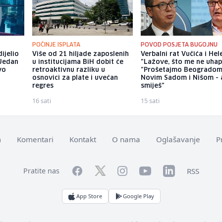
POČINJE ISPLATA
POVOD POSJETA BUGOJNU
ijelio
Više od 21 hiljade zaposlenih
Verbalni rat Vučića i Hel
 Jedan
u institucijama BiH dobit će
"Lažove, što me ne uhap
vo
retroaktivnu razliku u
"Prošetajmo Beogradom
osnovici za plate i uvećan
Novim Sadom i Nišom - 
regres
smiješ"
16 sati
15 sati
m
Komentari
Kontakt
O nama
Oglašavanje
P
Facebook
YouTube
LinkedIn
Twitter
Instagram
RSS
Pratite nas
App Store
Google Play