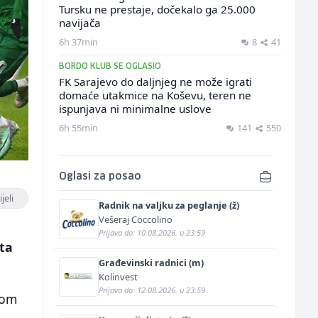
Tursku ne prestaje, dočekalo ga 25.000
navijača
6h 37min
8
41
BORDO KLUB SE OGLASIO
FK Sarajevo do daljnjeg ne može igrati
domaće utakmice na Koševu, teren ne
ispunjava ni minimalne uslove
6h 55min
141
550
Oglasi za posao
jeli
Radnik na valjku za peglanje (ž)
Vešeraj Coccolino
Prijava do: 10.08.2026. u 23:59
ta
Građevinski radnici (m)
Kolinvest
Prijava do: 12.08.2026. u 23:59
gom