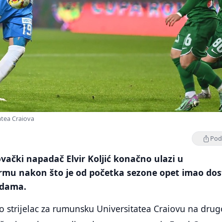
atea Craiova
Podi
ački napadač Elvir Koljić konačno ulazi u
ormu nakon što je od početka sezone opet imao dos
edama.
bio strijelac za rumunsku Universitatea Craiovu na dru