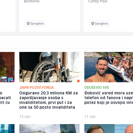
Borbono
Conty Plus
Sarajevo
Sarajevo
JAVNI POZIVI FONDA
ODUŠEVIO SVE
io
Osigurano 20,3 miliona KM za
Đoković usred mora uz
bacati
zapošljavanje osoba s
telefon od fanova i nap
it ću
invaliditetom, prvi put i za
potez koji je osvojio int
one sa 50 posto invaliditeta
12 sati
11 sati