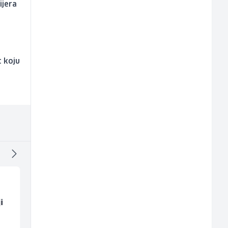
ijera
t koju
i
Vozač - Dostavljač C ili
Komercijalista -
B kategorije (m/ž)
Serviser kafe aparata
(m/ž)