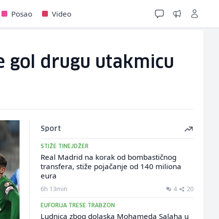
Posao
Video
je gol drugu utakmicu
Sport
STIŽE TINEJDŽER
Real Madrid na korak od bombastičnog
transfera, stiže pojačanje od 140 miliona
eura
6h 13min
4
20
EUFORIJA TRESE TRABZON
Ludnica zbog dolaska Mohameda Salaha u