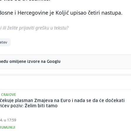
Bosne i Hercegovine je Koljić upisao četiri nastupa.
ili želite prijaviti grešku u tekstu?
Petev
među omiljene izvore na Googlu
 CRAIOVE
očekuje plasman Zmajeva na Euro i nada se da će dočekati
ićev poziv: Želim biti tamo
4. u 17:59
RUMUNIJI