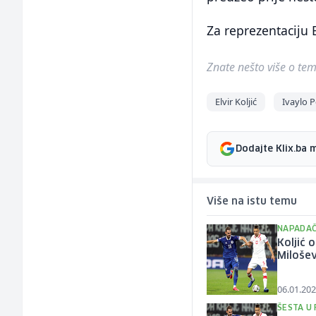
Za reprezentaciju 
Znate nešto više o temi 
Elvir Koljić
Ivaylo 
Dodajte Klix.ba 
Više na istu temu
NAPADAČ
Koljić 
Milošev
06.01.202
ŠESTA U 