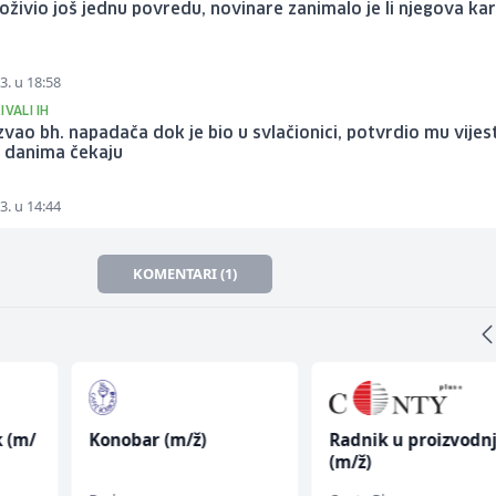
doživio još jednu povredu, novinare zanimalo je li njegova kar
3. u 18:58
IVALI IH
vao bh. napadača dok je bio u svlačionici, potvrdio mu vijes
 danima čekaju
3. u 14:44
KOMENTARI (1)
k (m/
Konobar (m/ž)
Radnik u proizvodnj
(m/ž)