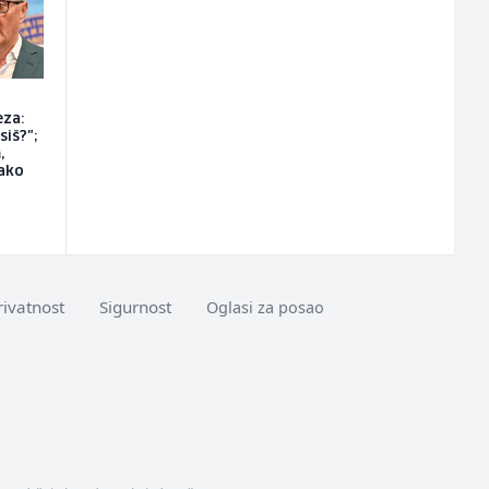
eza:
siš?";
,
ako
rivatnost
Sigurnost
Oglasi za posao