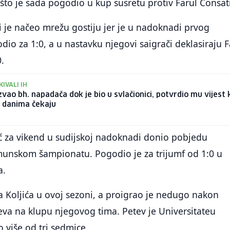
to je sada pogodio u kup susretu protiv Farul Consat
oji je načeo mrežu gostiju jer je u nadoknadi prvog
o za 1:0, a u nastavku njegovi saigrači deklasiraju F
0.
IVALI IH
vao bh. napadača dok je bio u svlačionici, potvrdio mu vijest 
 danima čekaju
ić za vikend u sudijskoj nadoknadi donio pobjedu
umunskom šampionatu. Pogodio je za trijumf od 1:0 u
a.
za Koljića u ovoj sezoni, a proigrao je nedugo nakon
eva na klupu njegovog tima. Petev je Universitateu
o više od tri sedmice.