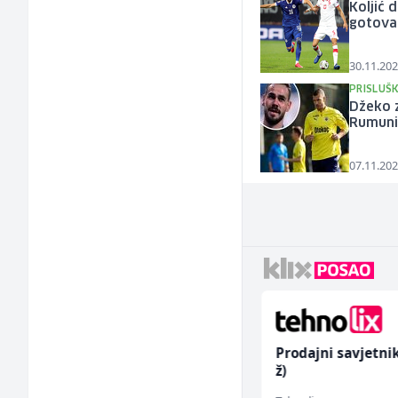
Koljić 
gotova
30.11.202
PRISLUŠK
Džeko z
Rumuni
07.11.202
Kuhinjski pomoćnik
Prodajni savjetni
(m/ž)
ž)