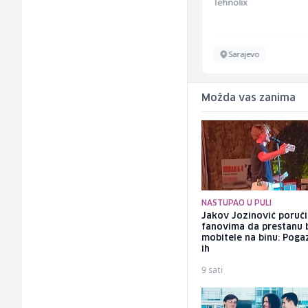
Restoran Golf Klub
Tehnolix
Sarajevo
Sarajevo
Možda vas zanima
NASTUPAO U PULI
Jakov Jozinović poruč
fanovima da prestanu 
mobitele na binu: Pogaz
ih
9 sati