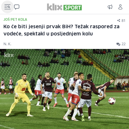
81
JOŠ PET KOLA
Ko će biti jesenji prvak BiH? Težak raspored za
vodeće, spektakl u posljednjem kolu
N. K.
22