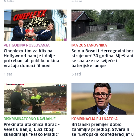
3 sata
2 sata
PET GODINA POSLOVANJA
IMA 20 STANOVNIKA
Cineplexx tim za Klix.ba:
Selo u Bosni i Hercegovini bez
Hollywood nam je i dalje
struje već 30 godina: Mještani
potreban, ali publiku u kina
se snalaze uz svijeće i
vraćaju domaći filmovi
baterijske lampe
1 sat
5 sati
DISKRIMINATORNO NAVIJANJE
KOMBINACIJA EU I NATO-A
Prekinuta utakmica Borac -
Britanski premijer dobio
Velež u Banjoj Luci zbog
zanimljiv prijedlog: Stvara li
skandiranja "Ratko Mladić"
se "Evropska konfederacija" u