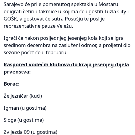
Sarajevo će prije pomenutog spektakla u Mostaru
odigrati četiri utakmice u kojima će ugostiti Tuzla City i
GOŠK, a gostovat će sutra Posušju te poslije
reprezentativne pauze Veležu.
Igrači će nakon posljednjeg jesenjeg kola koji se igra
sredinom decembra na zasluženi odmor, a proljetni dio
sezone počet će u februaru.
Raspored vodećih klubova do kraja jesenjeg dijela
prvenstva:
Borac:
Željezničar (kući)
Igman (u gostima)
Sloga (u gostima)
Zvijezda 09 (u gostima)