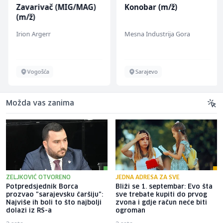
Zavarivač (MIG/MAG)
Konobar (m/ž)
(m/ž)
Irion Argerr
Mesna Industrija Gora
Vogošća
Sarajevo
Možda vas zanima
ZELJKOVIĆ OTVORENO
JEDNA ADRESA ZA SVE
Potpredsjednik Borca
Bliži se 1. septembar: Evo šta
prozvao "sarajevsku čaršiju":
sve trebate kupiti do prvog
Najviše ih boli to što najbolji
zvona i gdje račun neće biti
dolazi iz RS-a
ogroman