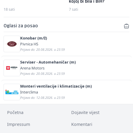
kojoj bi bila i BiH?
18 sati
7 sati
Oglasi za posao
Konobar (m/ž)
Pivnica HS
Prijava do: 20.08.2026. u 23:59
Serviser - Automehaničar (m)
Arena Motors
Prijava do: 20.08.2026. u 23:59
Monteri ventilacije i klimatizacije (m)
Interclima
Prijava do: 12.08.2026. u 23:59
Početna
Dojavite vijest
Impressum
Komentari