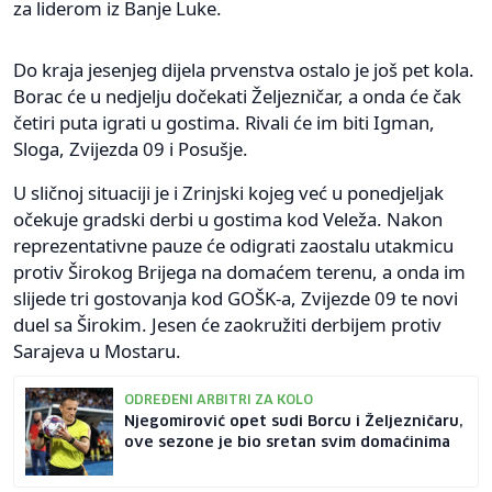
za liderom iz Banje Luke.
Do kraja jesenjeg dijela prvenstva ostalo je još pet kola.
Borac će u nedjelju dočekati Željezničar, a onda će čak
četiri puta igrati u gostima. Rivali će im biti Igman,
Sloga, Zvijezda 09 i Posušje.
U sličnoj situaciji je i Zrinjski kojeg već u ponedjeljak
očekuje gradski derbi u gostima kod Veleža. Nakon
reprezentativne pauze će odigrati zaostalu utakmicu
protiv Širokog Brijega na domaćem terenu, a onda im
slijede tri gostovanja kod GOŠK-a, Zvijezde 09 te novi
duel sa Širokim. Jesen će zaokružiti derbijem protiv
Sarajeva u Mostaru.
ODREĐENI ARBITRI ZA KOLO
Njegomirović opet sudi Borcu i Željezničaru,
ove sezone je bio sretan svim domaćinima