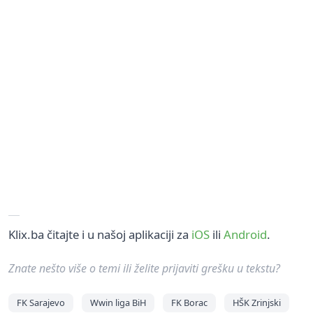
Klix.ba čitajte i u našoj aplikaciji za
iOS
ili
Android
.
Znate nešto više o temi ili želite prijaviti grešku u tekstu?
FK Sarajevo
Wwin liga BiH
FK Borac
HŠK Zrinjski