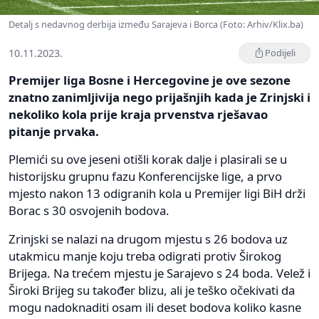
Detalj s nedavnog derbija između Sarajeva i Borca (Foto: Arhiv/Klix.ba)
10.11.2023.
Podijeli
Premijer liga Bosne i Hercegovine je ove sezone
znatno zanimljivija nego prijašnjih kada je Zrinjski i
nekoliko kola prije kraja prvenstva rješavao
pitanje prvaka.
Plemići su ove jeseni otišli korak dalje i plasirali se u
historijsku grupnu fazu Konferencijske lige, a prvo
mjesto nakon 13 odigranih kola u Premijer ligi BiH drži
Borac s 30 osvojenih bodova.
Zrinjski se nalazi na drugom mjestu s 26 bodova uz
utakmicu manje koju treba odigrati protiv Širokog
Brijega. Na trećem mjestu je Sarajevo s 24 boda. Velež i
Široki Brijeg su također blizu, ali je teško očekivati da
mogu nadoknaditi osam ili deset bodova koliko kasne