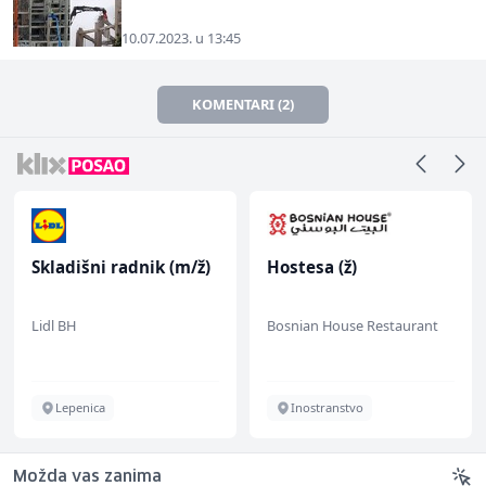
10.07.2023. u 13:45
KOMENTARI (2)
Skladišni radnik (m/ž)
Hostesa (ž)
Lidl BH
Bosnian House Restaurant
Lepenica
Inostranstvo
Možda vas zanima