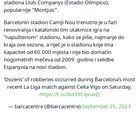
stadiona Lluís Companys (Estadio Olímpico),
popularnije "Montjuic".
Barcelonin stadion Camp Nou trenutno je u fazi
renoviranja i katalonski tim utakmice igra na
"napuštenom" stadionu, kako se piše, najmanje do
kraja ove sezone, a riječ je o stadionu koje ima
kapacitet od 60.000 mjesta i nije bio domaćin
nogometnih mečeva od 2009. godine i selidbe
Espanyola na novi stadion.
‘Dozens’ of robberies occurred during Barcelona’s most
recent La Liga match against Celta Vigo on Saturday.
https://t.co/Kd39CqvuvQ
— barcacentre (@barcacentre)
September 25, 2023