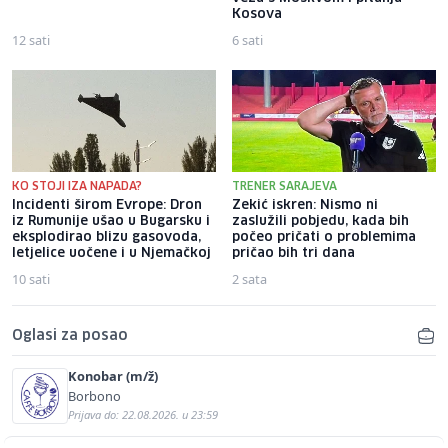
Kosova
12 sati
6 sati
KO STOJI IZA NAPADA?
TRENER SARAJEVA
Incidenti širom Evrope: Dron
Zekić iskren: Nismo ni
iz Rumunije ušao u Bugarsku i
zaslužili pobjedu, kada bih
eksplodirao blizu gasovoda,
počeo pričati o problemima
letjelice uočene i u Njemačkoj
pričao bih tri dana
10 sati
2 sata
Oglasi za posao
Konobar (m/ž)
Borbono
Prijava do: 22.08.2026. u 23:59