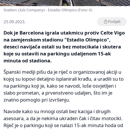
Stadion Lluís Companys - Estadio Olímpico (Foto: X)
25.09.2023.
Podijeli
Dok je Barcelona igrala utakmicu protiv Celte Vigo
na zamjenskom stadionu "Estadio Olímpico",
deseci navijača ostali su bez motocikala i skutera
koje su ostavili na parkingu udaljenom 15-ak
minuta od stadiona.
Španski mediji pišu da je riječ o organizovanoj akciji u
kojoj su lopovi detaljno isplanirali krađu, a uradili su to
na parkingu koji je, kako se navodi, loše osvjetljen i
slabo prometan, a prvenstveno udaljen, što im je
znatno pomoglo pri izvršenju.
Navode kako su mnogi ostali bez kaciga i drugih
asesoara, a da je nekima ukraden čak i čitav motocikl.
Riječ je o parkingu koji se nalazi 15-ak minuta hoda od