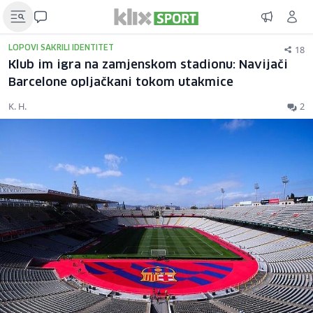
18
LOPOVI SAKRILI IDENTITET
Klub im igra na zamjenskom stadionu: Navijači
Barcelone opljačkani tokom utakmice
K. H.
2