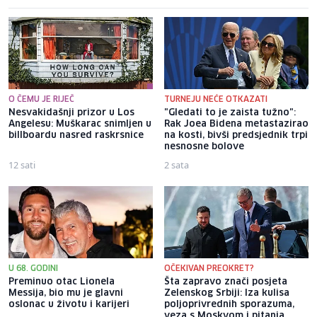
O ČEMU JE RIJEČ
TURNEJU NEĆE OTKAZATI
Nesvakidašnji prizor u Los
"Gledati to je zaista tužno":
Angelesu: Muškarac snimljen u
Rak Joea Bidena metastazirao
billboardu nasred raskrsnice
na kosti, bivši predsjednik trpi
nesnosne bolove
12 sati
2 sata
U 68. GODINI
OČEKIVAN PREOKRET?
Preminuo otac Lionela
Šta zapravo znači posjeta
Messija, bio mu je glavni
Zelenskog Srbiji: Iza kulisa
oslonac u životu i karijeri
poljoprivrednih sporazuma,
veza s Moskvom i pitanja