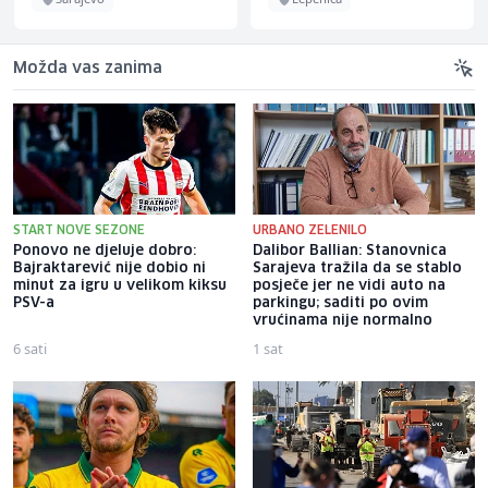
Možda vas zanima
START NOVE SEZONE
URBANO ZELENILO
Ponovo ne djeluje dobro:
Dalibor Ballian: Stanovnica
Bajraktarević nije dobio ni
Sarajeva tražila da se stablo
minut za igru u velikom kiksu
posječe jer ne vidi auto na
PSV-a
parkingu; saditi po ovim
vrućinama nije normalno
6 sati
1 sat