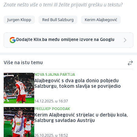
Znate nešto više o temi ili želite prijaviti grešku u tekstu?
Jurgen Klopp
Red Bull Salzburg
Kerim Alajbegović
Dodajte Klix.ba među omiljene izvore na Googlu
Više na istu temu
NOVA SJAJNA PARTIJA
Alajbegović s dva gola donio pobjedu
Salzburgu, tokom slavlja se povrijedio
14.12.2025. u 16:37
PRELIJEP POGODAK
Kerim Alajbegović strijelac u derbiju kola,
Salzburg savladao Austriju
26.10.2025. u 18:52