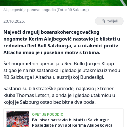
Alajbegović je ponovo pogodio (Foto: RB Salzburg)
20.10.2025.
Podijeli
Najveći dragulj bosanskohercegovačkog
nogometa Kerim Alajbegović nastavio je blistati u
redovima Red Bull Salzburga, a u utakmici protiv
Altacha imao je i poseban motiv s tribina.
Šef nogometnih operacija u Red Bullu Jürgen Klopp
stigao je na niz sastanaka i gledao je utakmicu između
RB Salzburga i Altacha u austrijskoj Bundesligi.
Sastanci su bili strateške prirode, naglasio je trener
kluba Thomas Letsch, a onda je i gledao utakmicu u
kojoj je Salzburg ostao bez bitna dva boda.
OPET JE POGODIO
Bh. biser nastavio blistati u Salzburgu:
Pogledajte novi gol Kerima Alajbegovića