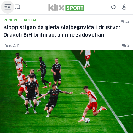
52
PONOVO STRIJELAC
Klopp stigao da gleda Alajbegovića i društvo:
Dragulj BiH briljirao, ali nije zadovoljan
Piše: D. P.
2