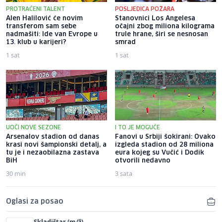
PROTRAĆENI TALENT
POSLJEDICA POŽARA
Alen Halilović će novim
Stanovnici Los Angelesa
transferom sam sebe
očajni zbog miliona kilograma
nadmašiti: Ide van Evrope u
trule hrane, širi se nesnosan
13. klub u karijeri?
smrad
1 sat
1 sat
UOČI NOVE SEZONE
I TO JE MOGUĆE
Arsenalov stadion od danas
Fanovi u Srbiji šokirani: Ovako
krasi novi šampionski detalj, a
izgleda stadion od 28 miliona
tu je i nezaobilazna zastava
eura kojeg su Vučić i Dodik
BiH
otvorili nedavno
30 min
3 sata
Oglasi za posao
Skladištar (m/ž)