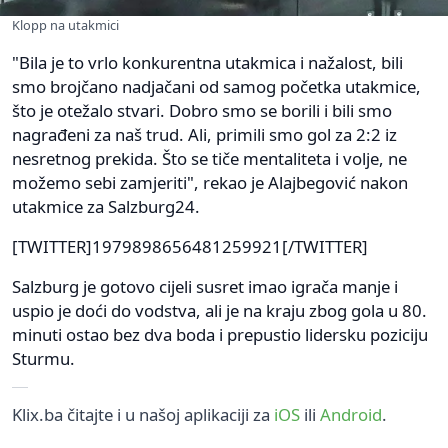
Klopp na utakmici
"Bila je to vrlo konkurentna utakmica i nažalost, bili
smo brojčano nadjačani od samog početka utakmice,
što je otežalo stvari. Dobro smo se borili i bili smo
nagrađeni za naš trud. Ali, primili smo gol za 2:2 iz
nesretnog prekida. Što se tiče mentaliteta i volje, ne
možemo sebi zamjeriti", rekao je Alajbegović nakon
utakmice za Salzburg24.
[TWITTER]1979898656481259921[/TWITTER]
Salzburg je gotovo cijeli susret imao igrača manje i
uspio je doći do vodstva, ali je na kraju zbog gola u 80.
minuti ostao bez dva boda i prepustio lidersku poziciju
Sturmu.
Klix.ba čitajte i u našoj aplikaciji za
iOS
ili
Android
.