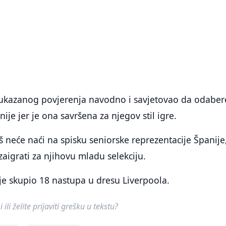
ukazanog povjerenja navodno i savjetovao da odaber
ije jer je ona savršena za njegov stil igre.
oš neće naći na spisku seniorske reprezentacije Španije,
zaigrati za njihovu mladu selekciju.
je skupio 18 nastupa u dresu Liverpoola.
ili želite prijaviti grešku u tekstu?