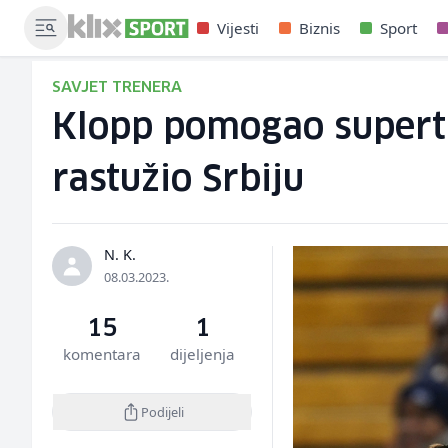
Vijesti
Biznis
Sport
SAVJET TRENERA
Klopp pomogao supertal
rastužio Srbiju
N. K.
08.03.2023.
15
1
komentara
dijeljenja
Podijeli