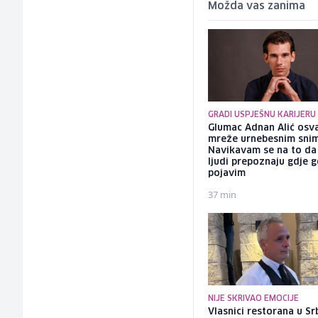
Možda vas zanima
GRADI USPJEŠNU KARIJERU
Glumac Adnan Alić osv
mreže urnebesnim sni
Navikavam se na to d
ljudi prepoznaju gdje 
pojavim
37 min
NIJE SKRIVAO EMOCIJE
Vlasnici restorana u Srb