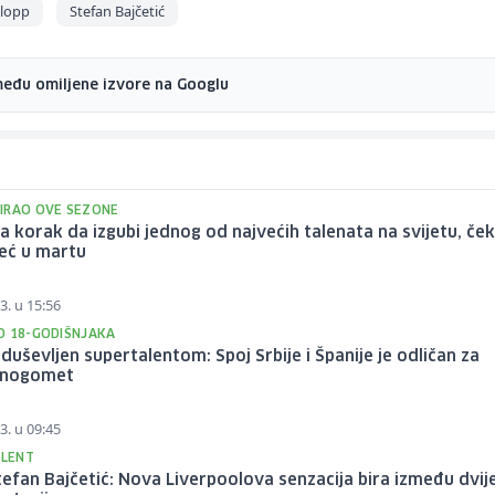
Klopp
Stefan Bajčetić
među omiljene izvore na Googlu
IRAO OVE SEZONE
na korak da izgubi jednog od najvećih talenata na svijetu, če
eć u martu
3. u 15:56
O 18-GODIŠNJAKA
duševljen supertalentom: Spoj Srbije i Španije je odličan za
 nogomet
3. u 09:45
ALENT
tefan Bajčetić: Nova Liverpoolova senzacija bira između dvij