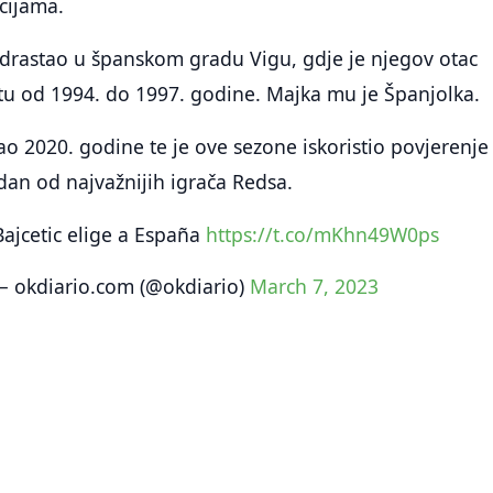
cijama.
odrastao u španskom gradu Vigu, gdje je njegov otac
tu od 1994. do 1997. godine. Majka mu je Španjolka.
ao 2020. godine te je ove sezone iskoristio povjerenje
dan od najvažnijih igrača Redsa.
Bajcetic elige a España
https://t.co/mKhn49W0ps
 okdiario.com (@okdiario)
March 7, 2023