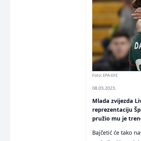
Foto: EPA-EFE
08.03.2023.
Mlada zvijezda Li
reprezentaciju Šp
pružio mu je tren
Bajčetić će tako na