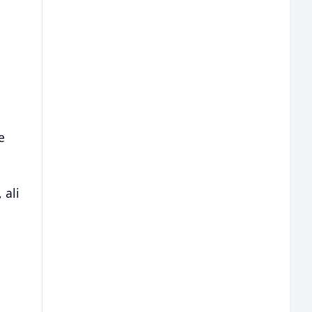
e
 ali