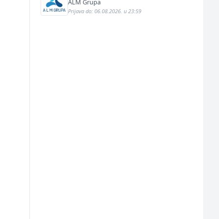
prodaju (m/ž)
ALM Grupa
Prijava do: 06.08.2026. u 23:59