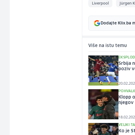
Liverpool
Jürgen 
Dodajte Klix.ba 
Više na istu temu
EKSPLOD
Srbija 
poziv v
20.02.202
POHVALI
Klopp o
njegov
18.02.202
VELIKI T
Ko je S