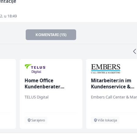
ntacije
2. u 18:49
KOMENTARI (15)
Home Office
Mitarbeiter:in im
Kundenberater
Kundenservice &
(m/w/d) für Vattenfall
Support (m/w/d)
TELUS Digital
chen
Sarajevo
Više lokacija