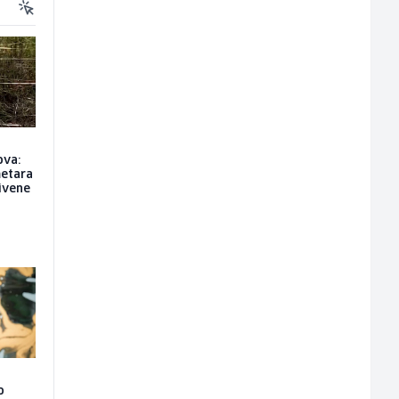
ova:
metara
rivene
o