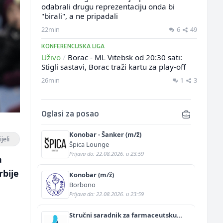
odabrali drugu reprezentaciju onda bi
"birali", a ne pripadali
22min
6
49
KONFERENCIJSKA LIGA
Uživo
/
Borac - ML Vitebsk od 20:30 sati:
Stigli sastavi, Borac traži kartu za play-off
26min
1
3
Oglasi za posao
Konobar - Šanker (m/ž)
jeli
Špica Lounge
Prijava do: 22.08.2026. u 23:59
a
rbije
Konobar (m/ž)
Borbono
Prijava do: 22.08.2026. u 23:59
Stručni saradnik za farmaceutsku