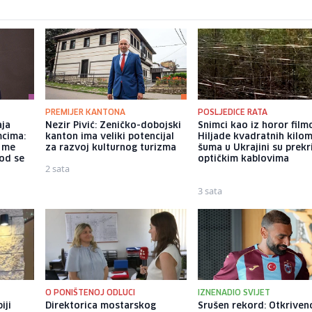
PREMIJER KANTONA
POSLJEDICE RATA
aja
Nezir Pivić: Zeničko-dobojski
Snimci kao iz horor film
mcima:
kanton ima veliki potencijal
Hiljade kvadratnih kilo
a me
za razvoj kulturnog turizma
šuma u Ukrajini su prek
god se
optičkim kablovima
2 sata
3 sata
O PONIŠTENOJ ODLUCI
IZNENADIO SVIJET
iji
Direktorica mostarskog
Srušen rekord: Otkriven