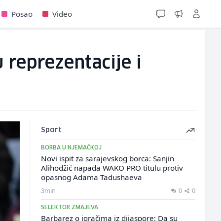
Posao
Video
reprezentacije i
Sport
BORBA U NJEMAČKOJ
Novi ispit za sarajevskog borca: Sanjin
Alihodžić napada WAKO PRO titulu protiv
opasnog Adama Tadushaeva
3min
0
0
SELEKTOR ZMAJEVA
Barbarez o igračima iz dijaspore: Da su