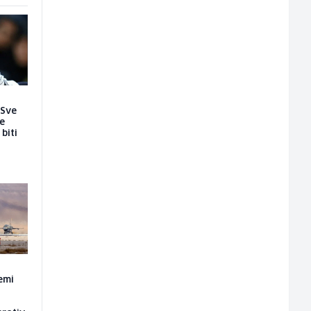
 Sve
je
biti
emi
a