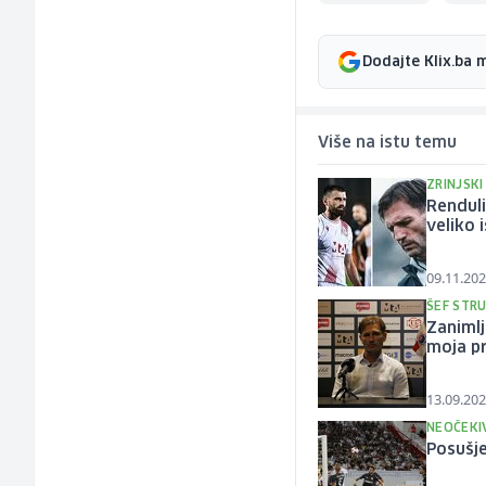
Dodajte Klix.ba 
Više na istu temu
ZRINJSK
Renduli
veliko 
09.11.202
ŠEF STR
Zanimlj
moja p
13.09.202
NEOČEKI
Posušje