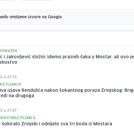
među omiljene izvore na Googlu
I PORAŽEN
ć i Jakovljević složni: Idemo praznih šaka u Mostar, ali ovo j
iskustvo
3. u 21:13
UKE PLEMIĆA
iva izjava Rendulića nakon šokantnog poraza Zrinjskog: Bri
ređi na drugoga
3. u 21:37
VAN PORAZ PLEMIĆA
 šokiralo Zrinjski i odnijelo sva tri boda iz Mostara