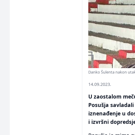
Danko Šulenta nakon utakm
14.09.2023.
U zaostalom meču
Posušja savladali 
iznenađenje u dos
i izvršni dopred