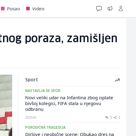
Posao
Video
ntnog poraza, zamišljen
Sport
NASTAVLJA SE SPOR
Novi veliki udar na Infantina zbog isplate
bivšoj kolegici, FIFA stala u njegovu
odbranu
32min
5
3
PORODIČNA TRAGEDIJA
Dirljive i neobične scene: Obukao dres na