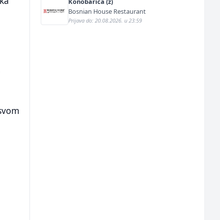
ika
Konobarica (ž)
Bosnian House Restaurant
Prijava do: 20.08.2026. u 23:59
e
 svom