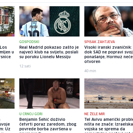
GOSPODSKI
SPISAK ZAHTJEVA
 Los
Real Madrid pokazao zašto je
Visoki iranski zvaničnik:
mljen u
najveći klub na svijetu, poslali
dok SAD ne popravi svo
rsnice
su poruku Lionelu Messiju
ponašanje, Hormuz neće 
otvoren
12 sati
40 min
U CRNOJ GORI
NE ŽELE MIR
m
Benjamin Šehić doživio
Tel Avivu američki probl
 svoje
četvrti poraz zaredom, zbog
ništa ne znače: Izraelsk
m: Uz
povrede borba završena u
vojska se sprema da