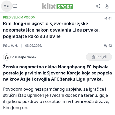
41
PRED VELIKIM VOĐOM
Kim Jong-un ugostio sjevernokorejske
nogometašice nakon osvajanja Lige prvaka,
pogledajte kako su slavile
Piše: H. H.
|
03.06.2026.
42
Podijeli
Poslušajte članak
Ženska nogometna ekipa Naegohyang FC ispisala
postala je prvi tim iz Sjeverne Koreje koja se popela
na krov Azije i osvojila AFC žensku Ligu prvaka.
Povodom ovog nezapamćenog uspjeha, za igračice i
stručni štab upriličen je svečani doček na terenu, gdje
ih je lično pozdravio i čestitao im vrhovni vođa države,
Kim Jong-un.