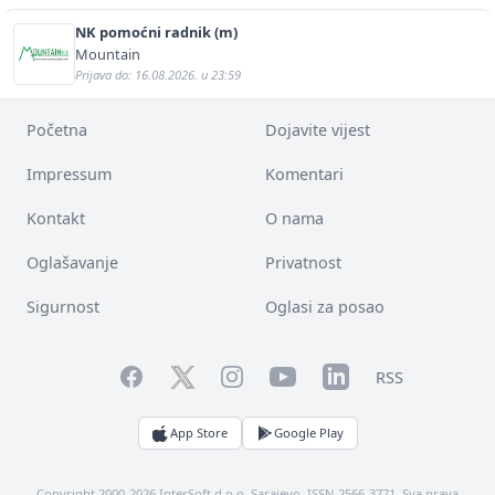
NK pomoćni radnik (m)
Mountain
Prijava do: 16.08.2026. u 23:59
Početna
Dojavite vijest
Impressum
Komentari
Kontakt
O nama
Oglašavanje
Privatnost
Sigurnost
Oglasi za posao
Facebook
YouTube
LinkedIn
Twitter
Instagram
RSS
App Store
Google Play
Copyright 2000-2026 InterSoft d.o.o. Sarajevo. ISSN 2566-3771. Sva prava