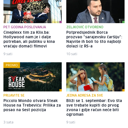
PET GODINA POSLOVANJA
ZELJKOVIĆ OTVORENO
Cineplexx tim za Klix.ba:
Potpredsjednik Borca
Hollywood nam je i dalje
prozvao "sarajevsku čaršiju":
potreban, ali publiku u kina
Najviše ih boli to što najbolji
vraćaju domaći filmovi
dolazi iz RS-a
9 sati
10 sati
PROMO
PRIJAVITE SE
JEDNA ADRESA ZA SVE
Piccolo Mondo otvara Steak
Bliži se 1. septembar: Evo šta
House na Trebeviću: Prilika za
sve trebate kupiti do prvog
posao na šest pozicija
zvona i gdje račun neće biti
ogroman
3 sata
9 sati