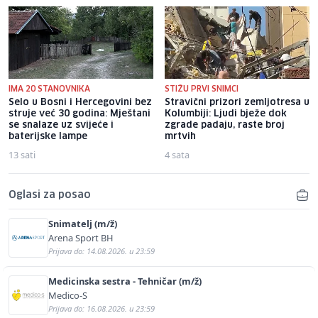
IMA 20 STANOVNIKA
STIŽU PRVI SNIMCI
Selo u Bosni i Hercegovini bez
Stravični prizori zemljotresa u
struje već 30 godina: Mještani
Kolumbiji: Ljudi bježe dok
se snalaze uz svijeće i
zgrade padaju, raste broj
baterijske lampe
mrtvih
13 sati
4 sata
Oglasi za posao
Snimatelj (m/ž)
Arena Sport BH
Prijava do: 14.08.2026. u 23:59
Medicinska sestra - Tehničar (m/ž)
Medico-S
Prijava do: 16.08.2026. u 23:59