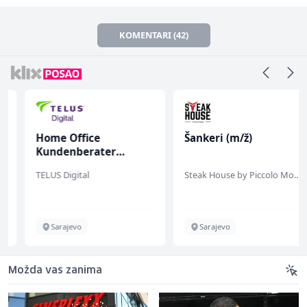
KOMENTARI (42)
Home Office
Šankeri (m/ž)
Kundenberater
(m/w/d) für ein
TELUS Digital
Steak House by Piccolo Mondo
renommiertes
Schuhunternehmen
Sarajevo
Sarajevo
Možda vas zanima