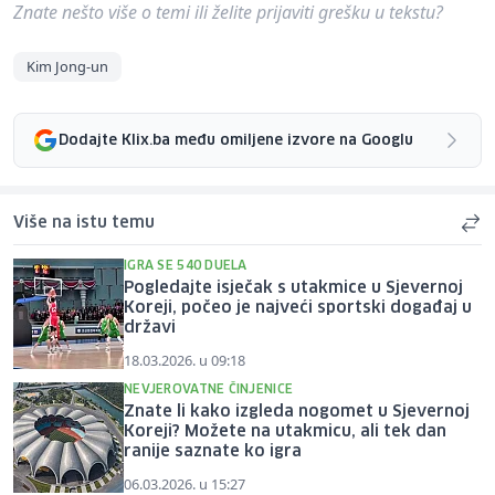
Znate nešto više o temi ili želite prijaviti grešku u tekstu?
Kim Jong-un
Dodajte Klix.ba među omiljene izvore na Googlu
Više na istu temu
IGRA SE 540 DUELA
Pogledajte isječak s utakmice u Sjevernoj
Koreji, počeo je najveći sportski događaj u
državi
18.03.2026. u 09:18
NEVJEROVATNE ČINJENICE
Znate li kako izgleda nogomet u Sjevernoj
Koreji? Možete na utakmicu, ali tek dan
ranije saznate ko igra
06.03.2026. u 15:27