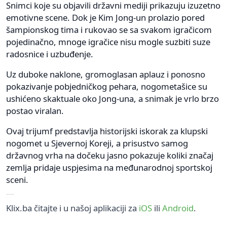
Snimci koje su objavili državni mediji prikazuju izuzetno
emotivne scene. Dok je Kim Jong-un prolazio pored
šampionskog tima i rukovao se sa svakom igračicom
pojedinačno, mnoge igračice nisu mogle suzbiti suze
radosnice i uzbuđenje.
Uz duboke naklone, gromoglasan aplauz i ponosno
pokazivanje pobjedničkog pehara, nogometašice su
ushićeno skaktuale oko Jong-una, a snimak je vrlo brzo
postao viralan.
Ovaj trijumf predstavlja historijski iskorak za klupski
nogomet u Sjevernoj Koreji, a prisustvo samog
državnog vrha na dočeku jasno pokazuje koliki značaj
zemlja pridaje uspjesima na međunarodnoj sportskoj
sceni.
Klix.ba čitajte i u našoj aplikaciji za
iOS
ili
Android
.