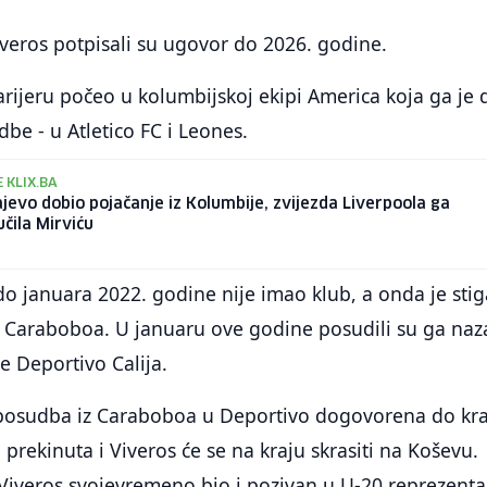
iveros potpisali su ugovor do 2026. godine.
karijeru počeo u kolumbijskoj ekipi America koja ga je 
dbe - u Atletico FC i Leones.
 KLIX.BA
jevo dobio pojačanje iz Kolumbije, zvijezda Liverpoola ga
čila Mirviću
o januara 2022. godine nije imao klub, a onda je sti
 Caraboboa. U januaru ove godine posudili su ga naz
 Deportivo Calija.
 posudba iz Caraboboa u Deportivo dogovorena do kra
 prekinuta i Viveros će se na kraju skrasiti na Koševu.
je Viveros svojevremeno bio i pozivan u U-20 reprezenta