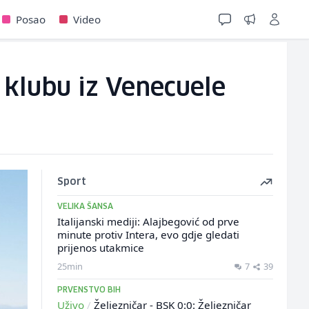
Posao
Video
 klubu iz Venecuele
Sport
VELIKA ŠANSA
Italijanski mediji: Alajbegović od prve
minute protiv Intera, evo gdje gledati
prijenos utakmice
25min
7
39
PRVENSTVO BIH
Uživo
/
Željezničar - BSK 0:0: Željezničar