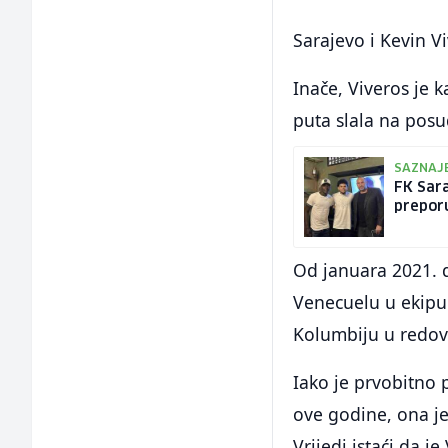
Sarajevo i Kevin V
Inače, Viveros je 
puta slala na posu
SAZNAJE
FK Sara
preporu
Od januara 2021. d
Venecuelu u ekipu
Kolumbiju u redove
Iako je prvobitno
ove godine, ona je
Vrijedi istaći da 