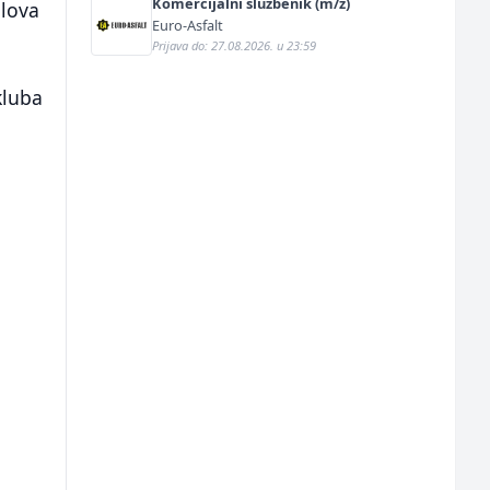
Komercijalni službenik (m/ž)
olova
Euro-Asfalt
Prijava do: 27.08.2026. u 23:59
kluba