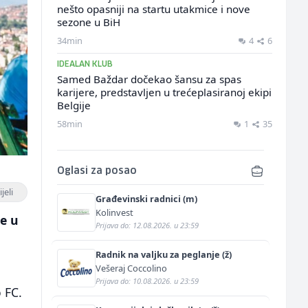
nešto opasniji na startu utakmice i nove
sezone u BiH
34min
4
6
IDEALAN KLUB
Samed Baždar dočekao šansu za spas
karijere, predstavljen u trećeplasiranoj ekipi
Belgije
58min
1
35
Oglasi za posao
jeli
Građevinski radnici (m)
Kolinvest
je u
Prijava do: 12.08.2026. u 23:59
Radnik na valjku za peglanje (ž)
Vešeraj Coccolino
Prijava do: 10.08.2026. u 23:59
 FC.