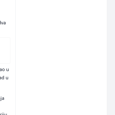
dva
gao u
ad u
ja
ciju