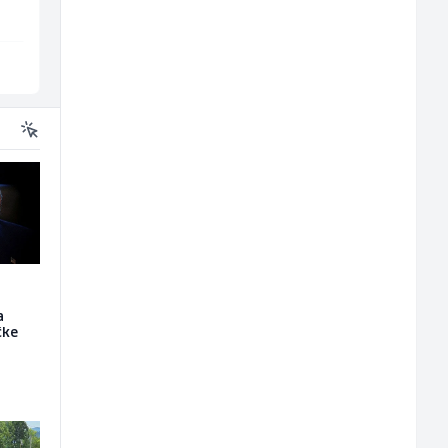
Vogošća
Sarajevo
a
čke