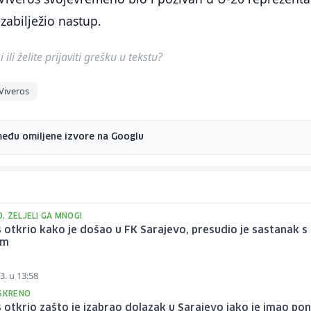
 zabilježio nastup.
ili želite prijaviti grešku u tekstu?
Viveros
među omiljene izvore na Googlu
, ŽELJELI GA MNOGI
 otkrio kako je došao u FK Sarajevo, presudio je sastanak s
em
3. u 13:58
ISKRENO
 otkrio zašto je izabrao dolazak u Sarajevo iako je imao po