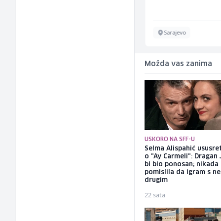
Velika Kladuša
Sarajevo
Možda vas zanima
USKORO NA SFF-U
Selma Alispahić ususret
o "Ay Carmeli": Dragan 
bi bio ponosan; nikada
pomislila da igram s n
drugim
22 sata