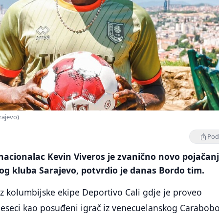
rajevo)
Podi
nacionalac Kevin Viveros je zvanično novo pojačan
g kluba Sarajevo, potvrdio je danas Bordo tim.
iz kolumbijske ekipe Deportivo Cali gdje je proveo
jeseci kao posuđeni igrač iz venecuelanskog Carabobo