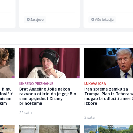
Sarajevo
Više lokacija
ISKRENO PRIZNANJE
LUKAVA IGRA
 filmu
Brat Angeline Jolie nakon
Iran sprema zamku za
Jovičić
razvoda otkrio da je gej: Bio
Trumpa: Plan iz Teheran
 nisam
sam opsjednut Disney
mogao bi odlučiti ameri
ekim
princezama
izbore
22 sata
2 sata