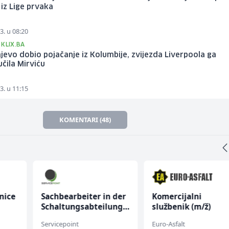
iz Lige prvaka
3. u 08:20
 KLIX.BA
jevo dobio pojačanje iz Kolumbije, zvijezda Liverpoola ga
čila Mirviću
3. u 11:15
KOMENTARI (48)
nice
Sachbearbeiter in der
Komercijalni
Schaltungsabteilung
službenik (m/ž)
(m/w)
Servicepoint
Euro-Asfalt