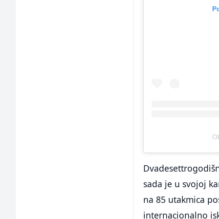
P
Ob
Dvadesettrogodišnj
sada je u svojoj k
na 85 utakmica pos
internacionalno is