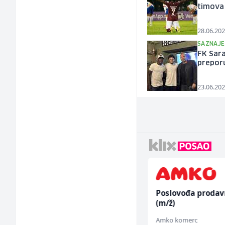
timova 
28.06.202
SAZNAJE
FK Sara
preporu
23.06.202
Građevinski inženjer
Poslovođa prodav
(m/ž)
(m/ž)
MC-Stella
Amko komerc