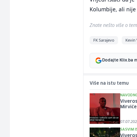
Kolumbije, ali nije
Znate nešto više o temi 
FK Sarajevo
Kevin 
Dodajte Klix.ba 
Više na istu temu
NAVODNO
Viveros
Mirvić
07.07.202
SASVIM 
Viveros