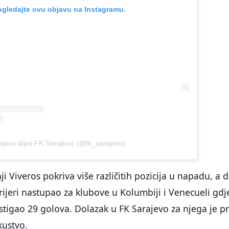
ogledajte ovu objavu na Instagramu.
javu dijeli FK Sarajevo (@fk_sarajevo)
i Viveros pokriva više različitih pozicija u napadu, a 
arijeri nastupao za klubove u Kolumbiji i Venecueli gdj
tigao 29 golova. Dolazak u FK Sarajevo za njega je p
kustvo.