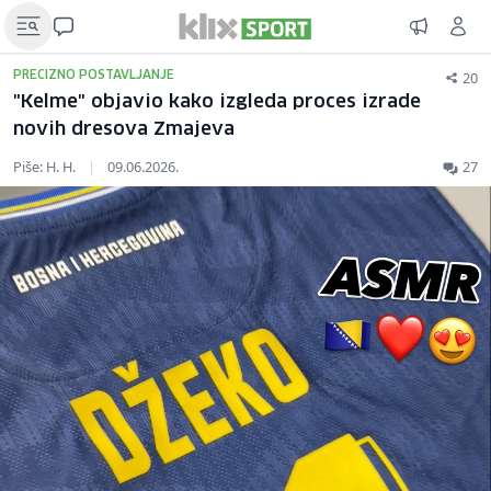
20
PRECIZNO POSTAVLJANJE
"Kelme" objavio kako izgleda proces izrade
novih dresova Zmajeva
Piše: H. H.
|
09.06.2026.
27