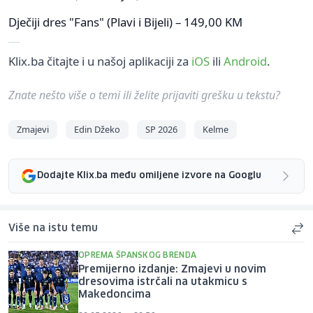
Dječiji dres "Fans" (Plavi i Bijeli) – 149,00 KM
Klix.ba čitajte i u našoj aplikaciji za
iOS
ili
Android
.
Znate nešto više o temi ili želite prijaviti grešku u tekstu?
Zmajevi
Edin Džeko
SP 2026
Kelme
Dodajte Klix.ba među omiljene izvore na Googlu
Više na istu temu
OPREMA ŠPANSKOG BRENDA
Premijerno izdanje: Zmajevi u novim
dresovima istrčali na utakmicu s
Makedoncima