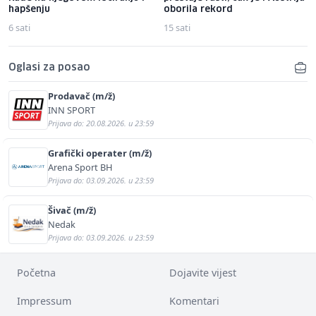
hapšenju
oborila rekord
6 sati
15 sati
Oglasi za posao
Prodavač (m/ž)
INN SPORT
Prijava do: 20.08.2026. u 23:59
Grafički operater (m/ž)
Arena Sport BH
Prijava do: 03.09.2026. u 23:59
Šivač (m/ž)
Nedak
Prijava do: 03.09.2026. u 23:59
Početna
Dojavite vijest
Impressum
Komentari