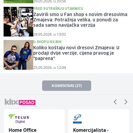
29.05.2026. u 20:56
PRED SUTRAŠNJU UTAKMICU
Zavirili smo u Fan shop s novim dresovima
Zmajeva: Potražnja velika, u ponudi za
sada samo navijačka verzija
28.05.2026. u 13:02
U SHOPU NS BIH
Koliko koštaju novi dresovi Zmajeva: U
prodaji dvije verzije, cijena pravog je
"paprena"
25.05.2026. u 12:04
KOMENTARI (27)
Home Office
Komercijalista -