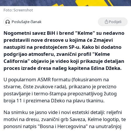
Foto: Screenshot
Podijeli
Poslušajte članak
Nogometni savez BiH i brend "Kelme" su nedavno
predstavili nove dresove u kojima će Zmajevi
nastupiti na predstojećem SP-u. Kako bi dodatno
podgrijao atmosferu, zvanični profil "Kelme
California" objavio je video koji prikazuje detaljan
proces izrade dresa našeg kapitena Edina Džeka.
U popularnom ASMR formatu (fokusiranom na
stvarne, čiste zvukove rada), prikazano je precizno
postavljanje i termo-štampa prepoznatljivog žutog
broja 11 i prezimena Džeko na plavu tkaninu.
Na snimku se jasno vide i novi estetski detalji: reljefni
motivi na dresu, zvanični grb Saveza, Kelme logotip, te
ponosni natpis "Bosna i Hercegovina" na unutrašnjoj