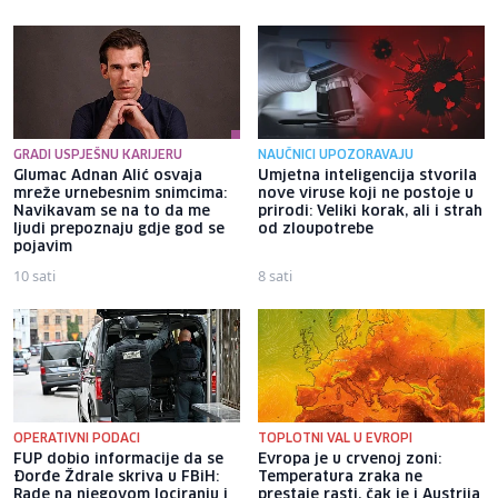
GRADI USPJEŠNU KARIJERU
NAUČNICI UPOZORAVAJU
Glumac Adnan Alić osvaja
Umjetna inteligencija stvorila
mreže urnebesnim snimcima:
nove viruse koji ne postoje u
Navikavam se na to da me
prirodi: Veliki korak, ali i strah
ljudi prepoznaju gdje god se
od zloupotrebe
pojavim
10 sati
8 sati
OPERATIVNI PODACI
TOPLOTNI VAL U EVROPI
FUP dobio informacije da se
Evropa je u crvenoj zoni:
Đorđe Ždrale skriva u FBiH:
Temperatura zraka ne
Rade na njegovom lociranju i
prestaje rasti, čak je i Austrija