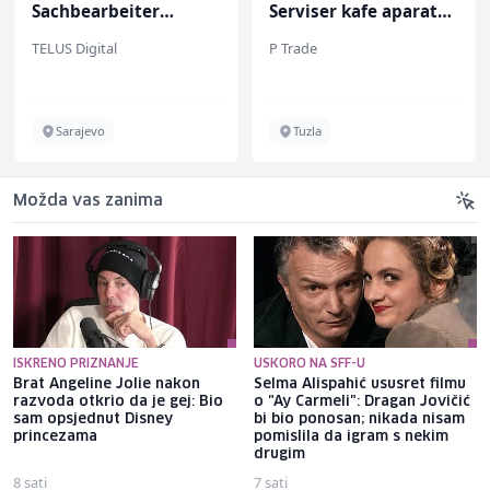
Sachbearbeiter
Serviser kafe aparata
(m/w/d) für einen
(m/ž)
TELUS Digital
P Trade
bekannten deutschen
Energieversorger
Sarajevo
Tuzla
Možda vas zanima
ISKRENO PRIZNANJE
USKORO NA SFF-U
Brat Angeline Jolie nakon
Selma Alispahić ususret filmu
razvoda otkrio da je gej: Bio
o "Ay Carmeli": Dragan Jovičić
sam opsjednut Disney
bi bio ponosan; nikada nisam
princezama
pomislila da igram s nekim
drugim
8 sati
7 sati