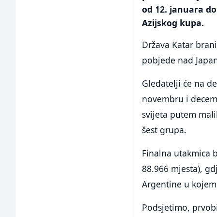
od 12. januara do
Azijskog kupa.
Država Katar brani
pobjede nad Japan
Gledatelji će na d
novembru i decemb
svijeta putem mali
šest grupa.
Finalna utakmica b
88.966 mjesta), gd
Argentine u kojem 
Podsjetimo, prvobit