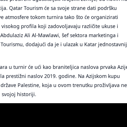
ija. Qatar Tourism će sa svoje strane dati podršku
ve atmosfere tokom turnira tako što će organizirati
visokog profila koji zadovoljavaju različite ukuse i
e Abdulaziz Ali Al-Mawlawi, šef sektora marketinga i
Tourismu, dodajući da je i ulazak u Katar jednostavnij
ra u turnir će ući kao braniteljica naslova prvaka Azij
ila prestižni naslov 2019. godine. Na Azijskom kupu
a države Palestine, koja u ovom trenutku proživljava n
svojoj historiji.