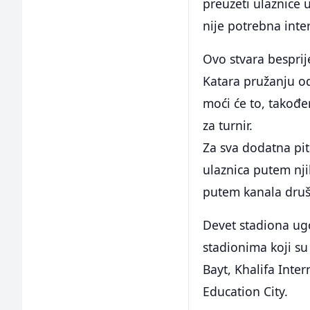
preuzeti ulaznice 
nije potrebna inte
Ovo stvara besprij
Katara pružanju od
moći će to, takođe
za turnir.
Za sva dodatna pit
ulaznica putem nj
putem kanala druš
Devet stadiona ugo
stadionima koji su
Bayt, Khalifa Inte
Education City.