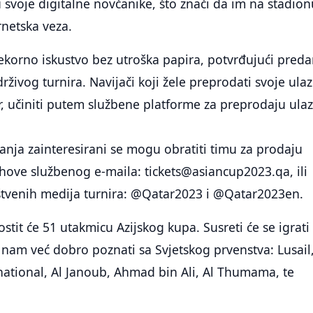
u svoje digitalne novčanike, što znači da im na stadion
rnetska veza.
ekorno iskustvo bez utroška papira, potvrđujući pred
rživog turnira. Navijači koji žele preprodati svoje ula
r, učiniti putem službene platforme za preprodaju ula
anja zainteresirani se mogu obratiti timu za prodaju
ihove službenog e-maila:
tickets@asiancup2023.qa
, ili
tvenih medija turnira: @Qatar2023 i @Qatar2023en.
stit će 51 utakmicu Azijskog kupa. Susreti će se igrati
 nam već dobro poznati sa Svjetskog prvenstva: Lusail,
rnational, Al Janoub, Ahmad bin Ali, Al Thumama, te