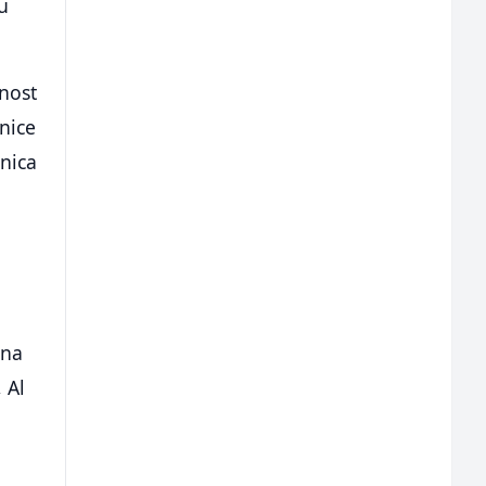
u
anost
znice
znica
 na
 Al