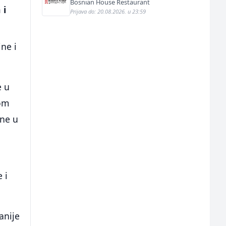
Bosnian House Restaurant
 i
Prijava do: 20.08.2026. u 23:59
ne i
e u
rom
ene u
 i
anije