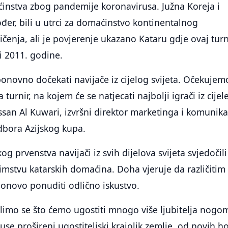
instva zbog pandemije koronavirusa. Južna Koreja i
ođer, bili u utrci za domaćinstvo kontinentalnog
nja, ali je povjerenje ukazano Kataru gdje ovaj turn
i 2011. godine.
onovno dočekati navijače iz cijelog svijeta. Očekujem
turnir, na kojem će se natjecati najbolji igrači iz cijel
assan Al Kuwari, izvršni direktor marketinga i komunika
dbora Azijskog kupa.
g prvenstva navijači iz svih dijelova svijeta svjedočili
mstvu katarskih domaćina. Doha vjeruje da različitim
onovo ponuditi odlično iskustvo.
limo se što ćemo ugostiti mnogo više ljubitelja nogo
kuse prošireni ugostiteljski krajolik zemlje, od novih h