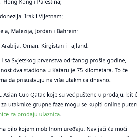
, Hong Kong i Palestina;
donezija, Irak i Vijetnam;
eja, Malezija, Jordan i Bahrein;
 Arabija, Oman, Kirgistan i Tajland.
 i sa Svjetskog prvenstva održanog prošle godine,
ost dva stadiona u Kataru je 75 kilometara. To će
ima da prisustvuju na više utakmica dnevno.
C Asian Cup Qatar, koje su već puštene u prodaju, bit 
e za utakmice grupne faze mogu se kupiti online pute
ice za prodaju ulaznica
.
 na bilo kojem mobilnom uređaju. Navijači će moći