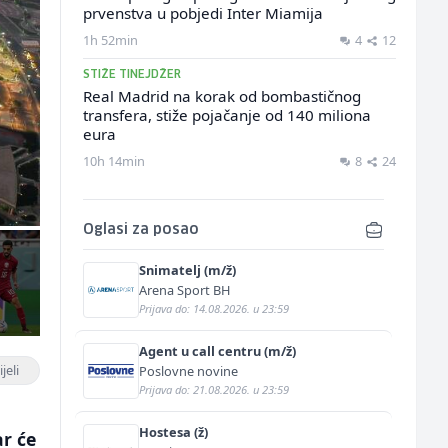
prvenstva u pobjedi Inter Miamija
1h 52min
4
12
STIŽE TINEJDŽER
Real Madrid na korak od bombastičnog
transfera, stiže pojačanje od 140 miliona
eura
10h 14min
8
24
Oglasi za posao
Snimatelj (m/ž)
Arena Sport BH
Prijava do: 14.08.2026. u 23:59
Agent u call centru (m/ž)
jeli
Poslovne novine
Prijava do: 21.08.2026. u 23:59
Hostesa (ž)
ar će