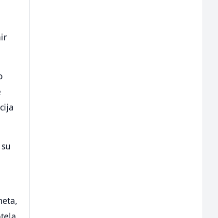
ir
o
e
cija
 su
meta,
otela