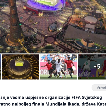
+5
Podi
šnje veoma uspješne organizacije FIFA Svjetskog
vatno najboljeg finala Mundijala ikada, država Kat