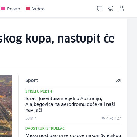
Posao
Video
kog kupa, nastupit će
Sport
STIGLI U PERTH
Igrači Juventusa sletjeli u Australiju,
Alajbegovića na aerodromu dočekali naši
navijači
58min
4
127
DVOSTRUKI STRIJELAC
Messi postigao prve golove nakon Svjetskog