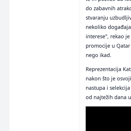
do zabavnih atrakc
stvaranju uzbudlji
nekoliko događaja 
interese", rekao j
promocije u Qatar 
nego ikad.
Reprezentacija Kata
nakon što je osvoj
nastupa i selekcij
od najtežih dana u 