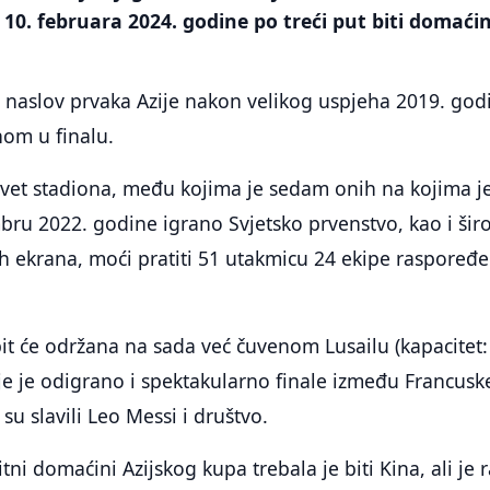
 10. februara 2024. godine po treći put biti domaćin
 naslov prvaka Azije nakon velikog uspjeha 2019. godi
om u finalu.
evet stadiona, među kojima je sedam onih na kojima j
ru 2022. godine igrano Svjetsko prvenstvo, kao i ši
h ekrana, moći pratiti 51 utakmicu 24 ekipe raspoređ
it će održana na sada već čuvenom Lusailu (kapacitet:
je je odigrano i spektakularno finale između Francuske
su slavili Leo Messi i društvo.
ni domaćini Azijskog kupa trebala je biti Kina, ali je r