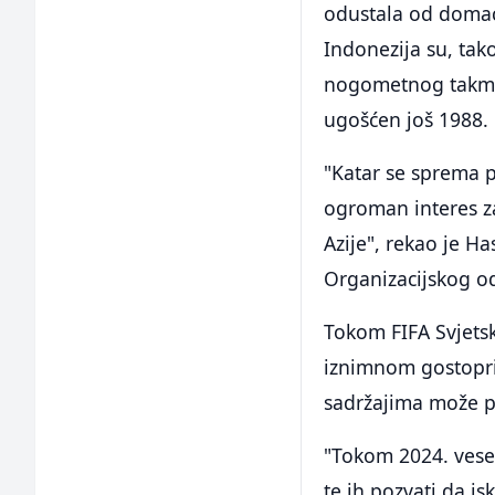
odustala od domać
Indonezija su, tak
nogometnog takmiče
ugošćen još 1988. 
"Katar se sprema p
ogroman interes za 
Azije", rekao je H
Organizacijskog o
Tokom FIFA Svjetsko
iznimnom gostopri
sadržajima može p
"Tokom 2024. vese
te ih pozvati da is