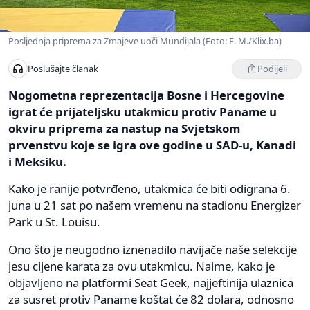
Posljednja priprema za Zmajeve uoči Mundijala (Foto: E. M./Klix.ba)
Podijeli
Poslušajte članak
Nogometna reprezentacija Bosne i Hercegovine
igrat će prijateljsku utakmicu protiv Paname u
okviru priprema za nastup na Svjetskom
prvenstvu koje se igra ove godine u SAD-u, Kanadi
i Meksiku.
Kako je ranije potvrđeno, utakmica će biti odigrana 6.
juna u 21 sat po našem vremenu na stadionu Energizer
Park u St. Louisu.
Ono što je neugodno iznenadilo navijače naše selekcije
jesu cijene karata za ovu utakmicu. Naime, kako je
objavljeno na platformi Seat Geek, najjeftinija ulaznica
za susret protiv Paname koštat će 82 dolara, odnosno