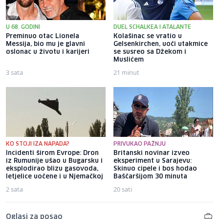
U 68. GODINI
DUEL SCHALKEA I ATALANTE
Preminuo otac Lionela
Kolašinac se vratio u
Messija, bio mu je glavni
Gelsenkirchen, uoči utakmice
oslonac u životu i karijeri
se susreo sa Džekom i
Muslićem
3 sata
21 minut
KO STOJI IZA NAPADA?
PRIVUKAO PAŽNJU
Incidenti širom Evrope: Dron
Britanski novinar izveo
iz Rumunije ušao u Bugarsku i
eksperiment u Sarajevu:
eksplodirao blizu gasovoda,
Skinuo cipele i bos hodao
letjelice uočene i u Njemačkoj
Baščaršijom 30 minuta
2 sata
20 sati
Oglasi za posao