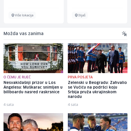
Više lokacija
Ilijaš
Možda vas zanima
O ČEMU JE RIJEČ
PRVA POSJETA
Nesvakidašnji prizor u Los
Zelenski u Beogradu: Zahvalio
Angelesu: Muškarac snimljen u
se Vučiću na podršci koju
billboardu nasred raskrsnice
Srbija pruža ukrajinskom
narodu
4 sata
4 sata