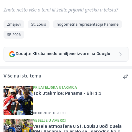
Znate nešto više o temi ili želite prijaviti grešku u tekstu?
Zmajevi
St. Louis
nogometna reprezentacija Paname
SP 2026
Dodajte Klix.ba među omiljene izvore na Googlu
Više na istu temu
PRIJATELJSKA UTAKMICA
Tok utakmice: Panama - BiH 1:1
06.06.2026. u 20:30
VESELJE U AMERICI
Vesela atmosfera u St. Louisu uoči duela
BiH i Paname, zaigralo se i narodno kolo