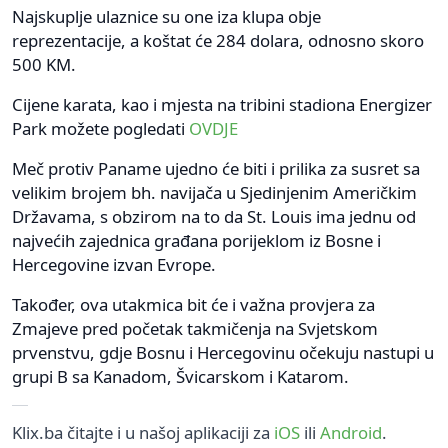
Najskuplje ulaznice su one iza klupa obje
reprezentacije, a koštat će 284 dolara, odnosno skoro
500 KM.
Cijene karata, kao i mjesta na tribini stadiona Energizer
Park možete pogledati
OVDJE
Meč protiv Paname ujedno će biti i prilika za susret sa
velikim brojem bh. navijača u Sjedinjenim Američkim
Državama, s obzirom na to da St. Louis ima jednu od
najvećih zajednica građana porijeklom iz Bosne i
Hercegovine izvan Evrope.
Također, ova utakmica bit će i važna provjera za
Zmajeve pred početak takmičenja na Svjetskom
prvenstvu, gdje Bosnu i Hercegovinu očekuju nastupi u
grupi B sa Kanadom, Švicarskom i Katarom.
Klix.ba čitajte i u našoj aplikaciji za
iOS
ili
Android
.