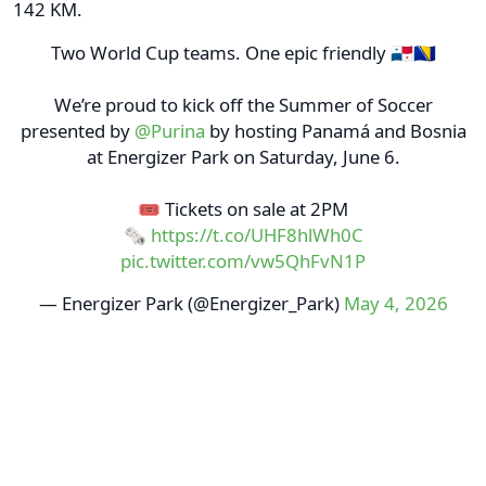
142 KM.
Two World Cup teams. One epic friendly 🇵🇦🇧🇦
We’re proud to kick off the Summer of Soccer
presented by
@Purina
by hosting Panamá and Bosnia
at Energizer Park on Saturday, June 6.
🎟️ Tickets on sale at 2PM
🗞️
https://t.co/UHF8hlWh0C
pic.twitter.com/vw5QhFvN1P
— Energizer Park (@Energizer_Park)
May 4, 2026