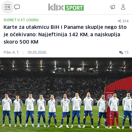
314
SUSRET U ST. LOUISU
Karte za utakmicu BiH i Paname skuplje nego što
je očekivano: Najjeftinija 142 KM, a najskuplja
skoro 500 KM
Piše: A. T.
|
05.05.2026.
15