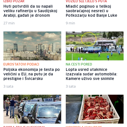
IZBIO POŽAR
VOZILO SLETJELO S PUTA
Huti potvrdili da su napali
Mladić poginuo u teškoj
veliku rafineriju u Saudijskoj
saobraćajnoj nesreći u
Arabiji, gađali je dronom
Potkozarju kod Banje Luke
27 min
9 min
EUROSTATOVI PODACI
NA CESTI PORED
Poljska ekonomija je šesta po
Lopta usred utakmice
veličini u EU, na putu je da
izazvala sudar automobila:
prestigne i Švicarsku
Kamere uživo sve snimile
3 sata
3 sata