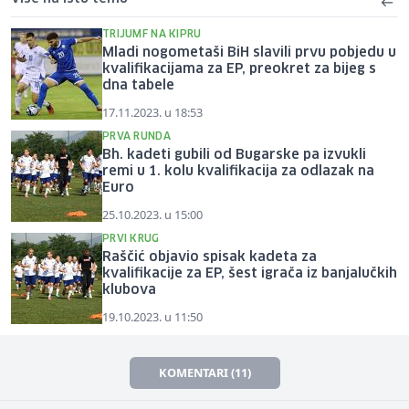
TRIJUMF NA KIPRU
Mladi nogometaši BiH slavili prvu pobjedu u
kvalifikacijama za EP, preokret za bijeg s
dna tabele
17.11.2023. u 18:53
PRVA RUNDA
Bh. kadeti gubili od Bugarske pa izvukli
remi u 1. kolu kvalifikacija za odlazak na
Euro
25.10.2023. u 15:00
PRVI KRUG
Raščić objavio spisak kadeta za
kvalifikacije za EP, šest igrača iz banjalučkih
klubova
19.10.2023. u 11:50
KOMENTARI (11)