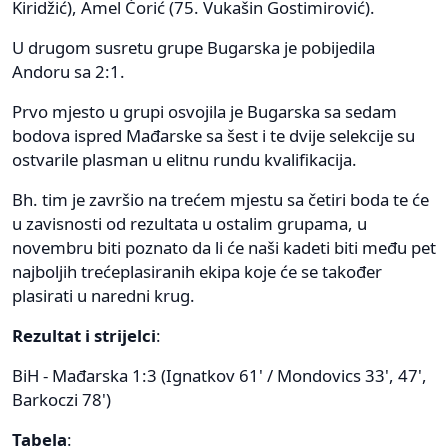
Kiridžić), Amel Ćorić (75. Vukašin Gostimirović).
U drugom susretu grupe Bugarska je pobijedila
Andoru sa 2:1.
Prvo mjesto u grupi osvojila je Bugarska sa sedam
bodova ispred Mađarske sa šest i te dvije selekcije su
ostvarile plasman u elitnu rundu kvalifikacija.
Bh. tim je završio na trećem mjestu sa četiri boda te će
u zavisnosti od rezultata u ostalim grupama, u
novembru biti poznato da li će naši kadeti biti među pet
najboljih trećeplasiranih ekipa koje će se također
plasirati u naredni krug.
Rezultat i strijelci
:
BiH - Mađarska 1:3 (Ignatkov 61' / Mondovics 33', 47',
Barkoczi 78')
Tabela
: