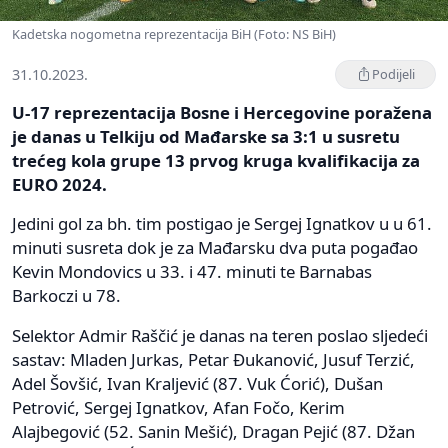
Kadetska nogometna reprezentacija BiH (Foto: NS BiH)
31.10.2023.
Podijeli
U-17 reprezentacija Bosne i Hercegovine poražena
je danas u Telkiju od Mađarske sa 3:1 u susretu
trećeg kola grupe 13 prvog kruga kvalifikacija za
EURO 2024.
Jedini gol za bh. tim postigao je Sergej Ignatkov u u 61.
minuti susreta dok je za Mađarsku dva puta pogađao
Kevin Mondovics u 33. i 47. minuti te Barnabas
Barkoczi u 78.
Selektor Admir Raščić je danas na teren poslao sljedeći
sastav: Mladen Jurkas, Petar Đukanović, Jusuf Terzić,
Adel Šovšić, Ivan Kraljević (87. Vuk Ćorić), Dušan
Petrović, Sergej Ignatkov, Afan Fočo, Kerim
Alajbegović (52. Sanin Mešić), Dragan Pejić (87. Džan