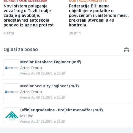
BORBA TRAJE MJESECIMA
KONTROLA KVALITETE
Novi sistem polaganja
Federacija BiH nema
vozačkog u Tuzli i dalje
objedinjene podatke o
zadaje glavobolje,
povučenom i uništenom mesu,
predstavnici autoškola
prekršaji utvrđeni u 40
ponovo izlaze na protest
kontrola
4 sata
20 min
Oglasi za posao
Medior Database Engineer (m/ž)
Artco Group
Prijava do: 09.08.2026. u 23:59
Medior Security Engineer (m/ž)
Artco Group
Prijava do: 09.08.2026. u 23:59
Inžinjer građevine - Projekt menadžer (m/ž)
MH-Ing
Prijava do: 31.08.2026. u 23:59