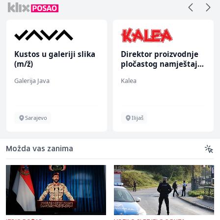
Kustos u galeriji slika
Direktor proizvodnje
(m/ž)
pločastog namještaja
(m/ž)
Galerija Java
Kalea
Sarajevo
Ilijaš
Možda vas zanima