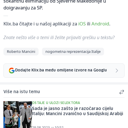
sokantnu eliminaciju od Sjeverne Makedonije u
doigravanju za SP.
Klix.ba čitajte i u našoj aplikaciji za
iOS
ili
Android
.
Znate nešto više o temi ili želite prijaviti grešku u tekstu?
Roberto Mancini
nogometna reprezentacija Italije
Dodajte Klix.ba među omiljene izvore na Googlu
Više na istu temu
OSTAJE U ULOZI SELEKTORA
Sada je jasno zašto je razočarao cijelu
Italiju: Mancini zvanično u Saudijskoj Arabiji
28.08.2023. u 10:52