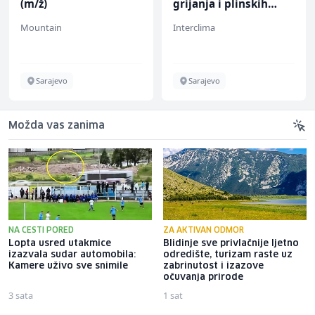
(m/ž)
grijanja i plinskih
instalacija (m)
Mountain
Interclima
Sarajevo
Sarajevo
Možda vas zanima
NA CESTI PORED
ZA AKTIVAN ODMOR
Lopta usred utakmice
Blidinje sve privlačnije ljetno
izazvala sudar automobila:
odredište, turizam raste uz
Kamere uživo sve snimile
zabrinutost i izazove
očuvanja prirode
3 sata
1 sat