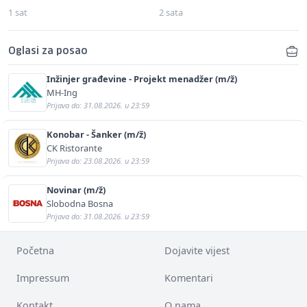
1 sat
2 sata
Oglasi za posao
Inžinjer građevine - Projekt menadžer (m/ž)
MH-Ing
Prijava do: 31.08.2026. u 23:59
Konobar - Šanker (m/ž)
CK Ristorante
Prijava do: 23.08.2026. u 23:59
Novinar (m/ž)
Slobodna Bosna
Prijava do: 31.08.2026. u 23:59
Početna
Dojavite vijest
Impressum
Komentari
Kontakt
O nama