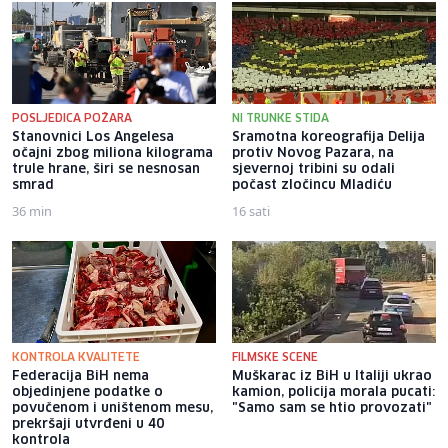
POSLJEDICA POŽARA
NI TRUNKE STIDA
Stanovnici Los Angelesa
Sramotna koreografija Delija
očajni zbog miliona kilograma
protiv Novog Pazara, na
trule hrane, širi se nesnosan
sjevernoj tribini su odali
smrad
počast zločincu Mladiću
36 min
16 sati
KONTROLA KVALITETE
FILMSKE SCENE
Federacija BiH nema
Muškarac iz BiH u Italiji ukrao
objedinjene podatke o
kamion, policija morala pucati:
povučenom i uništenom mesu,
"Samo sam se htio provozati"
prekršaji utvrđeni u 40
kontrola