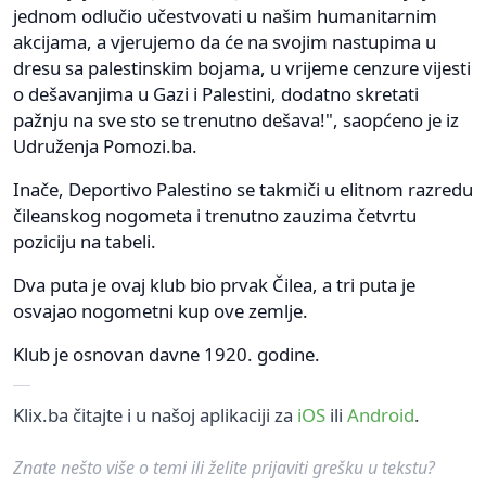
jednom odlučio učestvovati u našim humanitarnim
akcijama, a vjerujemo da će na svojim nastupima u
dresu sa palestinskim bojama, u vrijeme cenzure vijesti
o dešavanjima u Gazi i Palestini, dodatno skretati
pažnju na sve sto se trenutno dešava!", saopćeno je iz
Udruženja Pomozi.ba.
Inače, Deportivo Palestino se takmiči u elitnom razredu
čileanskog nogometa i trenutno zauzima četvrtu
poziciju na tabeli.
Dva puta je ovaj klub bio prvak Čilea, a tri puta je
osvajao nogometni kup ove zemlje.
Klub je osnovan davne 1920. godine.
Klix.ba čitajte i u našoj aplikaciji za
iOS
ili
Android
.
Znate nešto više o temi ili želite prijaviti grešku u tekstu?