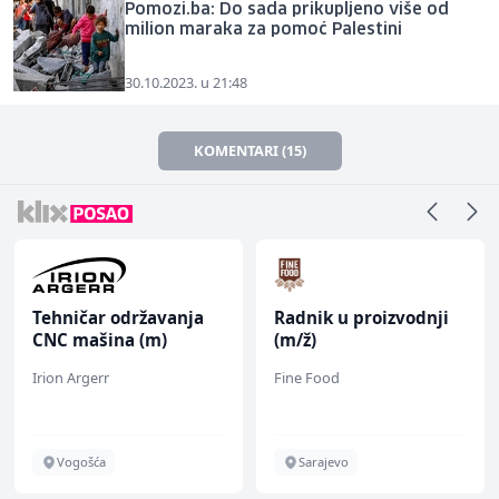
Pomozi.ba: Do sada prikupljeno više od
milion maraka za pomoć Palestini
30.10.2023. u 21:48
KOMENTARI (15)
Tehničar održavanja
Radnik u proizvodnji
CNC mašina (m)
(m/ž)
Irion Argerr
Fine Food
Vogošća
Sarajevo