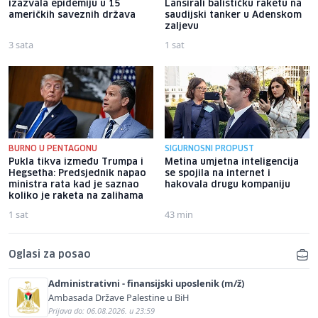
izazvala epidemiju u 15
Lansirali balističku raketu na
američkih saveznih država
saudijski tanker u Adenskom
zaljevu
3 sata
1 sat
BURNO U PENTAGONU
SIGURNOSNI PROPUST
Pukla tikva između Trumpa i
Metina umjetna inteligencija
Hegsetha: Predsjednik napao
se spojila na internet i
ministra rata kad je saznao
hakovala drugu kompaniju
koliko je raketa na zalihama
1 sat
43 min
Oglasi za posao
Administrativni - finansijski uposlenik (m/ž)
Ambasada Države Palestine u BiH
Prijava do: 06.08.2026. u 23:59