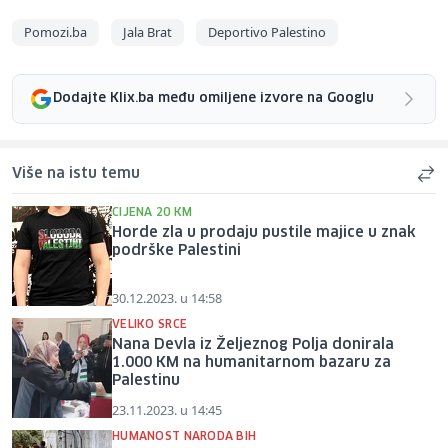
Pomozi.ba
Jala Brat
Deportivo Palestino
Dodajte Klix.ba među omiljene izvore na Googlu
Više na istu temu
CIJENA 20 KM
Horde zla u prodaju pustile majice u znak
podrške Palestini
30.12.2023. u 14:58
VELIKO SRCE
Nana Devla iz Željeznog Polja donirala
1.000 KM na humanitarnom bazaru za
Palestinu
23.11.2023. u 14:45
HUMANOST NARODA BIH