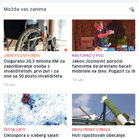
Možda vas zanima
JAVNI POZIVI FONDA
NASTUPAO U PULI
Osigurano 20,3 miliona KM za
Jakov Jozinović poručio
zapošljavanje osoba s
fanovima da prestanu bacati
invaliditetom, prvi put i za
mobitele na binu: Pogazit ću ih
one sa 50 posto invaliditeta
13 sati
16 sati
ČESTA LJETI
DRUGI FRONT U REGIJI
Ciklospora u iceberg salati
Huti ispoštovali obećanje: